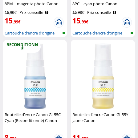
8PM – magenta photo Canon
8PC – cyan photo Canon
16,90€
Prix conseillé
16,90€
Prix conseillé
15
15
,99€
,99€
Cartouche d'encre d'origine
Cartouche d'encre d'origine
pour im..
pour im..
RECONDITIONN
É
Bouteille d'encre Canon GI-55C -
Bouteille d'encre Canon GI-55Y -
Cyan (Reconditionné) Canon
Jaune Canon
8
11