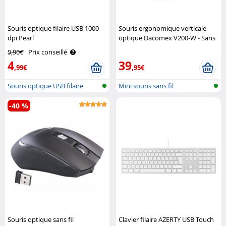
Souris optique filaire USB 1000
Souris ergonomique verticale
dpi Pearl
optique Dacomex V200-W - Sans
fil Dacomex
9,90€
Prix conseillé
4
39
,99€
,95€
Souris optique USB filaire
Mini souris sans fil
-40 %
Souris optique sans fil
Clavier filaire AZERTY USB Touch