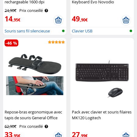
rechargeable 1600 dpi
Keyboard Evo Novodio
GeneralKeys
24,90€
Prix conseillé
14
49
,95€
,90€
Souris sans fil silencieuse
Clavier USB
-46 %
Repose-bras ergonomique avec
Pack avec clavier et souris filaires
tapis de souris General Office
MK120 Logitech
62,90€
Prix conseillé
33
27
,95€
,99€