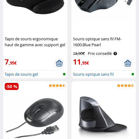
Tapis de souris ergonomique
Souris optique sans fil FM-
haut de gamme avec support gel
1600.Blue Pearl
au poignet, noir GeneralKeys
19,90€
Prix conseillé
7
11
,95€
,95€
Tapis de souris gel
Souris optique sans fil
-50 %