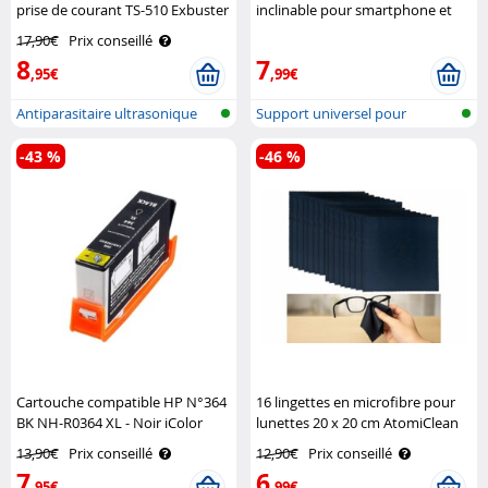
prise de courant TS-510 Exbuster
inclinable pour smartphone et
tablette Pearl
17,90€
Prix conseillé
8
7
,95€
,99€
Antiparasitaire ultrasonique
Support universel pour
pour l..
Smartphone e..
-43 %
-46 %
Cartouche compatible HP N°364
16 lingettes en microfibre pour
BK NH-R0364 XL - Noir iColor
lunettes 20 x 20 cm AtomiClean
13,90€
Prix conseillé
12,90€
Prix conseillé
7
6
,95€
,99€