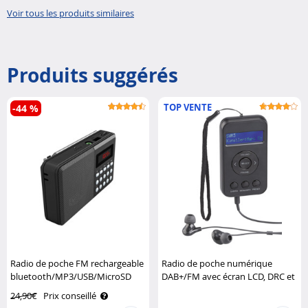
HDMI..
Voir tous les produits similaires
Produits suggérés
TOP VENTE
-44 %
Radio de poche FM rechargeable
Radio de poche numérique
bluetooth/MP3/USB/MicroSD
DAB+/FM avec écran LCD, DRC et
TAR-702.bt Auvisio
écouteurs DOR-265 VR-Radio
24,90€
Prix conseillé