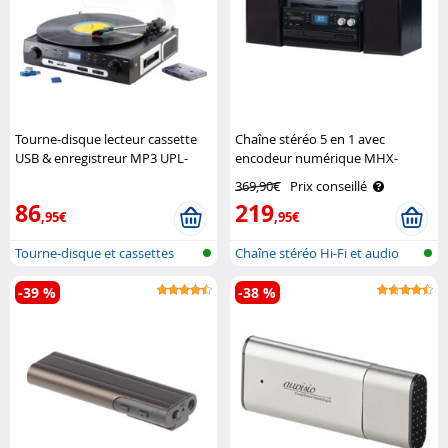
Tourne-disque lecteur cassette
Chaîne stéréo 5 en 1 avec
USB & enregistreur MP3 UPL-
encodeur numérique MHX-
855.MP3 Q-Sonic
640.bt Auvisio
369,90€
Prix conseillé
86
219
,95€
,95€
Tourne-disque et cassettes
Chaîne stéréo Hi-Fi et audio
USB
pour n..
-39 %
-38 %