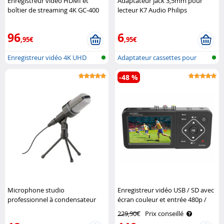
Enregistreur vidéo HDMI et
Adaptateur jack 3,5mm pour
boîtier de streaming 4K GC-400
lecteur K7 Audio Philips
Auvisio
96
6
,95€
,95€
Enregistreur vidéo 4K UHD
Adaptateur cassettes pour
avec HDMI..
voiture
-48 %
Microphone studio
Enregistreur vidéo USB / SD avec
professionnel à condensateur
écran couleur et entrée 480p /
avec trépied Auvisio
576p Auvisio
229,90€
Prix conseillé