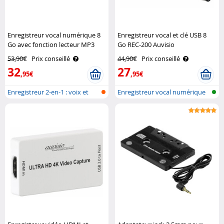
Enregistreur vocal numérique 8
Enregistreur vocal et clé USB 8
Go avec fonction lecteur MP3
Go REC-200 Auvisio
REC-300.mp3 Auvisio
53,90€
Prix conseillé
44,90€
Prix conseillé
32
27
,95€
,95€
Enregistreur 2-en-1 : voix et
Enregistreur vocal numérique
lecte..
avec U..