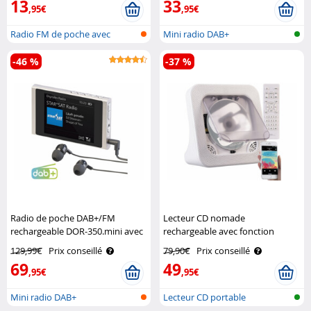
13
33
,95€
,95€
Radio FM de poche avec
Mini radio DAB+
lecteur MP3
-46 %
-37 %
Radio de poche DAB+/FM
Lecteur CD nomade
rechargeable DOR-350.mini avec
rechargeable avec fonction
écouteurs VR-Radio
bluetooth et haut-parleurs
129,99€
Prix conseillé
79,90€
Prix conseillé
Auvisio
69
49
,95€
,95€
Mini radio DAB+
Lecteur CD portable