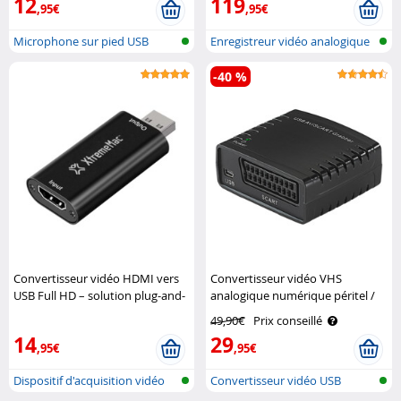
12
119
,95€
,95€
Microphone sur pied USB
Enregistreur vidéo analogique
avec ..
-40 %
Convertisseur vidéo HDMI vers
Convertisseur vidéo VHS
USB Full HD – solution plug-and-
analogique numérique péritel /
play simple XtremeMac
AV vers USB VG-310 Q-Sonic
49,90€
Prix conseillé
14
29
,95€
,95€
Dispositif d'acquisition vidéo
Convertisseur vidéo USB