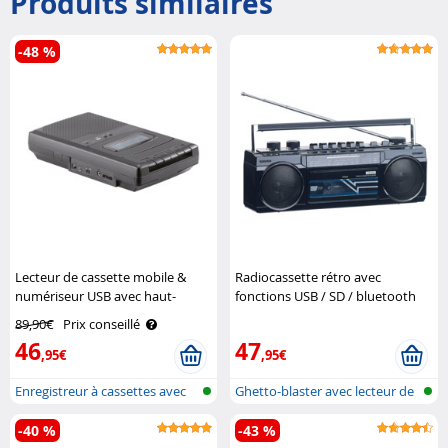
Produits similaires
-48 %
Lecteur de cassette mobile &
Radiocassette rétro avec
numériseur USB avec haut-
fonctions USB / SD / bluetooth
parleur, prise casque et
MPS-670 Auvisio
89,90€
Prix conseillé
microphone Auvisio
46
47
,95€
,95€
Enregistreur à cassettes avec
Ghetto-blaster avec lecteur de
numér..
cass..
-40 %
-43 %