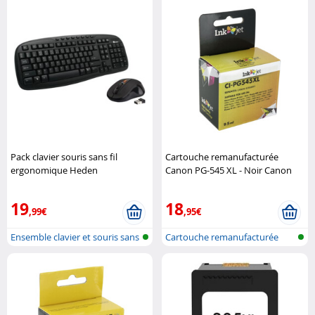
Pack clavier souris sans fil
Cartouche remanufacturée
ergonomique Heden
Canon PG-545 XL - Noir Canon
19
18
,99€
,95€
Ensemble clavier et souris sans
Cartouche remanufacturée
fil..
pour impri..