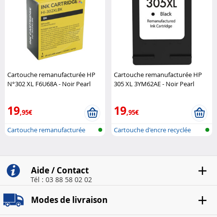
Cartouche remanufacturée HP
Cartouche remanufacturée HP
N°302 XL F6U68A - Noir Pearl
305 XL 3YM62AE - Noir Pearl
19
19
,95€
,95€
Cartouche remanufacturée
Cartouche d'encre recyclée
pour impri..
pour imp..
Aide / Contact
Tél : 03 88 58 02 02
Modes de livraison