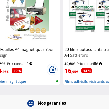
 Feuilles A4 magnétiques
Your
20 films autocollants t
sign
A4
Sattleford
,60€
Prix conseillé
19,60€
Prix conseillé
4
16
-10 %
-14 %
,95€
,95€
pier magnétique
Films adhésifs résistants a
Nos garanties