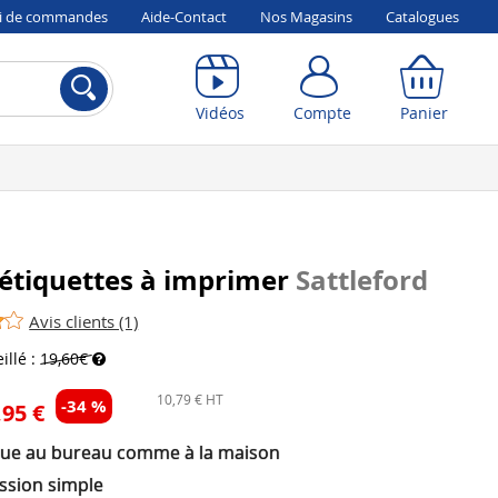
vi de commandes
Aide-Contact
Nos Magasins
Catalogues
Compte
Panier
Vidéos
Compte
Panier
étiquettes à imprimer
Sattleford
Avis clients (1)
illé :
19,60€
10,79 € HT
-34 %
,95 €
que au bureau comme à la maison
ssion simple