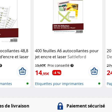
ocollantes 48,8
400 feuilles A6 autocollantes pour
20
d'encre et laser
jet encre et laser
Sattleford
De
15,60€
Prix conseillé
27
14
2
-4 %
,95€
imantes
Etiquettes pour imprimantes
Pa
s de livraison
Paiement sécurisé