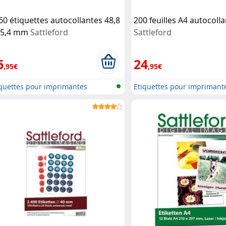
60 étiquettes autocollantes 48,8
200 feuilles A4 autocoll
25,4 mm
Sattleford
Sattleford
6
24
,95€
,95€
iquettes pour imprimantes
Etiquettes pour imprimant