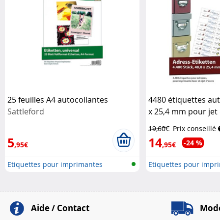
25 feuilles A4 autocollantes
4480 étiquettes aut
Sattleford
x 25,4 mm pour jet 
Sattleford
19,60€
Prix conseillé
5
14
-24 %
,95€
,95€
Etiquettes pour imprimantes
Etiquettes pour impr
Aide / Contact
Mode