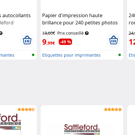
s autocollants
Papier d'impression haute
24
leford
brillance pour 240 petites photos
ro
Sattleford
19,60€
Prix conseillé
24
9
1
-49 %
,99€
imantes
Etiquettes pour imprimantes
Et