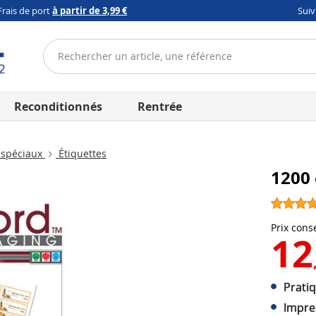
Frais de port
à partir de 3,99 €
Sui
Reconditionnés
Rentrée
 spéciaux
Étiquettes
1200 
Prix conse
12
Prati
Impre