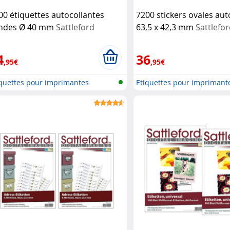
00 étiquettes autocollantes
7200 stickers ovales aut
ndes Ø 40 mm
Sattleford
63,5 x 42,3 mm
Sattlefo
4
36
,95€
,95€
iquettes pour imprimantes
Etiquettes pour imprimant