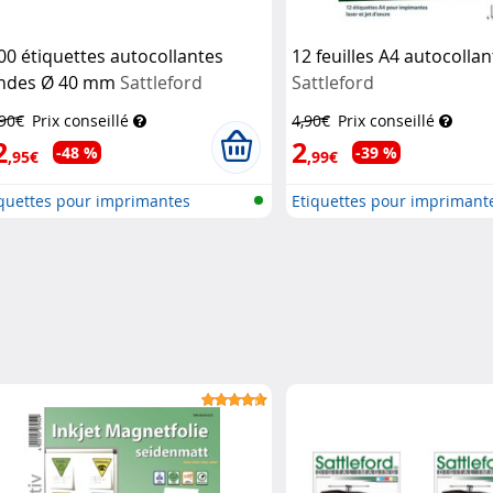
00 étiquettes autocollantes
12 feuilles A4 autocolla
ndes Ø 40 mm
Sattleford
Sattleford
,90€
Prix conseillé
4,90€
Prix conseillé
2
2
-48 %
-39 %
,95€
,99€
iquettes pour imprimantes
Etiquettes pour imprimant