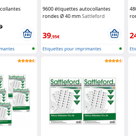
ocollantes
9600 étiquettes autocollantes
48
rondes Ø 40 mm
Sattleford
ro
39
2
,95€
imantes
Etiquettes pour imprimantes
Et