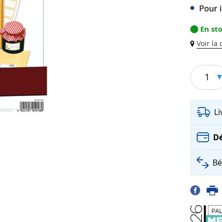
Pour 
En st
Voir la
1
L
Dé
Bé