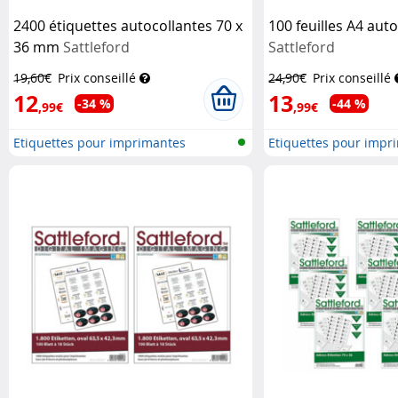
2400 étiquettes autocollantes 70 x
100 feuilles A4 aut
36 mm
Sattleford
Sattleford
19,60€
Prix conseillé
24,90€
Prix conseillé
12
13
-34 %
-44 %
,99€
,99€
Etiquettes pour imprimantes
Etiquettes pour impr