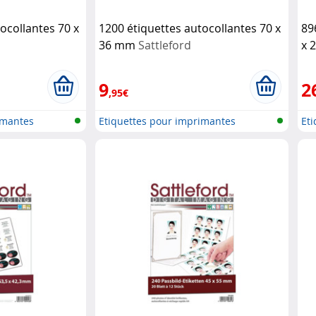
ocollantes 70 x
1200 étiquettes autocollantes 70 x
89
36 mm
Sattleford
x 
9
2
,95€
imantes
Etiquettes pour imprimantes
Et