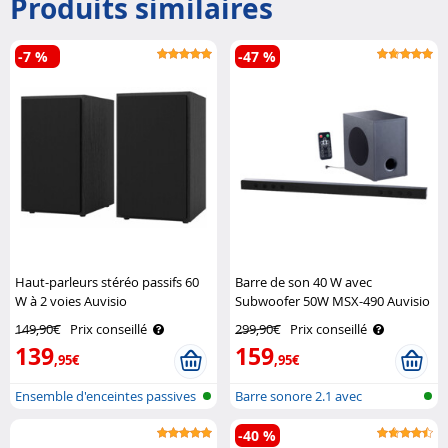
Produits similaires
-7 %
-47 %
Haut-parleurs stéréo passifs 60
Barre de son 40 W avec
W à 2 voies Auvisio
Subwoofer 50W MSX-490 Auvisio
149,90€
Prix conseillé
299,90€
Prix conseillé
139
159
,95€
,95€
Ensemble d'enceintes passives
Barre sonore 2.1 avec
à 2 v..
Bluetooth et ..
-40 %