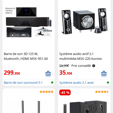
Barre de son 3D 125 W,
Système audio actif 2.1
bluetooth, HDMI MSX-951.3d
multimédia MSX-220 Auvisio
Auvisio
59,90€
Prix conseillé
299
35
,95€
,95€
Barre de son surround 5.1
Système audio 2.1 avec
caisson de b..
-45 %