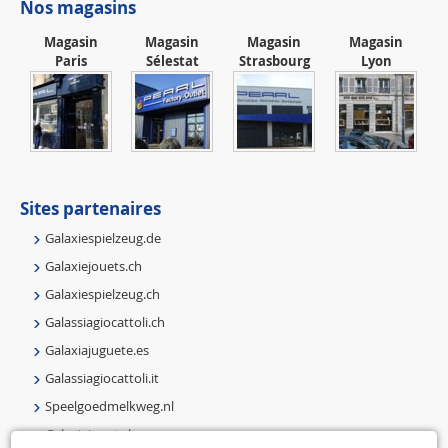
Nos magasins
Magasin
Magasin
Magasin
Magasin
Paris
Sélestat
Strasbourg
Lyon
Sites partenaires
Galaxiespielzeug.de
Galaxiejouets.ch
Galaxiespielzeug.ch
Galassiagiocattoli.ch
Galaxiajuguete.es
Galassiagiocattoli.it
Speelgoedmelkweg.nl
Galaxiejouets.be