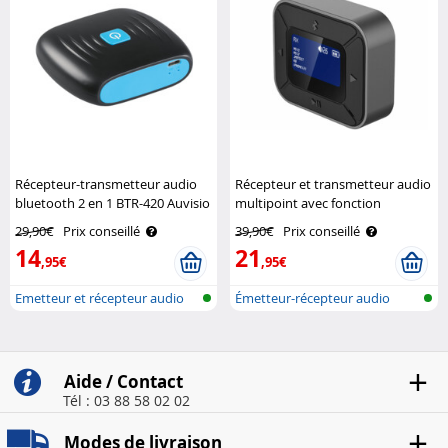
Récepteur-transmetteur audio
Récepteur et transmetteur audio
bluetooth 2 en 1 BTR-420 Auvisio
multipoint avec fonction
bluetooth 5.3 Auvisio
29,90€
Prix conseillé
39,90€
Prix conseillé
14
21
,95€
,95€
Emetteur et récepteur audio
Émetteur-récepteur audio
avec bl..
2en1 avec ..
Aide / Contact
Tél : 03 88 58 02 02
Modes de livraison