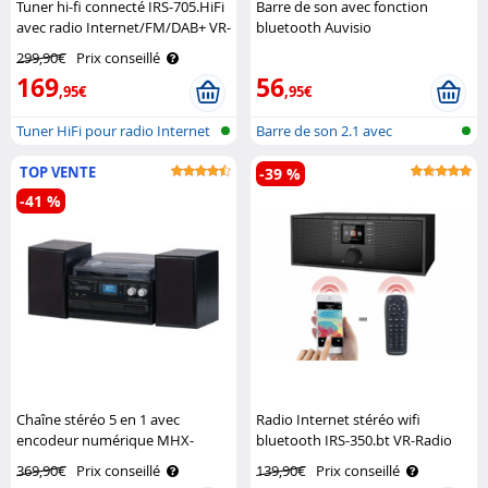
Tuner hi-fi connecté IRS-705.HiFi
Barre de son avec fonction
avec radio Internet/FM/DAB+ VR-
bluetooth Auvisio
Radio
299,90€
Prix conseillé
169
56
,95€
,95€
Tuner HiFi pour radio Internet
Barre de son 2.1 avec
et D..
subwoofer int..
TOP VENTE
-39 %
-41 %
Chaîne stéréo 5 en 1 avec
Radio Internet stéréo wifi
encodeur numérique MHX-
bluetooth IRS-350.bt VR-Radio
640.bt Auvisio
369,90€
Prix conseillé
139,90€
Prix conseillé