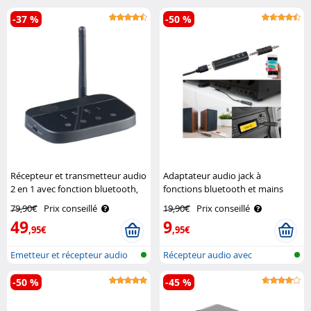
-37 %
-50 %
Récepteur et transmetteur audio
Adaptateur audio jack à
2 en 1 avec fonction bluetooth,
fonctions bluetooth et mains
jusqu'à 50 m Auvisio
libres BTA-40 Auvisio
79,90€
Prix conseillé
19,90€
Prix conseillé
49
9
,95€
,95€
Emetteur et récepteur audio
Récepteur audio avec
avec bl..
bluetooth et f..
-50 %
-45 %