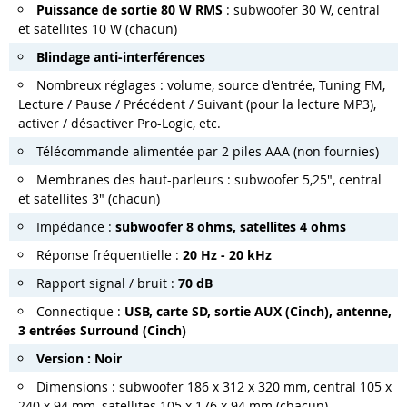
Puissance de sortie 80 W RMS
: subwoofer 30 W, central
et satellites 10 W (chacun)
Blindage anti-interférences
Nombreux réglages : volume, source d'entrée, Tuning FM,
Lecture / Pause / Précédent / Suivant (pour la lecture MP3),
activer / désactiver Pro-Logic, etc.
Télécommande alimentée par 2 piles AAA (non fournies)
Membranes des haut-parleurs : subwoofer 5,25", central
et satellites 3" (chacun)
Impédance :
subwoofer 8 ohms, satellites 4 ohms
Réponse fréquentielle :
20 Hz - 20 kHz
Rapport signal / bruit :
70 dB
Connectique :
USB, carte SD, sortie AUX (Cinch), antenne,
3 entrées Surround (Cinch)
Version : Noir
Dimensions : subwoofer 186 x 312 x 320 mm, central 105 x
240 x 94 mm, satellites 105 x 176 x 94 mm (chacun)