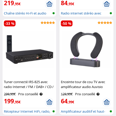
219
84
,95€
,95€
Chaîne stéréo Hi-Fi et audio
Radio internet stéréo avec
pour n..
réseau s..
-33 %
-50 %
Tuner connecté IRS-825 avec
Enceinte tour de cou TV avec
radio Internet / FM / DAB+ / CD /
amplificateur audio Auvisio
fonction bluetooth - coloris noir
299,90€
Prix conseillé
129,90€
Prix conseillé
VR-Radio
199
64
,95€
,99€
Récepteur Internet HiFi, radio,
Amplificateur auditif et haut-