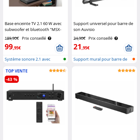
Base enceinte TV 2.1 60 W avec
Support universel pour barre de
subwoofer et bluetooth "MSX-
son Auvisio
700.dig" Auvisio
189,90€
Prix conseillé
34,90€
Prix conseillé
99
21
,95€
,95€
Système sonore 2.1 avec
Support mural pour barre de
bluetooth, ..
son
TOP VENTE
-43 %