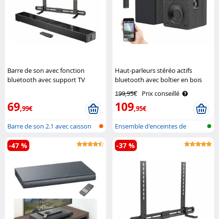
Barre de son avec fonction
Haut-parleurs stéréo actifs
bluetooth avec support TV
bluetooth avec boîtier en bois
Auvisio
MSS-95.usb Auvisio
199,95€
Prix conseillé
69
109
,99€
,95€
Barre de son 2.1 avec caisson
Ensemble d'enceintes de
de ba..
bibliothèqu..
-47 %
-37 %