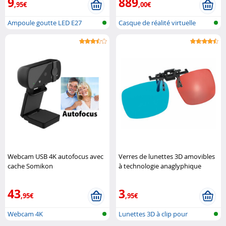
9
889
,95€
,00€
Ampoule goutte LED E27
Casque de réalité virtuelle
(lumière du ..
Webcam USB 4K autofocus avec
Verres de lunettes 3D amovibles
cache Somikon
à technologie anaglyphique
Somikon
43
3
,95€
,95€
Webcam 4K
Lunettes 3D à clip pour