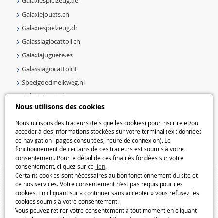
Galaxiespielzeug.de
Galaxiejouets.ch
Galaxiespielzeug.ch
Galassiagiocattoli.ch
Galaxiajuguete.es
Galassiagiocattoli.it
Speelgoedmelkweg.nl
Galaxiejouets.be
Nous utilisons des cookies
Galaxiespielzeug.be
Nous utilisons des traceurs (tels que les cookies) pour inscrire et/ou
Speelgoedmelkweg.be
accéder à des informations stockées sur votre terminal (ex : données
Macway.com
de navigation : pages consultées, heure de connexion). Le
fonctionnement de certains de ces traceurs est soumis à votre
consentement. Pour le détail de ces finalités fondées sur votre
consentement, cliquez sur ce
lien
.
Certains cookies sont nécessaires au bon fonctionnement du site et
de nos services. Votre consentement n’est pas requis pour ces
cookies. En cliquant sur « continuer sans accepter » vous refusez les
cookies soumis à votre consentement.
Vous pouvez retirer votre consentement à tout moment en cliquant