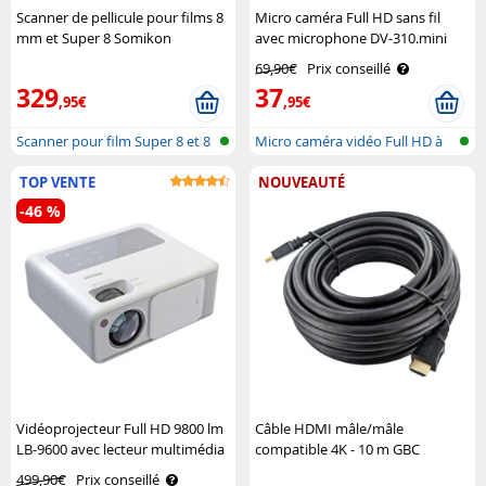
Scanner de pellicule pour films 8
Micro caméra Full HD sans fil
mm et Super 8 Somikon
avec microphone DV-310.mini
Somikon
69,90€
Prix conseillé
329
37
,95€
,95€
Scanner pour film Super 8 et 8
Micro caméra vidéo Full HD à
mm
intégr..
TOP VENTE
NOUVEAUTÉ
-46 %
Vidéoprojecteur Full HD 9800 lm
Câble HDMI mâle/mâle
LB-9600 avec lecteur multimédia
compatible 4K - 10 m GBC
SceneLights
Electronic Store
499,90€
Prix conseillé