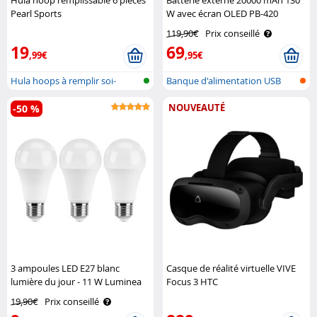
Hula hoop remplissable 6 pièces
Batterie externe 20000 mAh 130
Pearl Sports
W avec écran OLED PB-420
Revolt
119,90€
Prix conseillé
19
69
,99€
,95€
Hula hoops à remplir soi-
Banque d'alimentation USB
même
avec écra..
NOUVEAUTÉ
-50 %
3 ampoules LED E27 blanc
Casque de réalité virtuelle VIVE
lumière du jour - 11 W Luminea
Focus 3 HTC
19,90€
Prix conseillé