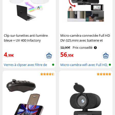
Clip sur-lunettes anti lumière
Micro-caméra connectée Full HD
bleue + UV 400 Infactory
DV-325.mini avec batterie et
vision nocturne IR Somikon
99,90€
Prix conseillé
4
56
,99€
,95€
Verres à clipser avec filtre de
Micro-caméra wifi avec Full HD,
lum..
vis..