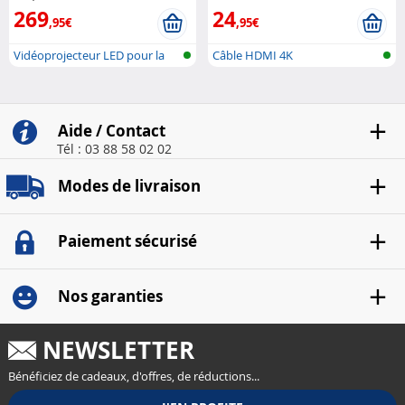
269
24
,95€
,95€
Vidéoprojecteur LED pour la
Câble HDMI 4K
maison ..
Aide / Contact
Tél : 03 88 58 02 02
Modes de livraison
Paiement sécurisé
Nos garanties
NEWSLETTER
Bénéficiez de cadeaux, d'offres, de réductions...