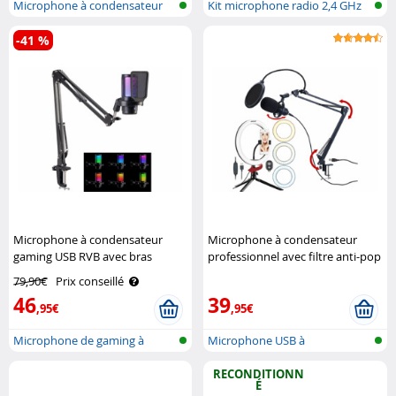
Microphone à condensateur
Kit microphone radio 2,4 GHz
USB avec ..
avec r..
-41 %
Microphone à condensateur
Microphone à condensateur
gaming USB RVB avec bras
professionnel avec filtre anti-pop
articulé Auvisio
et anneau LED Auvisio
79,90€
Prix conseillé
46
39
,95€
,95€
Microphone de gaming à
Microphone USB à
condensateur..
condensateur avec ..
RECONDITIONN
É