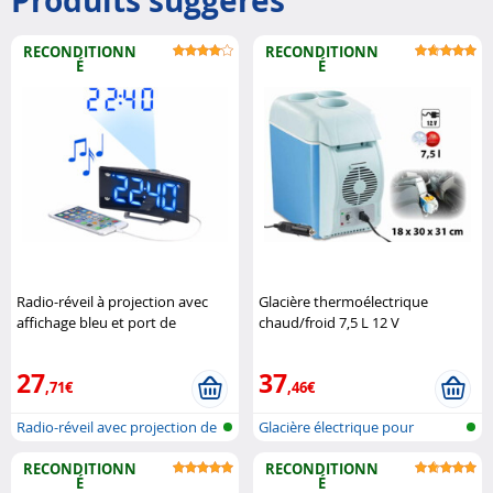
Produits suggérés
RECONDITIONN
RECONDITIONN
É
É
Radio-réveil à projection avec
Glacière thermoélectrique
affichage bleu et port de
chaud/froid 7,5 L 12 V
chargement USB Auvisio
(reconditionnée) Lescars
27
37
,71€
,46€
Radio-réveil avec projection de
Glacière électrique pour
l'h..
voiture
RECONDITIONN
RECONDITIONN
É
É