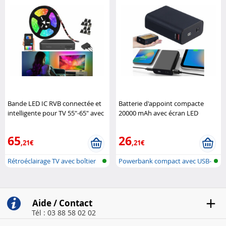
Bande LED IC RVB connectée et
Batterie d'appoint compacte
intelligente pour TV 55"-65" avec
20000 mAh avec écran LED
boîtier de synchronisation HDMI
(Reconditionné) Revolt
Luminea Home Control
65
26
,21€
,21€
Rétroéclairage TV avec boîtier
Powerbank compact avec USB-
de s..
C Power ..
Aide / Contact
Tél : 03 88 58 02 02