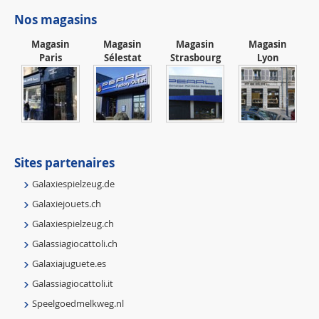
Nos magasins
Magasin
Magasin
Magasin
Magasin
Paris
Sélestat
Strasbourg
Lyon
Sites partenaires
Galaxiespielzeug.de
Galaxiejouets.ch
Galaxiespielzeug.ch
Galassiagiocattoli.ch
Galaxiajuguete.es
Galassiagiocattoli.it
Speelgoedmelkweg.nl