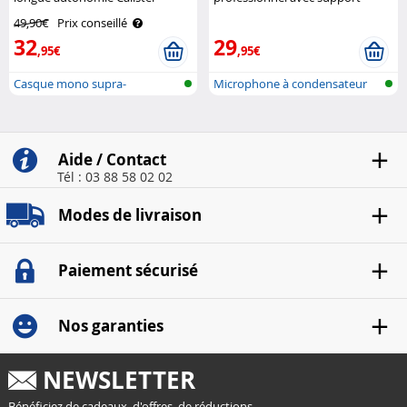
articulé Auvisio
49,90€
Prix conseillé
32
29
,95€
,95€
Casque mono supra-
Microphone à condensateur
auriculaire avec ..
USB avec ..
Aide / Contact
Tél : 03 88 58 02 02
Modes de livraison
Paiement sécurisé
Nos garanties
NEWSLETTER
Bénéficiez de cadeaux, d'offres, de réductions...