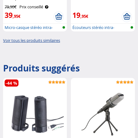
autonomie 15 h Ryght
79,90€
Prix conseillé
39
19
,95€
,95€
Micro-casque stéréo intra-
Écouteurs stéréo intra-
auriculai..
auriculaires
Voir tous les produits similaires
Produits suggérés
-44 %