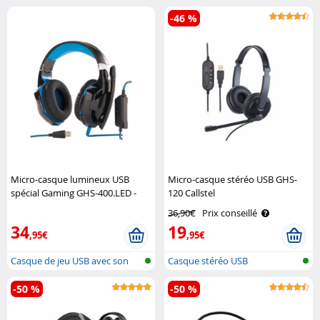
stéréo
-46 %
Micro-casque lumineux USB
Micro-casque stéréo USB GHS-
spécial Gaming GHS-400.LED -
120 Callstel
son Surround 7.1 Mod It
36,90€
Prix conseillé
34
19
,95€
,95€
Casque de jeu USB avec son
Casque stéréo USB
surround..
-50 %
-50 %