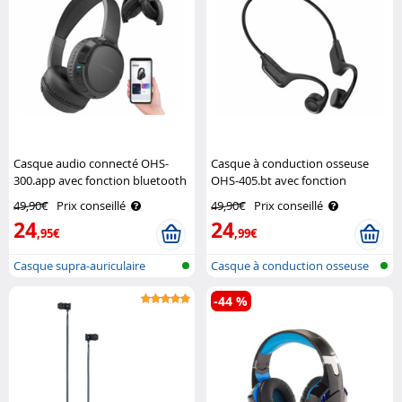
Casque audio connecté OHS-
Casque à conduction osseuse
300.app avec fonction bluetooth
OHS-405.bt avec fonction
5.3 Auvisio
bluetooth 5.4 Auvisio
49,90€
Prix conseillé
49,90€
Prix conseillé
24
24
,95€
,99€
Casque supra-auriculaire
Casque à conduction osseuse
intelligen..
étanche..
-44 %