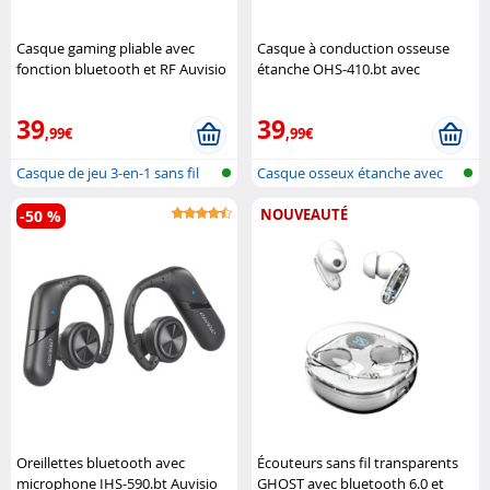
Casque gaming pliable avec
Casque à conduction osseuse
fonction bluetooth et RF Auvisio
étanche OHS-410.bt avec
fonction bluetooth 5.4 Auvisio
39
39
,99€
,99€
Casque de jeu 3-en-1 sans fil
Casque osseux étanche avec
avec ..
bluetoot..
NOUVEAUTÉ
-50 %
Oreillettes bluetooth avec
Écouteurs sans fil transparents
microphone IHS-590.bt Auvisio
GHOST avec bluetooth 6.0 et