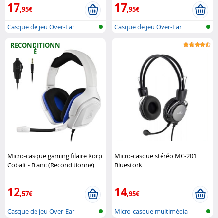
17
17
,95€
,95€
Casque de jeu Over-Ear
Casque de jeu Over-Ear
RECONDITIONN
É
Micro-casque gaming filaire Korp
Micro-casque stéréo MC-201
Cobalt - Blanc (Reconditionné)
Bluestork
The G-Lab
12
14
,57€
,95€
Casque de jeu Over-Ear
Micro-casque multimédia