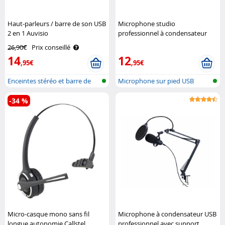
Haut-parleurs / barre de son USB
Microphone studio
2 en 1 Auvisio
professionnel à condensateur
avec trépied Auvisio
26,90€
Prix conseillé
14
12
,95€
,95€
Enceintes stéréo et barre de
Microphone sur pied USB
son
-34 %
Micro-casque mono sans fil
Microphone à condensateur USB
longue autonomie Callstel
professionnel avec support