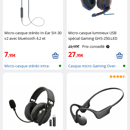
Micro-casque stéréo In-Ear SH-30
Micro-casque lumineux USB
v2 avec bluetooth 4.2 et
spécial Gaming GHS-250.LED
fermeture magnétique Pearl
Mod It
49,90€
Prix conseillé
7
27
,95€
,95€
Micro-casque stéréo intra-
Casque micro Gaming Over-
auriculai..
Ear lumine..