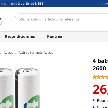
Frais de port
à partir de 3,99 €
Sui
Reconditionnés
Rentrée
Accus
Autres formats Accus
4 bat
2600
26
Pour a
Capac