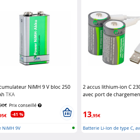
cumulateur NiMH 9 V bloc 250
2 accus lithium-ion C 2
Ah
TKA
avec port de chargemen
TKA
,90€
Prix conseillé
13
-41 %
95€
,95€
le NiMH 9V
Batterie Li-Ion de type C, av