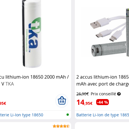
cu lithium-ion 18650 2000 mAh /
2 accus lithium-ion 186
7 V
TKA
mAh avec port de char
USB-C
TKA
26,90€
Prix conseillé
14
-44 %
95€
,95€
terie Li-Ion type 18650
Batterie Li-Ion de type 1865