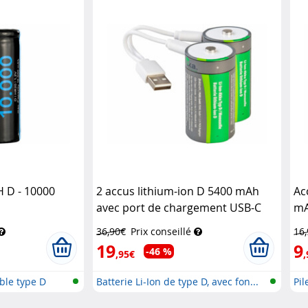
 D - 10000
2 accus lithium-ion D 5400 mAh
Ac
avec port de chargement USB-C
m
TKA
36,90€
Prix conseillé
16
19
9
-46 %
,95€
,
ble type D
Batterie Li-Ion de type D, avec fon...
Pi