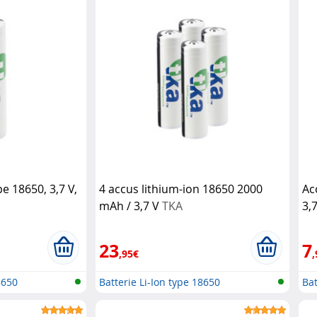
e 18650, 3,7 V,
4 accus lithium-ion 18650 2000
Ac
mAh / 3,7 V
TKA
3,
23
7
,95€
,
8650
Batterie Li-Ion type 18650
Bat