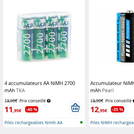
4 accumulateurs AA NiMH 2700
Accumulateur NiMH
mAh
TKA
mAh
Pearl
19,90€
Prix conseillé
19,90€
Prix conseillé
11
12
-40 %
-35 %
,95€
,95€
Piles rechargeables Nimh AA
Piles NIMH rechargea