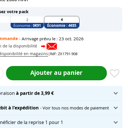
sez votre pack
4
2
Économie :
0
€91
Économie :
4
€85
ommande
-
Arrivage prévu le : 23 oct. 2026
i de la disponibilité
 disponibilité en magasins
|
Réf : ZX1791-908
Ajouter au panier
ivraison
à partir de 3,99 €
bit à l'expédition
- Voir tous nos modes de paiement
néficier de la reprise 1 pour 1