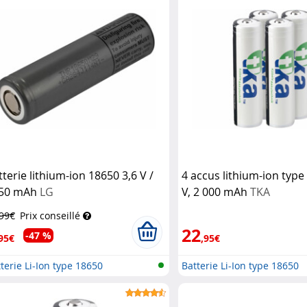
tterie lithium-ion 18650 3,6 V /
4 accus lithium-ion type
50 mAh
LG
V, 2 000 mAh
TKA
,99€
Prix conseillé
22
-47 %
95€
,95€
terie Li-Ion type 18650
Batterie Li-Ion type 18650