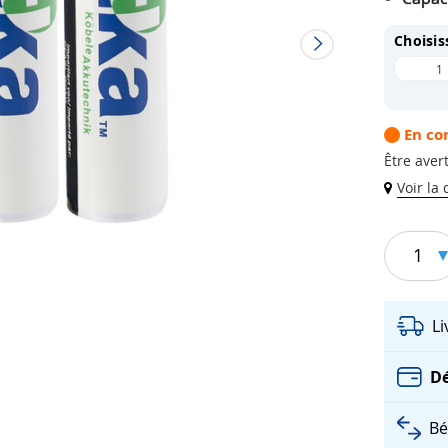
Choisis
1
En c
Être avert
Voir la
1
L
Dé
Bé