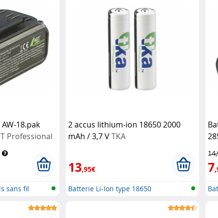
n AW-18.pak
2 accus lithium-ion 18650 2000
Ba
T Professional
mAh / 3,7 V
TKA
28
14
13
7
,95€
,
s sans fil
Batterie Li-Ion type 18650
Bat