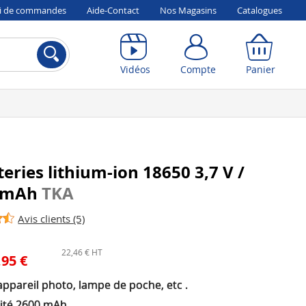
vi de commandes
Aide-Contact
Nos Magasins
Catalogues
Compte
Panier
Vidéos
Compte
Panier
teries lithium-ion 18650 3,7 V /
 mAh
TKA
Avis clients (5)
22,46 € HT
,95 €
ppareil photo, lampe de poche, etc .
ité 2600 mAh