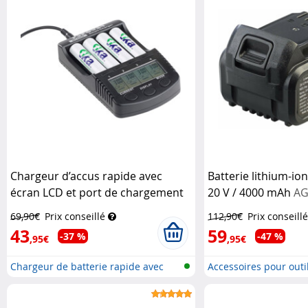
Chargeur d’accus rapide avec
Batterie lithium-io
écran LCD et port de chargement
20 V / 4000 mAh
AG
USB
TKA
69,90€
Prix conseillé
112,90€
Prix conseillé
43
59
-37 %
-47 %
,95€
,95€
Chargeur de batterie rapide avec
Accessoires pour outil
po...