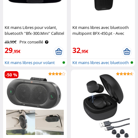
Kit mains Libres pour volant,
Kit mains libres avec bluetooth
bluetooth ''Bfx-300.Mini'' Callstel
multipoint BFX-450.pt - Avec
connexion auto. Callstel
49,90€
Prix conseillé
29
32
,95€
,95€
Kit mains libres pour volant
Kit mains libres avec bluetooth
et ..
-50 %