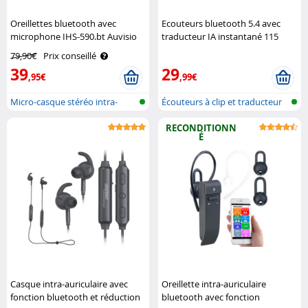
Oreillettes bluetooth avec
Ecouteurs bluetooth 5.4 avec
microphone IHS-590.bt Auvisio
traducteur IA instantané 115
langues Auvisio
79,90€
Prix conseillé
39
29
,95€
,99€
Micro-casque stéréo intra-
Écouteurs à clip et traducteur
auriculai..
voca..
RECONDITIONN
É
Casque intra-auriculaire avec
Oreillette intra-auriculaire
fonction bluetooth et réduction
bluetooth avec fonction