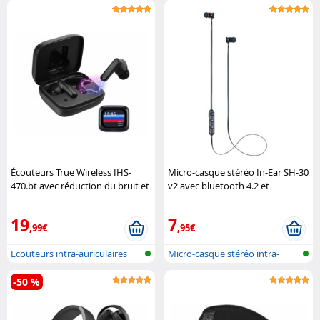
auriculaire avec ..
bluetooth
Écouteurs True Wireless IHS-
Micro-casque stéréo In-Ear SH-30
470.bt avec réduction du bruit et
v2 avec bluetooth 4.2 et
écran tactile Auvisio
fermeture magnétique Pearl
19
7
,99€
,95€
Ecouteurs intra-auriculaires
Micro-casque stéréo intra-
sans f..
auriculai..
-50 %