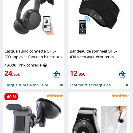
Casque audio connecté OHS-
Bandeau de sommeil OHS-
300.app avec fonction bluetooth
430.sleep avec écouteurs
5.3 Auvisio
fonction bluetooth 5.2 Auvisio
49,90€
Prix conseillé
24
12
,95€
,95€
Casque supra-auriculaire
Écouteurs et casque de
intelligen..
sommeil avec..
-40 %