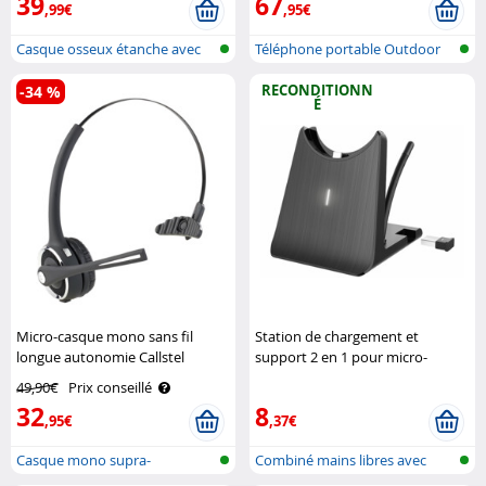
39
67
,99€
,95€
Casque osseux étanche avec
Téléphone portable Outdoor
bluetoot..
double S..
RECONDITIONN
-34 %
É
Micro-casque mono sans fil
Station de chargement et
longue autonomie Callstel
support 2 en 1 pour micro-
casque OHS-280 (Reconditionné)
49,90€
Prix conseillé
Callstel
32
8
,95€
,37€
Casque mono supra-
Combiné mains libres avec