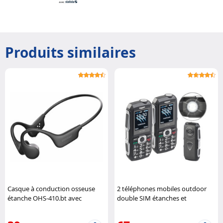
Produits similaires
Casque à conduction osseuse
2 téléphones mobiles outdoor
étanche OHS-410.bt avec
double SIM étanches et
fonction bluetooth 5.4 Auvisio
antichocs XT-400 Simvalley
Mobile