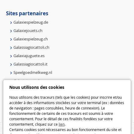
Sites partenaires
Galaxiespielzeug.de
Galaxiejouets.ch
Galaxiespielzeug.ch
Galassiagiocattoli.ch
Galaxiajuguete.es
Galassiagiocattoli.it
Speelgoedmelkweg.nl
Galaxiejouets.be
Nous utilisons des cookies
Galaxiespielzeug.be
Speelgoedmelkweg.be
Nous utilisons des traceurs (tels que les cookies) pour inscrire et/ou
accéder à des informations stockées sur votre terminal (ex : données
Macway.com
de navigation : pages consultées, heure de connexion). Le
fonctionnement de certains de ces traceurs est soumis à votre
consentement. Pour le détail de ces finalités fondées sur votre
consentement, cliquez sur ce
lien
.
Certains cookies sont nécessaires au bon fonctionnement du site et