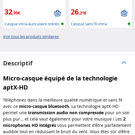
de bruit : IHS-650 Auvisio
traduction IHS680.tl Callstel
32
26
,95€
,21€
Casque intra-auriculaire stéréo
Casque sans fil intra-
ave..
auriculaire m..
Voir tous les produits similaires
Descriptif
Micro-casque équipé de la technologie
aptX-HD
Téléphonez dans la meilleure qualité numérique et sans fil
avec ce
micro-casque bluetooth
. La technologie aptX-HD
permet une
transmission audio non compressée
pour un son
plus pur… et cela vaut également pour votre musique ! Les
2
microphones HD intégrés
vous permettent d'être parfaitement
audible tout en réduisant le bruit du vent. Vous êtes sûr d'être