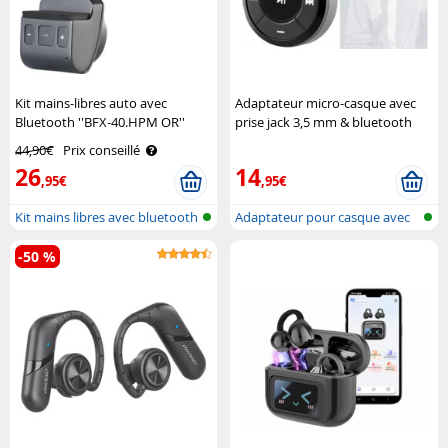
Kit mains-libres auto avec
Adaptateur micro-casque avec
Bluetooth ''BFX-40.HPM OR''
prise jack 3,5 mm & bluetooth
Callstel
Callstel
44,90€
Prix conseillé
26
14
,95€
,95€
Kit mains libres avec bluetooth
Adaptateur pour casque avec
bluetoo..
-50 %