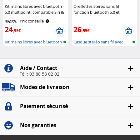
Kit mains libres avec bluetooth
Oreillettes stéréo sans fil
5.0 multipoint, compatible Siri &
fonction bluetooth 5.0 et
Google BFX-420.pt Callstel
commande vocale IHS-670
49,90€
Prix conseillé
Auvisio
24
26
,95€
,95€
Kit mains libres avec bluetooth
Casque stéréo sans fil avec
et ..
bluetoo..
Aide / Contact
Tél : 03 88 58 02 02
Modes de livraison
Paiement sécurisé
Nos garanties