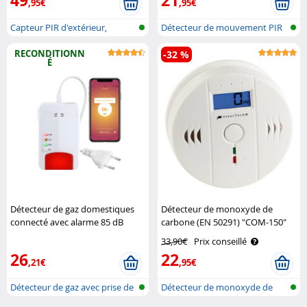
49
21
,95€
,95€
Capteur PIR d'extérieur,
Détecteur de mouvement PIR
compatible..
réseau s..
RECONDITIONN
-32 %
É
Détecteur de gaz domestiques
Détecteur de monoxyde de
connecté avec alarme 85 dB
carbone (EN 50291) "COM-150"
VisorTech
VisorTech
33,90€
Prix conseillé
26
22
,21€
,95€
Détecteur de gaz avec prise de
Détecteur de monoxyde de
cour..
carbone