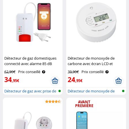
Détecteur de gaz domestiques
Détecteur de monoxyde de
connecté avec alarme 85 dB
carbone avec écran LCD et
VisorTech
alarme COM-16 VisorTech
62,90€
Prix conseillé
39,90€
Prix conseillé
34
24
,95€
,95€
Détecteur de gaz avec prise de
Détecteur de monoxyde de
cour..
carbone
AVANT
PREMIÈRE