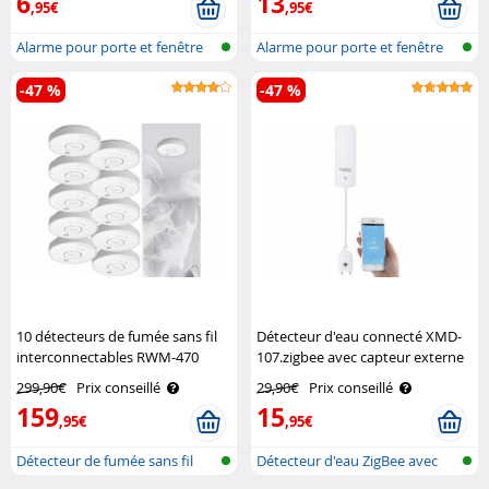
6
13
,95€
,95€
Alarme pour porte et fenêtre
Alarme pour porte et fenêtre
-47 %
-47 %
10 détecteurs de fumée sans fil
Détecteur d'eau connecté XMD-
interconnectables RWM-470
107.zigbee avec capteur externe
VisorTech
compatible ZigBee Luminea
299,90€
Prix conseillé
29,90€
Prix conseillé
Home Control
159
15
,95€
,95€
Détecteur de fumée sans fil
Détecteur d'eau ZigBee avec
applica..