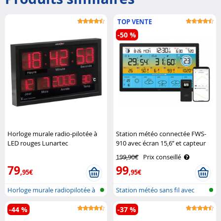
TOP VENTE
-50 %
Horloge murale radio-pilotée à
Station météo connectée FWS-
LED rouges Lunartec
910 avec écran 15,6’’ et capteur
extérieur Infactory
199,90€
Prix conseillé
79
99
,95€
,95€
Horloge murale radiopilotée à
Station météo sans fil avec
LED a..
sonde e..
-44 %
-37 %