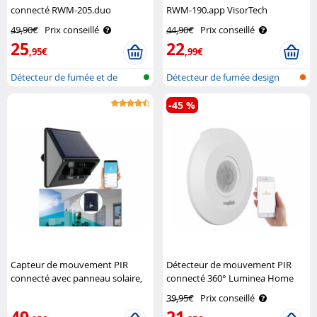
connecté RWM-205.duo
RWM-190.app VisorTech
VisorTech
49,90€
Prix conseillé
44,90€
Prix conseillé
25
22
,95€
,99€
Détecteur de fumée et de
Détecteur de fumée design
chaleur ré..
réseau sa..
-45 %
Capteur de mouvement PIR
Détecteur de mouvement PIR
connecté avec panneau solaire,
connecté 360° Luminea Home
compatible ZigBee Luminea
Control
39,95€
Prix conseillé
Home Control