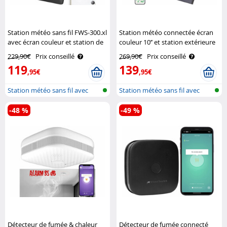
Station météo sans fil FWS-300.xl
Station météo connectée écran
avec écran couleur et station de
couleur 10’’ et station extérieure
mesure extérieure Infactory
FWS-300.xl Infactory
229,90€
Prix conseillé
269,90€
Prix conseillé
119
139
,95€
,95€
Station météo sans fil avec
Station météo sans fil avec
pluviom..
écran c..
-48 %
-49 %
Détecteur de fumée & chaleur
Détecteur de fumée connecté