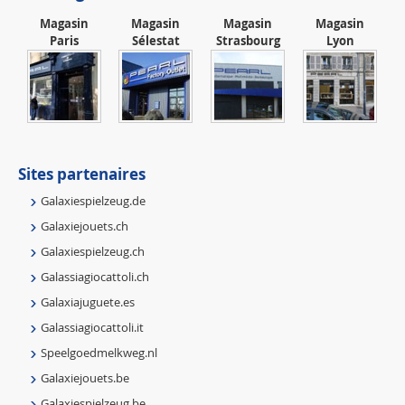
Magasin
Magasin
Magasin
Magasin
Paris
Sélestat
Strasbourg
Lyon
Sites partenaires
Galaxiespielzeug.de
Galaxiejouets.ch
Galaxiespielzeug.ch
Galassiagiocattoli.ch
Galaxiajuguete.es
Galassiagiocattoli.it
Speelgoedmelkweg.nl
Galaxiejouets.be
Galaxiespielzeug.be