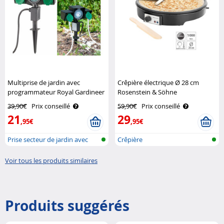
Multiprise de jardin avec
Crêpière électrique Ø 28 cm
programmateur Royal Gardineer
Rosenstein & Söhne
39,90€
Prix conseillé
59,90€
Prix conseillé
21
29
,95€
,95€
Prise secteur de jardin avec
Crêpière
minute..
Voir tous les produits similaires
Produits suggérés