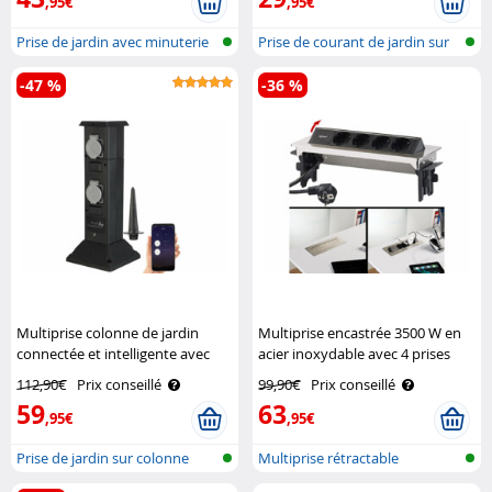
,95€
,95€
Prise de jardin avec minuterie
Prise de courant de jardin sur
sous..
colo..
-47 %
-36 %
Multiprise colonne de jardin
Multiprise encastrée 3500 W en
connectée et intelligente avec
acier inoxydable avec 4 prises
4 prises et commandes vocales
Revolt
112,90€
Prix conseillé
99,90€
Prix conseillé
Royal Gardineer
59
63
,95€
,95€
Prise de jardin sur colonne
Multiprise rétractable
pour ré..