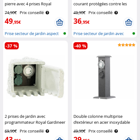
pierre avec 4 prises Royal
courant protégées contre les
Gardineer
intempéries IP44 Royal
74,90€
Prix conseillé
49,90€
Prix conseillé
Gardineer
49
36
,95€
,95€
Prise secteur de jardin aspect
Prise secteur de jardin avec
pier..
éclair..
-37 %
-40 %
2 prises de jardin avec
Double colonne multiprise
programmateur Royal Gardineer
d’extérieur en acier inoxydable
avec minuteur Royal Gardineer
69,90€
Prix conseillé
49,90€
Prix conseillé
43
29