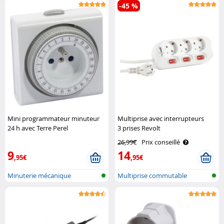
-45 %
Mini programmateur minuteur
Multiprise avec interrupteurs
24 h avec Terre Perel
3 prises Revolt
26,99€
Prix conseillé
9
14
,95€
,95€
Minuterie mécanique
Multiprise commutable
journalière
individuellem..