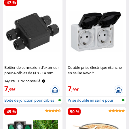
-47 %
Boîtier de connexion d'extérieur
Double prise électrique étanche
pour 4 câbles de Ø 9 - 14 mm
en saillie Revolt
Revolt
14,90€
Prix conseillé
7
7
,95€
,99€
Boîte de jonction pour câbles
Prise double en saillie pour
élect..
locaux..
-45 %
-50 %