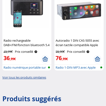
Radio rechargeable
Autoradio 1 DIN CAS-5055 avec
DAB+/FM/fonction bluetooth 5.4
écran tactile compatible Apple
VR-Radio
Carplay & Android Auto
49,99€
Prix conseillé
99,90€
Prix conseillé
CreaSono
36
76
,99€
,99€
Radio numérique portable sur
Radio 1-DIN-MP3 avec Apple
batter..
Carplay ..
Voir tous les produits similaires
Produits suggérés