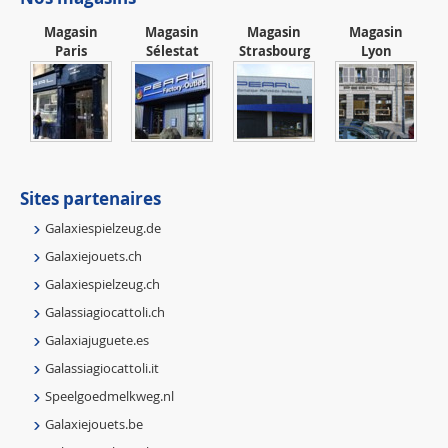
Magasin
Magasin
Magasin
Magasin
Paris
Sélestat
Strasbourg
Lyon
Sites partenaires
Galaxiespielzeug.de
Galaxiejouets.ch
Galaxiespielzeug.ch
Galassiagiocattoli.ch
Galaxiajuguete.es
Galassiagiocattoli.it
Speelgoedmelkweg.nl
Galaxiejouets.be