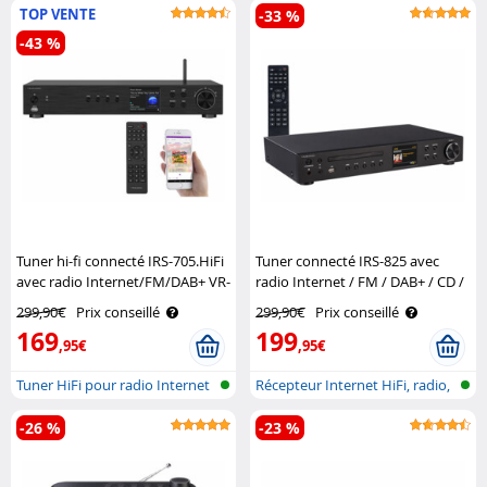
TOP VENTE
-33 %
-43 %
Tuner hi-fi connecté IRS-705.HiFi
Tuner connecté IRS-825 avec
avec radio Internet/FM/DAB+ VR-
radio Internet / FM / DAB+ / CD /
Radio
fonction bluetooth - coloris noir
299,90€
Prix conseillé
299,90€
Prix conseillé
VR-Radio
169
199
,95€
,95€
Tuner HiFi pour radio Internet
Récepteur Internet HiFi, radio,
et D..
DAB..
-26 %
-23 %