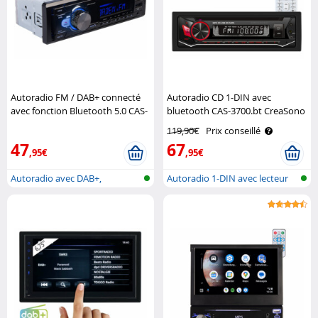
Autoradio FM / DAB+ connecté
Autoradio CD 1-DIN avec
avec fonction Bluetooth 5.0 CAS-
bluetooth CAS-3700.bt CreaSono
4550.bt CreaSono
119,90€
Prix conseillé
47
67
,95€
,95€
Autoradio avec DAB+,
Autoradio 1-DIN avec lecteur
bluetooth & MP..
CD, Bl..