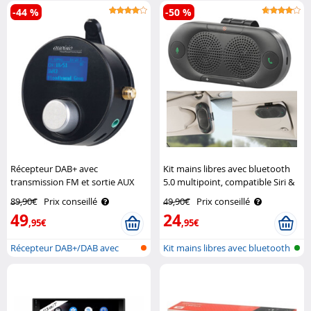
-44 %
-50 %
Récepteur DAB+ avec
Kit mains libres avec bluetooth
transmission FM et sortie AUX
5.0 multipoint, compatible Siri &
FMX-610.dab Auvisio
Google BFX-420.pt Callstel
89,90€
Prix conseillé
49,90€
Prix conseillé
49
24
,95€
,95€
Récepteur DAB+/DAB avec
Kit mains libres avec bluetooth
émetteur FM..
et ..