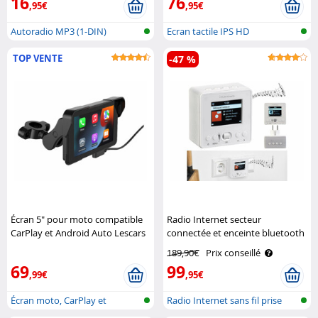
16
76
,95€
,95€
Autoradio MP3 (1-DIN)
Ecran tactile IPS HD
compatible av..
TOP VENTE
-47 %
Écran 5" pour moto compatible
Radio Internet secteur
CarPlay et Android Auto Lescars
connectée et enceinte bluetooth
IRS-310 VR-Radio
189,90€
Prix conseillé
69
99
,99€
,95€
Écran moto, CarPlay et
Radio Internet sans fil prise
Android Auto..
mural..