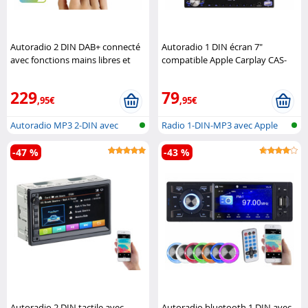
Autoradio 2 DIN DAB+ connecté
Autoradio 1 DIN écran 7"
avec fonctions mains libres et
compatible Apple Carplay CAS-
Apple CarPlay CAS-5045.acp
200.acp avec fonction bluetooth
CreaSono
5.2 CreaSono
229
79
,95€
,95€
Autoradio MP3 2-DIN avec
Radio 1-DIN-MP3 avec Apple
DAB+, comp..
Carplay ..
-47 %
-43 %
Autoradio 2 DIN tactile avec
Autoradio bluetooth 1 DIN avec