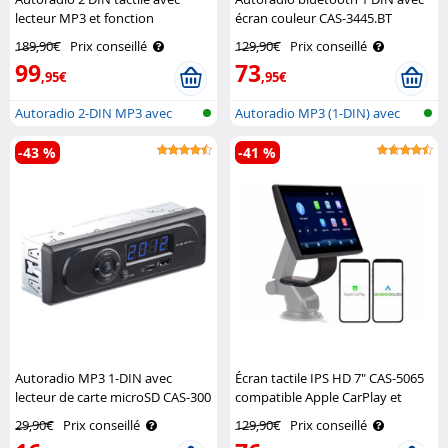
lecteur MP3 et fonction
écran couleur CAS-3445.BT
bluetooth CAS-4445.bt V2
CreaSono
189,90€
Prix conseillé
129,90€
Prix conseillé
CreaSono
99
73
,95€
,95€
Autoradio 2-DIN MP3 avec
Autoradio MP3 (1-DIN) avec
Bluetooth ..
bluetoot..
-43 %
-41 %
Autoradio MP3 1-DIN avec
Écran tactile IPS HD 7" CAS-5065
lecteur de carte microSD CAS-300
compatible Apple CarPlay et
Pearl
Android Auto Lescars
29,90€
Prix conseillé
129,90€
Prix conseillé