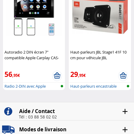
Autoradio 2 DIN écran 7"
Haut-parleurs JBL Stage1 41F 10
compatible Apple Carplay CAS-
cm pour véhicule JBL
3750.acp avec fonction
bluetooth 5.2 CreaSono
56
29
,95€
,95€
Radio 2-DIN avec Apple
Haut-parleurs encastrable
Carplay et A..
pour voit..
Aide / Contact
Tél : 03 88 58 02 02
Modes de livraison