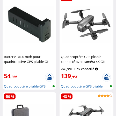
Batterie 3400 mAh pour
Quadricoptère GPS pliable
quadricoptère GPS pliable GH-
connecté avec caméra 4K GH-
280.fpv
Simulus
260.fpv
Simulus
269,95€
Prix conseillé
54
139
,95€
,95€
Quadrocoptère pliable GPS
Quadrocoptère GPS pliable
sans fil...
avec camé...
-50 %
-43 %