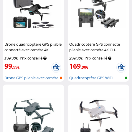
Drone quadricoptère GPS pliable
Quadricoptère GPS connecté
connecté avec caméra 4K
pliable avec caméra 4K GH-
Simulus
265.fpv
Simulus
199,90€
Prix conseillé
299,90€
Prix conseillé
99
169
,99€
,90€
Drone GPS pliable avec caméra
Quadrocoptère GPS WiFi
4K et...
pliable avec...