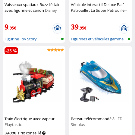
Vaisseaux spatiaux Buzz l'éclair
Véhicule interactif Deluxe Pat'
avec figurine et canon
Disney
Patrouille : La Super Patrouille -
Pixar
Chase
Spin Master
9
39
,95€
,95€
Figurine Toy Story
Figurines et véhicules gamme
Paw Pa...
-25 %
Train électrique avec vapeur
Bateau télécommandé à LED
Playtastic
Simulus
39,90€
Prix conseillé