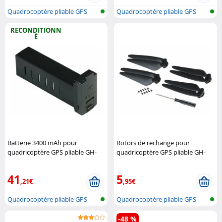
Quadrocoptère pliable GPS
Quadrocoptère pliable GPS
sans fil...
sans fil...
RECONDITIONN
É
Batterie 3400 mAh pour
Rotors de rechange pour
quadricoptère GPS pliable GH-
quadricoptère GPS pliable GH-
280.fpv (Reconditionné)
Simulus
280.fpv
Simulus
41
5
,21€
,95€
Quadrocoptère pliable GPS
Quadrocoptère pliable GPS
sans fil...
sans fil...
-48 %