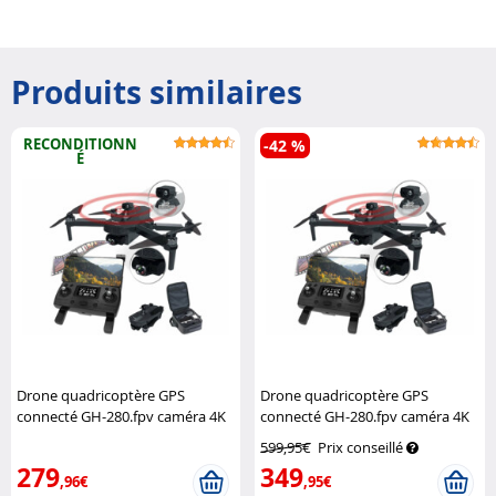
Produits similaires
RECONDITIONN
-42 %
É
Drone quadricoptère GPS
Drone quadricoptère GPS
connecté GH-280.fpv caméra 4K
connecté GH-280.fpv caméra 4K
et capteur de distance
et capteur de distance
Simulus
599,95€
Prix conseillé
(Reconditionné)
Simulus
279
349
,96€
,95€