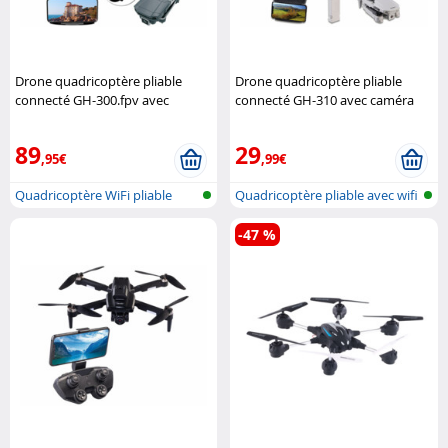
Drone quadricoptère pliable
Drone quadricoptère pliable
connecté GH-300.fpv avec
connecté GH-310 avec caméra
caméra 4K
Simulus
HD
Simulus
89
29
,95€
,99€
Quadricoptère WiFi pliable
Quadricoptère pliable avec wifi
avec mot...
et...
-47 %