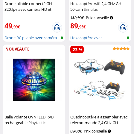
Drone pliable connecté GH-
Hexacoptère wifi 2,4 GHz GH-
320.fpv avec caméra HD et
50.cam
Simulus
capteur d'obstacle
Simulus
169,90€
Prix conseillé
49
89
,99€
,95€
Drone RC pliable avec caméra
Hexacoptère avec
HD et...
transmission vidéo...
NOUVEAUTÉ
-23 %
Balle volante OVNI LED RVB
Quadricoptère à assembler avec
rechargeable
Playtastic
télécommande 2,4 GHz GH-
40.sbs
Simulus
69,90€
Prix conseillé