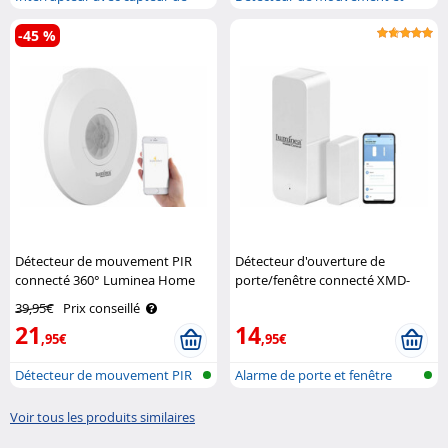
mouvem..
de présen..
-45 %
Détecteur de mouvement PIR
Détecteur d'ouverture de
connecté 360° Luminea Home
porte/fenêtre connecté XMD-
Control
106.zigbee compatible ZigBee
39,95€
Prix conseillé
Luminea Home Control
21
14
,95€
,95€
Détecteur de mouvement PIR
Alarme de porte et fenêtre
réseau s..
ZigBee a..
Voir tous les produits similaires