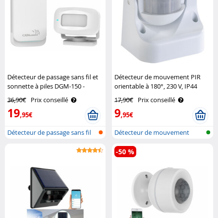
Détecteur de passage sans fil et
Détecteur de mouvement PIR
sonnette à piles DGM-150 -
orientable à 180°, 230 V, IP44
coloris blanc Casa Control
Revolt
36,90€
Prix conseillé
17,90€
Prix conseillé
19
9
,95€
,95€
Détecteur de passage sans fil
Détecteur de mouvement
pour usage i..
-50 %