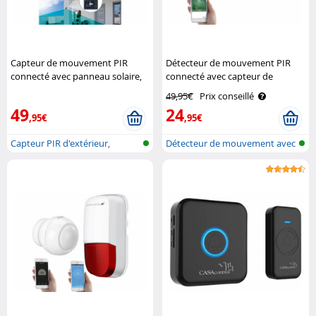
Capteur de mouvement PIR
Détecteur de mouvement PIR
connecté avec panneau solaire,
connecté avec capteur de
compatible ZigBee Luminea
température et d'humidité
49,95€
Prix conseillé
Home Control
Luminea Home Control
49
24
,95€
,95€
Capteur PIR d'extérieur,
Détecteur de mouvement avec
compatible..
réseau ..