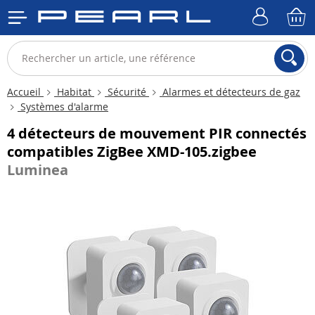
Accueil
Habitat
Sécurité
Alarmes et détecteurs de gaz
Systèmes d'alarme
4 détecteurs de mouvement PIR connectés
compatibles ZigBee XMD-105.zigbee
Luminea