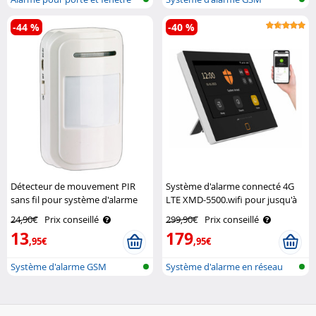
-44 %
-40 %
Détecteur de mouvement PIR
Système d'alarme connecté 4G
sans fil pour système d'alarme
LTE XMD-5500.wifi pour jusqu'à
XMD VisorTech
200 capteurs VisorTech
24,90€
Prix conseillé
299,90€
Prix conseillé
13
179
,95€
,95€
Système d'alarme GSM
Système d'alarme en réseau
sans fil..