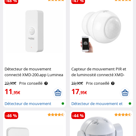
-48 %
-47 %
Détecteur de mouvement
Capteur de mouvement PIR et
connecté XMD-200.app Luminea
de luminosité connecté XMD-
Home Control
100.app Luminea Home Control
22,90€
Prix conseillé
33,90€
Prix conseillé
11
17
,95€
,95€
Détecteur de mouvement
Détecteur de mouvement et
d'intérieur ..
de lumièr..
-46 %
-44 %