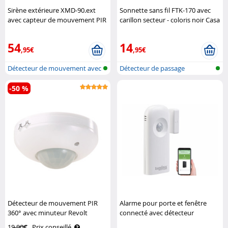
Sirène extérieure XMD-90.ext
Sonnette sans fil FTK-170 avec
avec capteur de mouvement PIR
carillon secteur - coloris noir Casa
connecté XMD-100.app
Control
VisorTech
54
14
,95€
,95€
Détecteur de mouvement avec
Détecteur de passage
sirène ..
-50 %
Détecteur de mouvement PIR
Alarme pour porte et fenêtre
360° avec minuteur Revolt
connecté avec détecteur
mouvement XMD-108.duo
19,90€
Prix conseillé