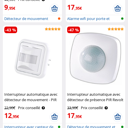
Luminea Home Control
9
17
,95€
,95€
Détecteur de mouvement
Alarme wifi pour porte et
230V
fenêtre a..
-43 %
-47 %
Interrupteur automatique avec
Interrupteur automatique avec
détecteur de mouvement - PIR
détecteur de présence PIR Revolt
Revolt
22,90€
Prix conseillé
33,90€
Prix conseillé
12
17
,95€
,95€
Interrupteur avec capteur de
Détecteur de mouvement et