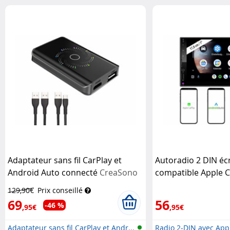
accéléromètr...
e...
Adaptateur sans fil CarPlay et
Autoradio 2 DIN éc
Android Auto connecté
CreaSono
compatible Apple C
3750.acp avec fonc
129,90€
Prix conseillé
5.2
CreaSono
69
56
-46 %
,95€
,95€
Adaptateur sans fil CarPlay et Andr...
Radio 2-DIN avec Appl