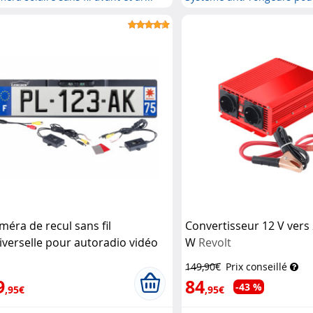
méra de recul sans fil
Convertisseur 12 V vers 
iverselle pour autoradio vidéo
W
Revolt
scars
149,90€
Prix conseillé
9
84
-43 %
,95€
,95€