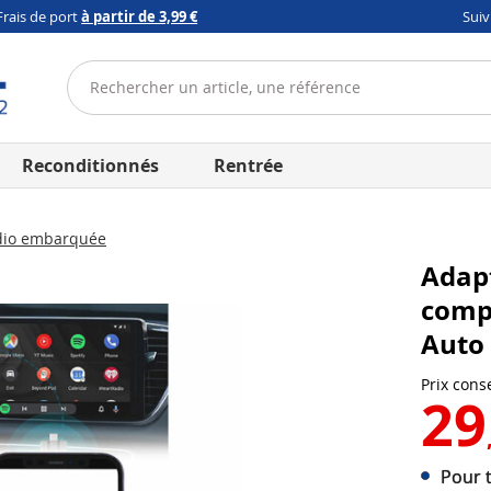
Frais de port
à partir de 3,99 €
Sui
Reconditionnés
Rentrée
io embarquée
Adapt
compa
Auto
Prix conse
29
Pour t