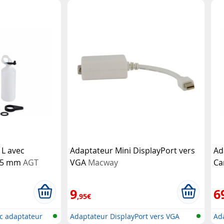
 L avec
Adaptateur Mini DisplayPort vers
Ad
 45 mm
AGT
VGA
Macway
Ca
9
6
,95€
ec adaptateur
Adaptateur DisplayPort vers VGA
Ada