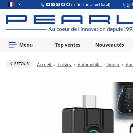
03 88 58 02 02
(coût d'un appel local)
Menu
Top ventes
Nouveautés
RETOUR
Accueil
Loisirs
Automobile
Audio
Aud