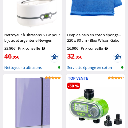
Nettoyeur à ultrasons 50 W pour
Drap de bain en coton éponge -
bijoux et argenterie Newgen
220 x 90 cm - Bleu Wilson Gabor
Medicals
79,90€
Prix conseillé
56,90€
Prix conseillé
46
32
,95€
,95€
Nettoyeur à ultrasons
Serviette éponge en coton
pour saun..
TOP VENTE
-50 %