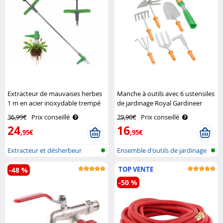
Extracteur de mauvaises herbes
Manche à outils avec 6 ustensiles
1 m en acier inoxydable trempé
de jardinage Royal Gardineer
Royal Gardineer
36,99€
Prix conseillé
29,90€
Prix conseillé
24
16
,95€
,95€
Extracteur et désherbeur
Ensemble d'outils de jardinage
manuel
à ma..
TOP VENTE
-48 %
-50 %