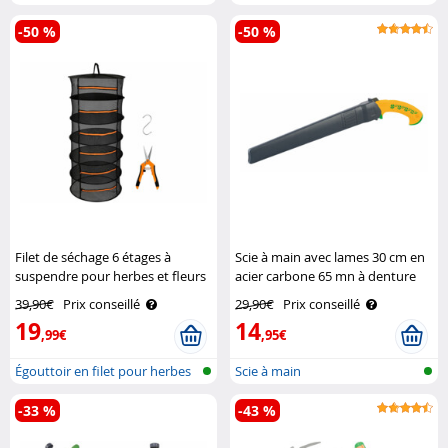
-50 %
-50 %
Filet de séchage 6 étages à
Scie à main avec lames 30 cm en
suspendre pour herbes et fleurs
acier carbone 65 mn à denture
Royal Gardineer
large Royal Gardineer
39,90€
Prix conseillé
29,90€
Prix conseillé
19
14
,99€
,95€
Égouttoir en filet pour herbes
Scie à main
arom..
-33 %
-43 %