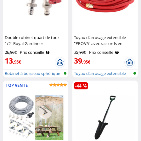
Double robinet quart de tour
Tuyau d'arrosage extensible
1/2" Royal Gardineer
"PRO.V5" avec raccords en
aluminium - 10 à 30 m Royal
26,90€
Prix conseillé
79,90€
Prix conseillé
Gardineer
13
39
,95€
,95€
Robinet à boisseau sphérique
Tuyau d'arrosage extensible
double
TOP VENTE
-44 %