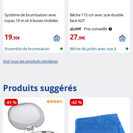
Système de brumisation avec
Bêche 115 cm avec scie double
tuyau 10 m et 6 buses mobiles
face AGT
en métal Royal Gardineer
49,90€
Prix conseillé
19
27
,95€
,99€
Ensemble de brumisation
Bêche de jardin avec scie à
racines..
Voir tous les produits similaires
Produits suggérés
-41 %
-42 %