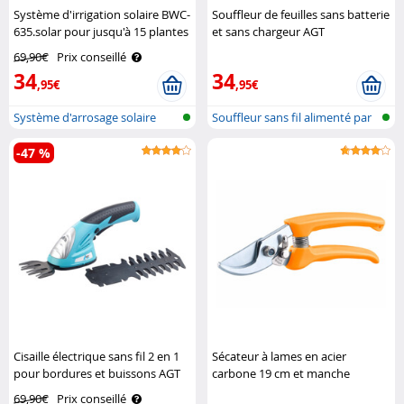
Système d'irrigation solaire BWC-
Souffleur de feuilles sans batterie
635.solar pour jusqu'à 15 plantes
et sans chargeur AGT
Royal Gardineer
69,90€
Prix conseillé
34
34
,95€
,95€
Système d'arrosage solaire
Souffleur sans fil alimenté par
pour pla..
bat..
-47 %
Cisaille électrique sans fil 2 en 1
Sécateur à lames en acier
pour bordures et buissons AGT
carbone 19 cm et manche
ergonomique Royal Gardineer
69,90€
Prix conseillé