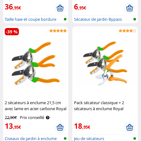
36
6
,95€
,95€
Taille haie et coupe bordure
Sécateur de jardin Bypass
sans f..
-39 %
2 sécateurs à enclume 21,5 cm
Pack sécateur classique + 2
avec lame en acier carbone Royal
sécateurs à enclume Royal
Gardineer
Gardineer
22,90€
Prix conseillé
13
18
,95€
,95€
Ciseaux de jardin à enclume
Jeu de sécateurs