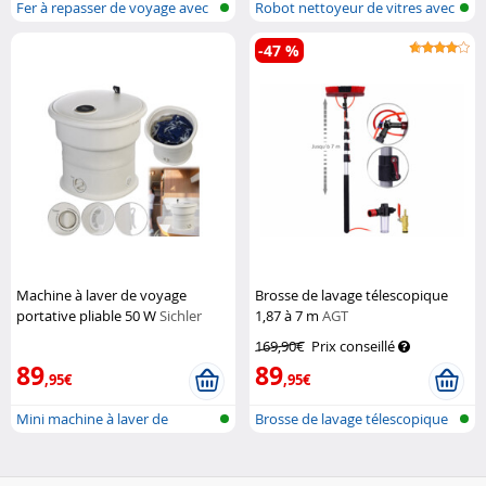
Fer à repasser de voyage avec
Robot nettoyeur de vitres avec
bross...
fonc...
-47 %
Machine à laver de voyage
Brosse de lavage télescopique
portative pliable 50 W
Sichler
1,87 à 7 m
AGT
Haushaltsgeräte
169,90€
Prix conseillé
89
89
,95€
,95€
Mini machine à laver de
Brosse de lavage télescopique
voyage plia...
avec...