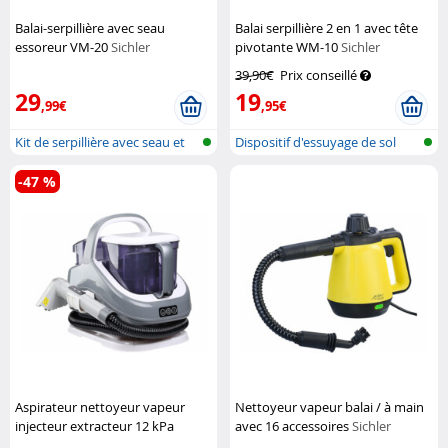
Balai-serpillière avec seau
Balai serpillière 2 en 1 avec tête
essoreur VM-20
Sichler
pivotante WM-10
Sichler
Haushaltsgeräte
Haushaltsgeräte
39,90€
Prix conseillé
29
19
,99€
,95€
Kit de serpillière avec seau et
Dispositif d'essuyage de sol
sys...
pour l...
-47 %
Aspirateur nettoyeur vapeur
Nettoyeur vapeur balai / à main
injecteur extracteur 12 kPa
avec 16 accessoires
Sichler
Sichler Haushaltsgeräte
Haushaltsgeräte