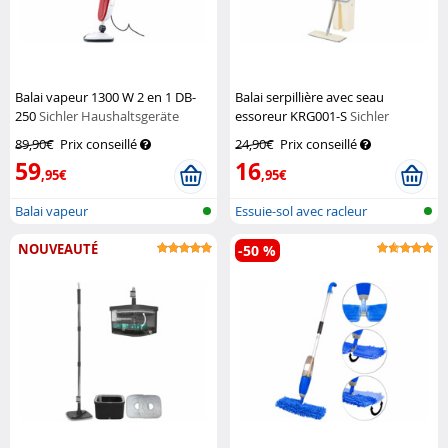
Balai vapeur 1300 W 2 en 1 DB-
Balai serpillière avec seau
250
Sichler Haushaltsgeräte
essoreur KRG001-S
Sichler
Haushaltsgeräte
89,90€
Prix conseillé
24,90€
Prix conseillé
59
16
,95€
,95€
Balai vapeur
Essuie-sol avec racleur
NOUVEAUTÉ
-50 %