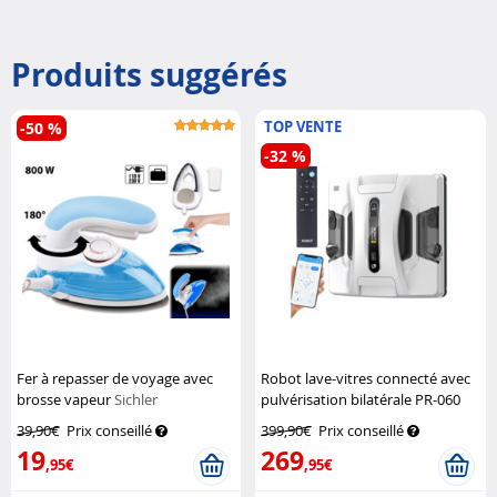
Produits suggérés
TOP VENTE
-50 %
-32 %
Fer à repasser de voyage avec
Robot lave-vitres connecté avec
brosse vapeur
Sichler
pulvérisation bilatérale PR-060
Haushaltsgeräte
Sichler Exclusive
39,90€
Prix conseillé
399,90€
Prix conseillé
19
269
,95€
,95€