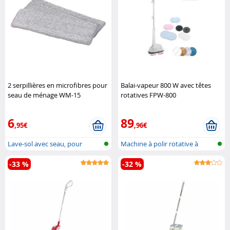
2 serpillières en microfibres pour
Balai-vapeur 800 W avec têtes
seau de ménage WM-15
rotatives FPW-800
AtomiClean
(Reconditionné)
Sichler
Haushaltsgeräte
6
89
,95€
,96€
Lave-sol avec seau, pour
Machine à polir rotative à
essuyage h...
vapeur
-33 %
-32 %