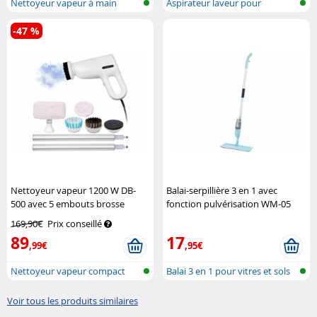
Nettoyeur vapeur à main
Aspirateur laveur pour
surfaces tex...
-47 %
Nettoyeur vapeur 1200 W DB-
Balai-serpillière 3 en 1 avec
500 avec 5 embouts brosse
fonction pulvérisation WM-05
Sichler Haushaltsgeräte
Sichler Haushaltsgeräte
169,90€
Prix conseillé
89
17
,99€
,95€
Nettoyeur vapeur compact
Balai 3 en 1 pour vitres et sols
avec bross...
Voir tous les produits similaires