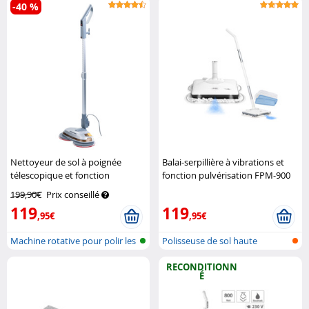
-40 %
Nettoyeur de sol à poignée
Balai-serpillière à vibrations et
télescopique et fonction
fonction pulvérisation FPM-900
pulvérisation FPM-700
Sichler
Sichler Haushaltsgeräte
199,90€
Prix conseillé
Haushaltsgeräte
119
119
,95€
,95€
Machine rotative pour polir les
Polisseuse de sol haute
sol...
fréquence a...
RECONDITIONN
É