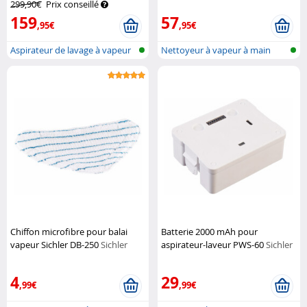
299,90€
Prix conseillé
159
57
,95€
,95€
Aspirateur de lavage à vapeur
Nettoyeur à vapeur à main
pour...
avec tube...
Chiffon microfibre pour balai
Batterie 2000 mAh pour
vapeur Sichler DB-250
Sichler
aspirateur-laveur PWS-60
Sichler
Haushaltsgeräte
Haushaltsgeräte
4
29
,99€
,99€