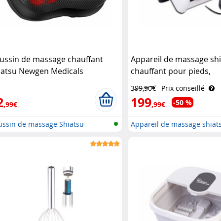
ussin de massage chauffant
Appareil de massage sh
iatsu Newgen Medicals
chauffant pour pieds,
télécommandé Newgen 
399,90€
Prix conseillé
2
199
-50 %
,99€
,99€
ussin de massage Shiatsu
Appareil de massage shiat
mol..