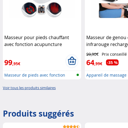
Masseur pour pieds chauffant
Masseur de genou 
avec fonction acupuncture
infrarouge rechar
Newgen Medicals
Medicals
99,90€
Prix conseillé
99
64
-35 %
,95€
,99€
Masseur de pieds avec fonction
Appareil de massage 
chau..
ba..
Voir tous les produits similaires
Produits suggérés