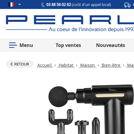
03 88 58 02 02
(coût d'un appel local)
Menu
Top ventes
Nouveautés
RETOUR
Accueil
Habitat
Maison
Bien-être
Mas