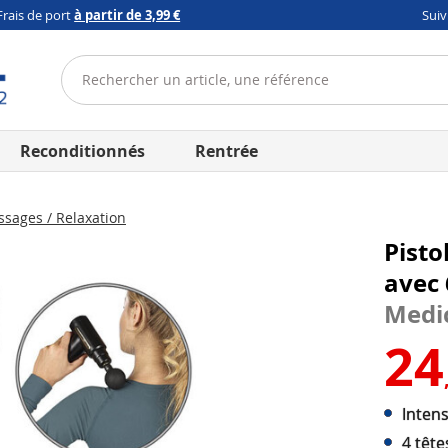
Frais de port
à partir de 3,99 €
Sui
Reconditionnés
Rentrée
sages / Relaxation
Pisto
avec 
Medi
24
Intens
4 têt