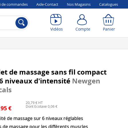
vi de commandes
Aide-Contact
Nos Magasins
Catalogues
Compte
Panier
Vidéos
Compte
Panier
let de massage sans fil compact
6 niveaux d'intensité
Newgen
cals
20,79 € HT
Dont Ecotaxe 0,06 €
,95 €
ité de massage sur 6 niveaux réglables
es de massage pour les différents muscles