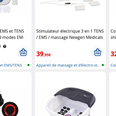
 EMS et TENS
Stimulateur électrique 3 en 1 TENS
Co
 9 modes EM-
/ EMS / massage Newgen Medicals
sh
ls
é
39
3
,95€
ion EMS/TENS
Appareil de massage et d'électro-st..
Co