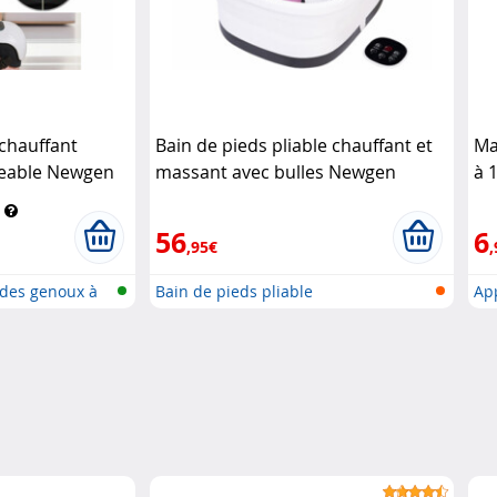
chauffant
Bain de pieds pliable chauffant et
Ma
geable Newgen
massant avec bulles Newgen
à 
Medicals
56
6
,95€
,
des genoux à
Bain de pieds pliable
Ap
tê..