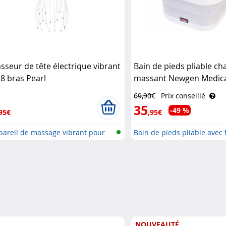
sseur de tête électrique vibrant
Bain de pieds pliable ch
18 bras Pearl
massant Newgen Medica
69,90€
Prix conseillé
35
-49 %
95€
,95€
pareil de massage vibrant pour
Bain de pieds pliable avec 
NOUVEAUTÉ