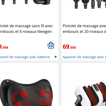
stolet de massage sans fil avec
Pistolet de massage ave
embouts et 6 niveaux Newgen
embouts et 20 niveaux d
dicals
Newgen Medicals
9
69
,95€
,95€
areil de massage avec batterie
Appareil de massage avec 