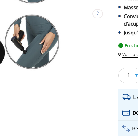
Masse
Convi
d'acu
Jusqu
En st
Voir la
1
L
Dé
Bé