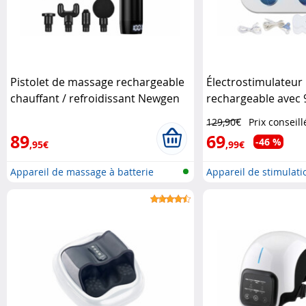
Pistolet de massage rechargeable
Électrostimulateur
chauffant / refroidissant Newgen
rechargeable avec
Medicals
285 Newgen Medica
129,90€
Prix conseill
89
69
-46 %
,95€
,99€
Appareil de massage à batterie
Appareil de stimulat
avec..
po..