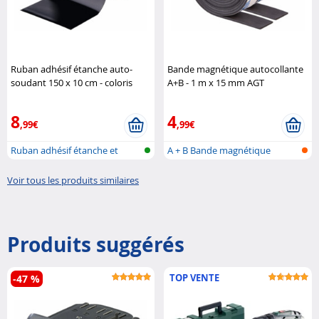
Ruban adhésif étanche auto-
Bande magnétique autocollante
soudant 150 x 10 cm - coloris
A+B - 1 m x 15 mm AGT
noir AGT
8
4
,99€
,99€
Ruban adhésif étanche et
A + B Bande magnétique
auto-souda..
adhésive (ba..
Voir tous les produits similaires
Produits suggérés
TOP VENTE
-47 %