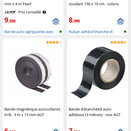
mm x 4 m Pearl
soudant 150 x 10 cm - coloris
transparent AGT
19,90€
Prix conseillé
9
8
,95€
,99€
Bande auto-agrippante avec
Ruban adhésif étanche et
boucles/..
auto-souda..
Bande magnétique autocollante
Bande d'étanchéité auto-
A+B - 3 m x 15 mm AGT
adhésive (3 mètres) - noir AGT
6
7