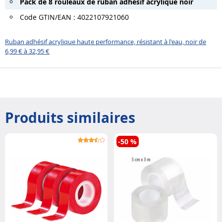
Pack de 8 rouleaux de ruban adhésif acrylique noir
Code GTIN/EAN : 4022107921060
Ruban adhésif acrylique haute performance, résistant à l'eau, noir de
6,99 € à 32,95 €
Produits similaires
-50 %