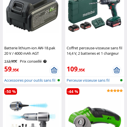
Batterie lithium-ion AW-18.pak
Coffret perceuse-visseuse sans fil
20 V / 4000 mAh AGT
14,4 V, 2 batteries et 1 chargeur
Professional
Metabo
112,90€
Prix conseillé
59
109
,95€
,95€
Accessoires pour outils sans fil
Perceuse visseuse sans fil
-50 %
-44 %