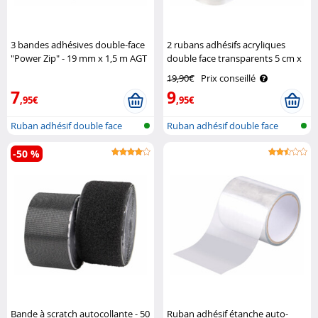
3 bandes adhésives double-face
2 rubans adhésifs acryliques
"Power Zip" - 19 mm x 1,5 m AGT
double face transparents 5 cm x
3 m AGT
19,90€
Prix conseillé
7
9
,95€
,95€
Ruban adhésif double face
Ruban adhésif double face
nano, réu..
-50 %
Bande à scratch autocollante - 50
Ruban adhésif étanche auto-