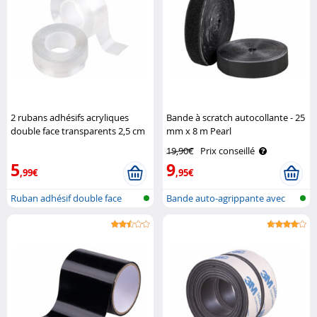
2 rubans adhésifs acryliques
Bande à scratch autocollante - 25
double face transparents 2,5 cm
mm x 8 m Pearl
x 3 m AGT
19,90€
Prix conseillé
5
9
,99€
,95€
Ruban adhésif double face
Bande auto-agrippante avec
nano, réu..
boucles/..