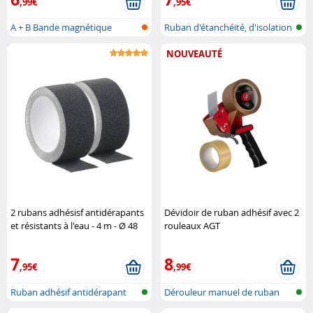
,99€
,95€
A + B Bande magnétique
Ruban d'étanchéité, d'isolation
adhésive (ba..
et ..
NOUVEAUTÉ
2 rubans adhésisf antidérapants
Dévidoir de ruban adhésif avec 2
et résistants à l'eau - 4 m - Ø 48
rouleaux AGT
mm - Noir AGT
7
8
,95€
,99€
Ruban adhésif antidérapant
Dérouleur manuel de ruban
adhésif