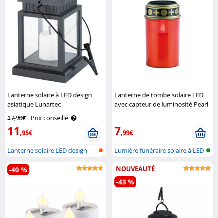
Lanterne solaire à LED design
Lanterne de tombe solaire LED
asiatique Lunartec
avec capteur de luminosité Pearl
17,90€
Prix conseillé
11
7
,95€
,99€
Lanterne solaire LED design
Lumière funéraire solaire à LED
asiatiq..
NOUVEAUTÉ
-40 %
-43 %