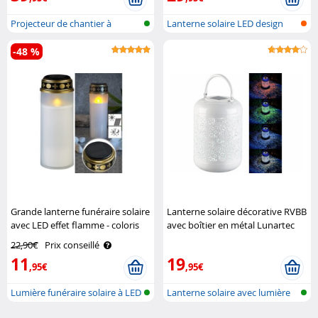
Projecteur de chantier à
Lanterne solaire LED design
batterie a..
asiatiq..
-48 %
Grande lanterne funéraire solaire
Lanterne solaire décorative RVBB
avec LED effet flamme - coloris
avec boîtier en métal Lunartec
blanc Pearl
22,90€
Prix conseillé
11
19
,95€
,95€
Lumière funéraire solaire à LED
Lanterne solaire avec lumière
en RJ..