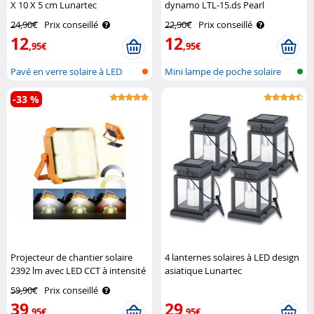
X 10 X 5 cm Lunartec
dynamo LTL-15.ds Pearl
24,90€
Prix conseillé
22,90€
Prix conseillé
12
12
,95€
,95€
Pavé en verre solaire à LED
Mini lampe de poche solaire
dynamo ..
-33 %
Projecteur de chantier solaire
4 lanternes solaires à LED design
2392 lm avec LED CCT à intensité
asiatique Lunartec
variable Luminea
59,90€
Prix conseillé
39
29
,95€
,95€