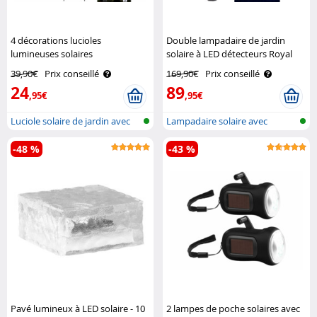
4 décorations lucioles
Double lampadaire de jardin
lumineuses solaires
solaire à LED détecteurs Royal
télécommandées pour jardin
Gardineer
39,90€
Prix conseillé
169,90€
Prix conseillé
Lunartec
24
89
,95€
,95€
Luciole solaire de jardin avec
Lampadaire solaire avec
télé..
détecteur d..
-48 %
-43 %
Pavé lumineux à LED solaire - 10
2 lampes de poche solaires avec