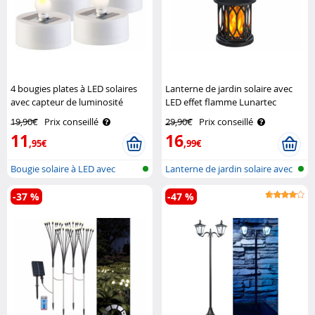
4 bougies plates à LED solaires
Lanterne de jardin solaire avec
avec capteur de luminosité
LED effet flamme Lunartec
Lunartec
19,90€
Prix conseillé
29,90€
Prix conseillé
11
16
,95€
,99€
Bougie solaire à LED avec
Lanterne de jardin solaire avec
capteur d..
LED..
-37 %
-47 %