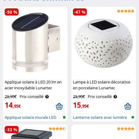
-50 %
-47 %
Applique solaire à LED 20 lm en
Lampe à LED solaire décorative
acier inoxydable Lunartec
en porcelaine Lunartec
29,90€
Prix conseillé
29,90€
Prix conseillé
14
15
,95€
,95€
Applique solaire murale LED
Lanterne solaire avec lumière
pour l'..
en RJ..
-33 %