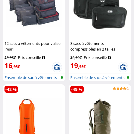
12 sacs à vêtements pour valise
3 sacs à vêtements
Pearl
compressibles en 2 tailles
Semptec
19,98€
Prix conseillé
36,90€
Prix conseillé
16
19
,95€
,95€
Ensemble de sac à vêtements
Ensemble de sacs à vêtements
compré...
-42 %
-49 %