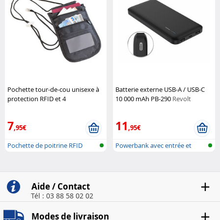
Pochette tour-de-cou unisexe à
Batterie externe USB-A / USB-C
protection RFID et 4
10 000 mAh PB-290
Revolt
compartiments - Noir
XCase
7
11
,95€
,95€
Pochette de poitrine RFID
Powerbank avec entrée et
sortie USB...
Aide / Contact
Tél : 03 88 58 02 02
Modes de livraison