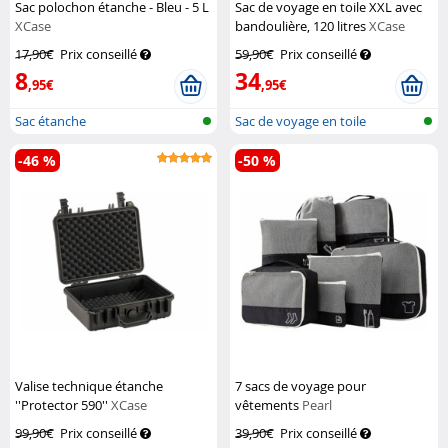
Sac polochon étanche - Bleu - 5 L
Sac de voyage en toile XXL avec
XCase
bandoulière, 120 litres
XCase
17,90€
Prix conseillé
59,90€
Prix conseillé
8
34
,95€
,95€
Sac étanche
Sac de voyage en toile
-46 %
-50 %
Valise technique étanche
7 sacs de voyage pour
''Protector 590''
XCase
vêtements
Pearl
99,90€
Prix conseillé
39,90€
Prix conseillé