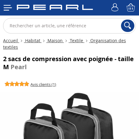
Accueil
Habitat
Maison
Textile
Organisation des
textiles
2 sacs de compression avec poignée - taille
M
Pearl
Avis clients (1)