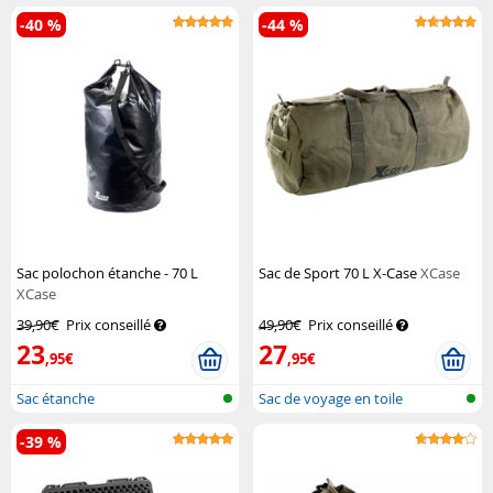
compré...
-40 %
-44 %
Sac polochon étanche - 70 L
Sac de Sport 70 L X-Case
XCase
XCase
39,90€
Prix conseillé
49,90€
Prix conseillé
23
27
,95€
,95€
Sac étanche
Sac de voyage en toile
-39 %