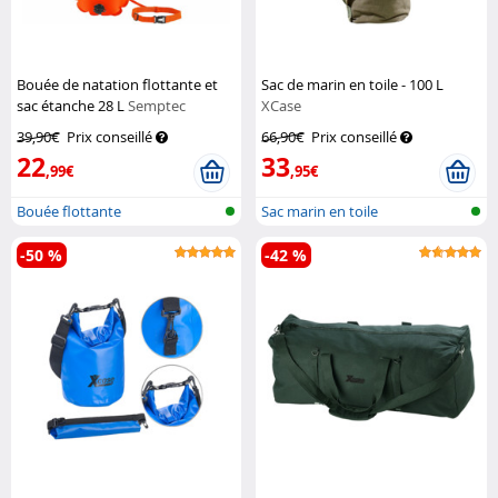
Bouée de natation flottante et
Sac de marin en toile - 100 L
sac étanche 28 L
Semptec
XCase
39,90€
Prix conseillé
66,90€
Prix conseillé
22
33
,99€
,95€
Bouée flottante
Sac marin en toile
-50 %
-42 %