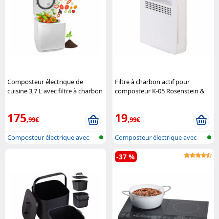
Composteur électrique de
Filtre à charbon actif pour
cuisine 3,7 L avec filtre à charbon
composteur K-05 Rosenstein &
actif K-05 (Reconditionné)
Söhne
Rosenstein & Söhne
175
19
,99€
,99€
Composteur électrique avec
Composteur électrique avec
auto-net..
auto-net..
-37 %