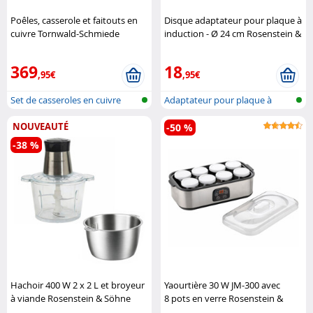
Poêles, casserole et faitouts en
Disque adaptateur pour plaque à
cuivre Tornwald-Schmiede
induction - Ø 24 cm Rosenstein &
Söhne
369
18
,95€
,95€
Set de casseroles en cuivre
Adaptateur pour plaque à
induction
NOUVEAUTÉ
-50 %
-38 %
Hachoir 400 W 2 x 2 L et broyeur
Yaourtière 30 W JM-300 avec
à viande Rosenstein & Söhne
8 pots en verre Rosenstein &
Söhne