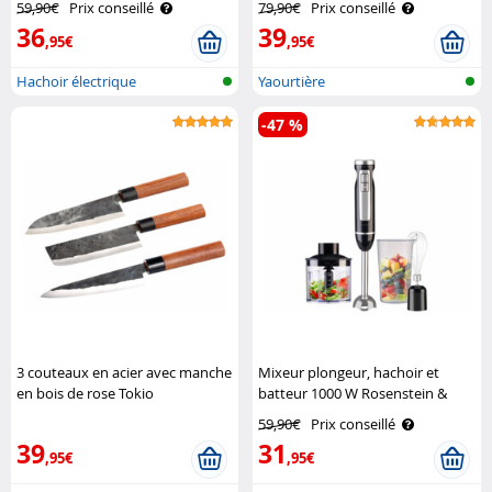
59,90€
Prix conseillé
79,90€
Prix conseillé
36
39
,95€
,95€
Hachoir électrique
Yaourtière
-47 %
3 couteaux en acier avec manche
Mixeur plongeur, hachoir et
en bois de rose Tokio
batteur 1000 W Rosenstein &
Kitchenware
Söhne
59,90€
Prix conseillé
39
31
,95€
,95€