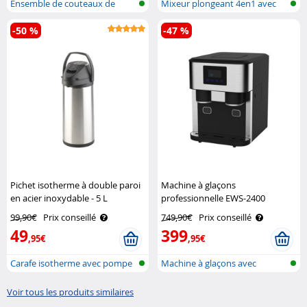
Ensemble de couteaux de
Mixeur plongeant 4en1 avec
cuisine fai..
accessoi..
-50 %
-47 %
Pichet isotherme à double paroi
Machine à glaçons
en acier inoxydable - 5 L
professionnelle EWS-2400
Rosenstein & Söhne
Rosenstein & Söhne
99,90€
Prix conseillé
749,90€
Prix conseillé
49
399
,95€
,95€
Carafe isotherme avec pompe
Machine à glaçons avec
broyeur à gl..
Voir tous les produits similaires