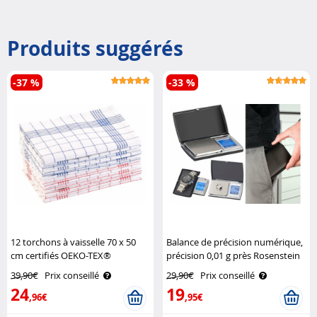
Produits suggérés
-37 %
-33 %
12 torchons à vaisselle 70 x 50
Balance de précision numérique,
cm certifiés OEKO-TEX®
précision 0,01 g près Rosenstein
Standard 100 Rosenstein &
& Söhne
39,90€
Prix conseillé
29,90€
Prix conseillé
Söhne
24
19
,96€
,95€