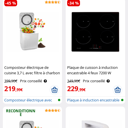
-45 %
-34 %
Composteur électrique de
Plaque de cuisson à induction
cuisine 3,7 L avec filtre à charbon
encastrable 4 feux 7200 W
actif K-05 Rosenstein & Söhne
Rosenstein & Söhne
399,90€
Prix conseillé
349,90€
Prix conseillé
219
229
,99€
,99€
Composteur électrique avec
Plaque à induction encastrable
auto-net..
4 zo..
RECONDITIONN
É