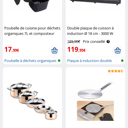
Poubelle de cuisine pour déchets
Double plaque de cuisson à
organiques 7L et composteur
induction Ø 18 cm - 3000 W
Rosenstein & Söhne
Rosenstein & Söhne
189,90€
Prix conseillé
17
119
,99€
,95€
Poubelle à déchets organiques
Plaque à induction double
et se..
mobile en..