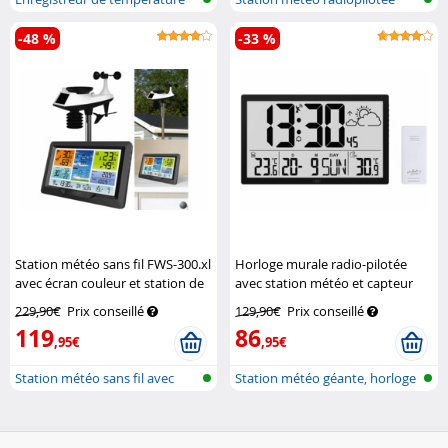
et d'hy...
avec cap...
-48 %
-33 %
Station météo sans fil FWS-300.xl
Horloge murale radio-pilotée
avec écran couleur et station de
avec station météo et capteur
mesure extérieure
Infactory
extérieur
Infactory
229,90€
Prix conseillé
129,90€
Prix conseillé
119
86
,95€
,95€
Station météo sans fil avec
Station météo géante, horloge
pluviom...
radio...