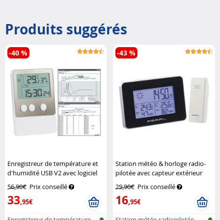
Produits suggérés
-40 %
-43 %
Enregistreur de température et
Station météo & horloge radio-
d'humidité USB V2 avec logiciel
pilotée avec capteur extérieur
PC
Infactory
sans fil
Pearl
56,90€
Prix conseillé
29,90€
Prix conseillé
33
16
,95€
,95€
Enregistreur de température
Station météo radiopilotée