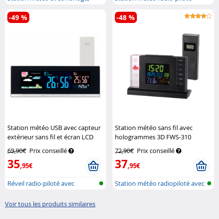
réveil,...
avec cap...
-49 %
-48 %
Station météo USB avec capteur
Station météo sans fil avec
extérieur sans fil et écran LCD
hologrammes 3D FWS-310
couleur
Infactory
Infactory
69,90€
Prix conseillé
72,90€
Prix conseillé
35
37
,95€
,95€
Réveil radio-piloté avec
Station météo radiopiloté avec
thermomètr...
holo...
Voir tous les produits similaires