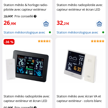
Station météo & horloge radio-
Station météo radiopilotée avec
pilotée avec capteur extérieur
capteur extérieur et écran LED
FWS-260 - Blanc
Infactory
couleur (Reconditionné)
39,90€
Prix conseillé
Infactory
26
32
,95€
,21€
Station météorologique avec
Station météorologique avec
écran c...
écran c...
-36 %
Station météo radiopilotée avec
Station météo avec écran VA et
capteur extérieur et écran LED
capteur extérieur - coloris blanc
couleur
Infactory
Infactory
66,90€
Prix conseillé