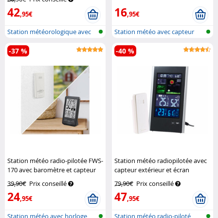
42
16
,95€
,95€
Station météorologique avec
Station météo avec capteur
écran c...
extérieu...
-37 %
-40 %
Station météo radio-pilotée FWS-
Station météo radiopilotée avec
170 avec baromètre et capteur
capteur extérieur et écran
extérieur
Infactory
couleur - Portrait
Infactory
39,90€
Prix conseillé
79,90€
Prix conseillé
24
47
,95€
,95€
Station météo avec horloge,
Station météo radio-piloté