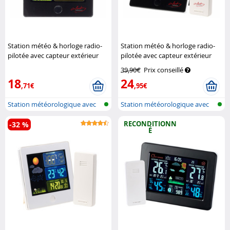
Station météo & horloge radio-
Station météo & horloge radio-
pilotée avec capteur extérieur
pilotée avec capteur extérieur
FWS-260 - Noir (Reconditionné)
FWS-260 - Noir
Infactory
39,90€
Prix conseillé
Infactory
18
24
,71€
,95€
Station météorologique avec
Station météorologique avec
écran c...
écran c...
RECONDITIONN
-32 %
É