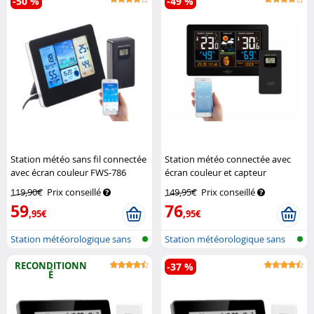
-50 %
-49 %
Station météo sans fil connectée
Station météo connectée avec
avec écran couleur FWS-786
écran couleur et capteur
Infactory
extérieur FWS-810
Infactory
119,90€
Prix conseillé
149,95€
Prix conseillé
59
76
,95€
,95€
Station météorologique sans
Station météorologique sans
fil ave...
fil rés...
RECONDITIONN
-37 %
É