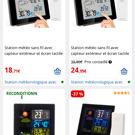
Station météo sans fil avec
Station météo sans fil avec
capteur extérieur et écran tactile
capteur extérieur et écran tactile
couleur FWS-265
Infactory
couleur FWS-265
Infactory
39,90€
Prix conseillé
18
24
,71€
,95€
Station météorologique avec
Station météorologique avec
écran c...
écran c...
RECONDITIONN
-37 %
É