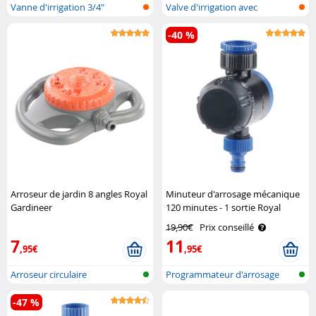
Vanne d'irrigation 3/4"
Valve d'irrigation avec
compatible ..
passerelle ..
-40 %
Arroseur de jardin 8 angles Royal
Minuteur d'arrosage mécanique
Gardineer
120 minutes - 1 sortie Royal
Gardineer
19,90€
Prix conseillé
7
11
,95€
,95€
Arroseur circulaire
Programmateur d'arrosage
mécanique
-47 %