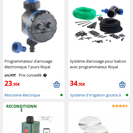
Programmateur d'arrosage
Système d’arrosage pour balcon
électronique 7 jours Royal
avec programmateur Royal
Gardineer
Gardineer
44,90€
Prix conseillé
23
34
,95€
,95€
Minuterie électrique
Système d'irrigation goutte à
d'irrigation
goutt..
RECONDITIONN
É