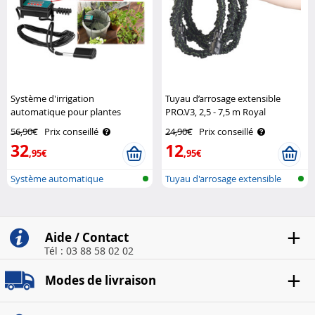
Système d'irrigation
Tuyau d’arrosage extensible
automatique pour plantes
PRO.V3, 2,5 - 7,5 m Royal
d'intérieur Royal Gardineer
Gardineer
56,90€
Prix conseillé
24,90€
Prix conseillé
32
12
,95€
,95€
Système automatique
Tuyau d'arrosage extensible
d'arrosage des ..
Aide / Contact
Tél : 03 88 58 02 02
Modes de livraison