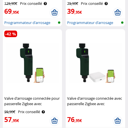
vanne Royal Gardineer
Royal Gardineer
129,90€
Prix conseillé
79,90€
Prix conseillé
69
39
,95€
,95€
Programmateur d'arrosage
Programmateur d'arrosage
avec bluet..
avec conne..
-42 %
Valve d'arrosage connectée pour
Valve d'arrosage connectée avec
passerelle Zigbee avec
passerelle Zigbee avec
commandes vocales Royal
commandes vocales Royal
99,90€
Prix conseillé
Gardineer
Gardineer
57
76
,95€
,95€