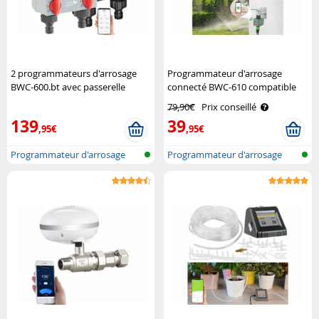
2 programmateurs d'arrosage
Programmateur d'arrosage
BWC-600.bt avec passerelle
connecté BWC-610 compatible
réseau et sélecteur Royal
commandes vocales Royal
79,90€
Prix conseillé
Gardineer
Gardineer
139
39
,95€
,95€
Programmateur d'arrosage
Programmateur d'arrosage
réseau san..
réseau san..