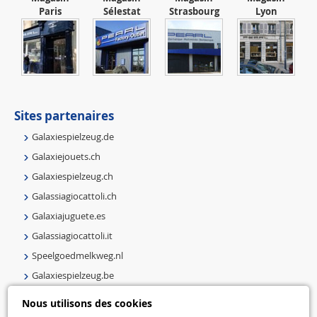
Paris
Sélestat
Strasbourg
Lyon
Sites partenaires
Galaxiespielzeug.de
Galaxiejouets.ch
Galaxiespielzeug.ch
Galassiagiocattoli.ch
Galaxiajuguete.es
Galassiagiocattoli.it
Speelgoedmelkweg.nl
Galaxiespielzeug.be
Speelgoedmelkweg.be
Nous utilisons des cookies
Macway.com