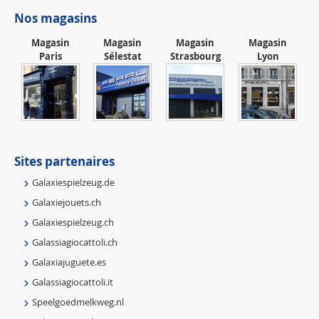
Nos magasins
Magasin
Magasin
Magasin
Magasin
Paris
Sélestat
Strasbourg
Lyon
Sites partenaires
Galaxiespielzeug.de
Galaxiejouets.ch
Galaxiespielzeug.ch
Galassiagiocattoli.ch
Galaxiajuguete.es
Galassiagiocattoli.it
Speelgoedmelkweg.nl