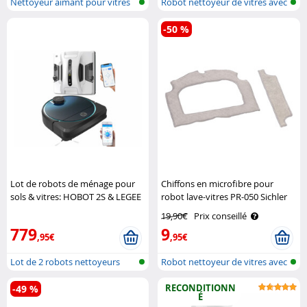
Nettoyeur aimant pour vitres
Robot nettoyeur de vitres avec
blue..
-50 %
Lot de robots de ménage pour
Chiffons en microfibre pour
sols & vitres: HOBOT 2S & LEGEE
robot lave-vitres PR-050 Sichler
7 Sichler Exclusive
Haushaltsgeräte
19,90€
Prix conseillé
779
9
,95€
,95€
Lot de 2 robots nettoyeurs
Robot nettoyeur de vitres avec
professi..
nett..
RECONDITIONN
-49 %
É