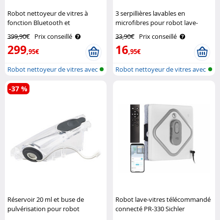
Robot nettoyeur de vitres à
3 serpillières lavables en
fonction Bluetooth et
microfibres pour robot lave-
pulvérisation PR-200 Sichler
vitres PR-060 Sichler Exclusive
399,90€
Prix conseillé
33,90€
Prix conseillé
Haushaltsgeräte
299
16
,95€
,95€
Robot nettoyeur de vitres avec
Robot nettoyeur de vitres avec
fonc..
fonc..
-37 %
Réservoir 20 ml et buse de
Robot lave-vitres télécommandé
pulvérisation pour robot
connecté PR-330 Sichler
nettoyeur PR-200 Sichler
Haushaltsgeräte