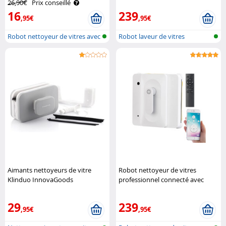
26,90€
Prix conseillé
Haushaltsgeräte
16
239
,95€
,95€
Robot nettoyeur de vitres avec
Robot laveur de vitres
fonc..
professionne..
Aimants nettoyeurs de vitre
Robot nettoyeur de vitres
Klinduo InnovaGoods
professionnel connecté avec
fonction bluetooth PR-040
Sichler Haushaltsgeräte
29
239
,95€
,95€