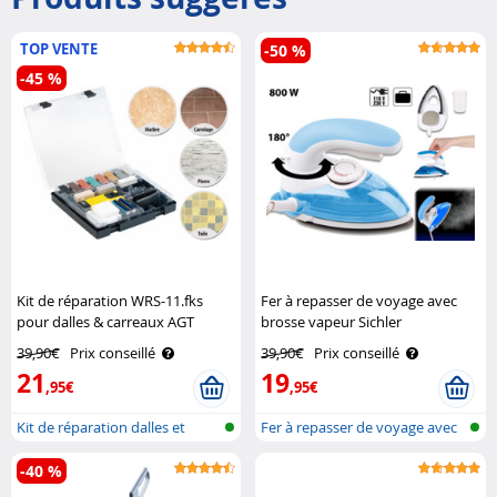
TOP VENTE
-50 %
-45 %
Kit de réparation WRS-11.fks
Fer à repasser de voyage avec
pour dalles & carreaux AGT
brosse vapeur Sichler
Haushaltsgeräte
39,90€
Prix conseillé
39,90€
Prix conseillé
21
19
,95€
,95€
Kit de réparation dalles et
Fer à repasser de voyage avec
carreau..
bross..
-40 %