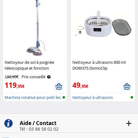
Nettoyeur de sol à poignée
Nettoyeur à ultrasons 600 ml
télescopique et fonction
DOM375 DomoClip
pulvérisation FPM-700 Sichler
199,90€
Prix conseillé
Haushaltsgeräte
119
49
,95€
,95€
Machine rotative pour polir les
Nettoyeur à ultrasons
sol..
Aide / Contact
Tél : 03 88 58 02 02