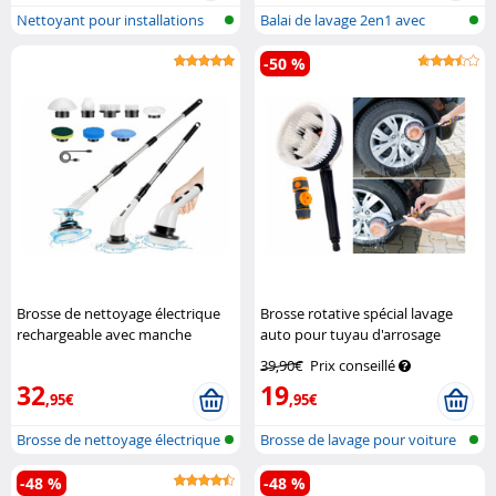
Nettoyant pour installations
Balai de lavage 2en1 avec
solair...
raccord d...
-50 %
Brosse de nettoyage électrique
Brosse rotative spécial lavage
rechargeable avec manche
auto pour tuyau d'arrosage
télescopique amovible
Sichler
Royal Gardineer
39,90€
Prix conseillé
Haushaltsgeräte
32
19
,95€
,95€
Brosse de nettoyage électrique
Brosse de lavage pour voiture
rech...
avec...
-48 %
-48 %