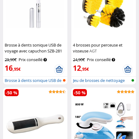
Brosse à dents sonique USB de
4 brosses pour perceuse et
voyage avec capuchon SZB-281
visseuse
AGT
Newgen Medicals
29,90€
Prix conseillé
24,90€
Prix conseillé
16
12
,95€
,95€
Brosse à dents sonique USB de
Jeu de brosses de nettoyage
voyag...
avec ra...
-50 %
-50 %