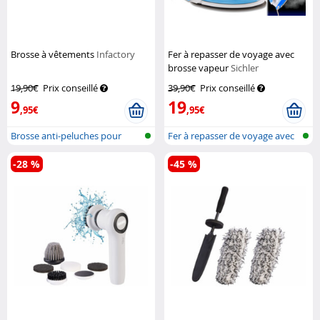
Brosse à vêtements
Infactory
Fer à repasser de voyage avec
brosse vapeur
Sichler
Haushaltsgeräte
19,90€
Prix conseillé
39,90€
Prix conseillé
9
19
,95€
,95€
Brosse anti-peluches pour
Fer à repasser de voyage avec
vêtements
bross...
-28 %
-45 %