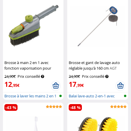
Brosse à main 2 en 1 avec
Brosse et gant de lavage auto
fonction vaporisation pour
réglable jusqu'à 160 cm
AGT
tuyau d'arrosage
Royal
24,90€
Prix conseillé
34,90€
Prix conseillé
Gardineer
12
17
,95€
,99€
Brosse à laver les mains 2 en 1
Balai lave-auto 2-en-1 avec
ave...
manche...
-43 %
-48 %