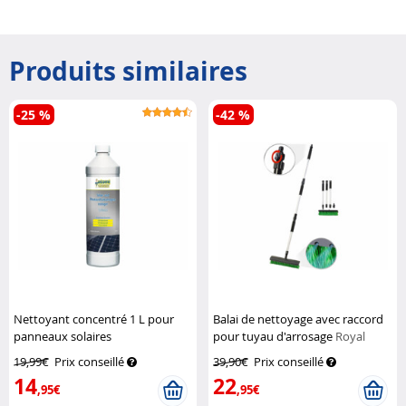
Produits similaires
-25 %
-42 %
Nettoyant concentré 1 L pour
Balai de nettoyage avec raccord
panneaux solaires
pour tuyau d'arrosage
Royal
photovoltaïques
AtomiClean
Gardineer
19,99€
Prix conseillé
39,90€
Prix conseillé
14
22
,95€
,95€