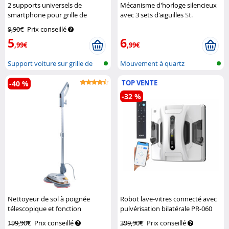
2 supports universels de
Mécanisme d'horloge silencieux
smartphone pour grille de
avec 3 sets d'aiguilles
St.
ventilation
Pearl
Leonhard
9,90€
Prix conseillé
5
6
,99€
,99€
Support voiture sur grille de
Mouvement à quartz
venti...
silencieux
TOP VENTE
-40 %
-32 %
Nettoyeur de sol à poignée
Robot lave-vitres connecté avec
télescopique et fonction
pulvérisation bilatérale PR-060
pulvérisation FPM-700
Sichler
Sichler Exclusive
199,90€
Prix conseillé
399,90€
Prix conseillé
Haushaltsgeräte