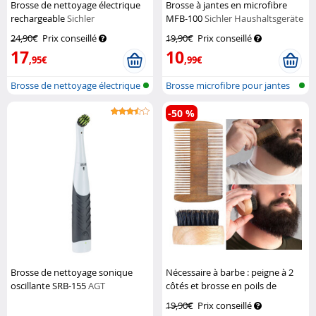
Brosse de nettoyage électrique
Brosse à jantes en microfibre
rechargeable
Sichler
MFB-100
Sichler Haushaltsgeräte
Haushaltsgeräte
24,90€
Prix conseillé
19,90€
Prix conseillé
17
10
,95€
,99€
Brosse de nettoyage électrique
Brosse microfibre pour jantes
à ma...
-50 %
Brosse de nettoyage sonique
Nécessaire à barbe : peigne à 2
oscillante SRB-155
AGT
côtés et brosse en poils de
sanglier
Sichler Men's Care
19,90€
Prix conseillé