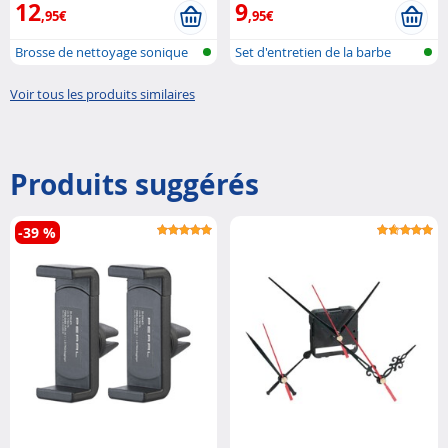
12
9
,95€
,95€
Brosse de nettoyage sonique
Set d'entretien de la barbe
oscilla...
avec pe...
Voir tous les produits similaires
Produits suggérés
-39 %