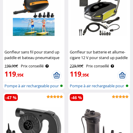
Gonfleur sans fil pour stand up
Gonfleur sur batterie et allume-
paddle et bateau pneumatique
cigare 12 V pour stand up paddle
AGT
AGT
199,90€
Prix conseillé
229,90€
Prix conseillé
119
119
,95€
,95€
Pompe à air rechargeable pour
Pompe à air rechargeable pour
planc..
les p..
-47 %
-46 %