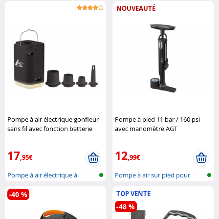
OLED, b..
NOUVEAUTÉ
Pompe à air électrique gonfleur
Pompe à pied 11 bar / 160 psi
sans fil avec fonction batterie
avec manomètre AGT
d'appoint AGT
17
12
,95€
,99€
Pompe à air électrique à
Pompe à air sur pied pour
batterie a..
valves co..
TOP VENTE
-40 %
-48 %