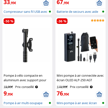
33
67
,95€
,95€
Compresseur sans fil USB avec
Batterie de secours avec aide
batte..
au dé..
-50 %
-36 %
Pompe à vélo compacte en
Mini pompe à air connectée avec
aluminium avec support pour
écran OLED ALP-250 AGT
cadre AGT
19,90€
Prix conseillé
119,90€
Prix conseillé
9
76
,95€
,95€
Pompe à air multi-soupape
Mini-pompe à air avec écran