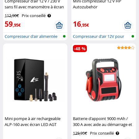
Compresseur d'air 12 V / 230 V
Mini compresseur 12 V HP
sans fil avec manomètre à écran
Autozubehör
LCD ALP-120 AGT
112,90€
Prix conseillé
59
16
,95€
,95€
Compresseur d'air alimentée
Compresseur d'air 12V pour
par bat..
véhicule
-48 %
Mini pompe à air rechargeable
Batterie d'appoint 9000 mAh /
ALP-160 avec écran LED AGT
300 A avec aide au démarrage et
compresseur d'air Revolt
129,95€
Prix conseillé