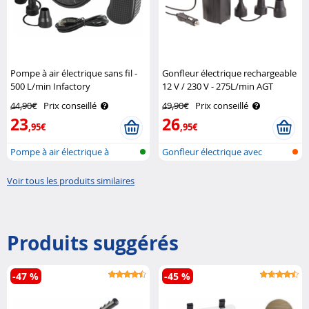
Pompe à air électrique sans fil -
Gonfleur électrique rechargeable
500 L/min Infactory
12 V / 230 V - 275L/min AGT
44,90€
Prix conseillé
49,90€
Prix conseillé
23
26
,95€
,95€
Pompe à air électrique à
Gonfleur électrique avec
batterie a..
batterie
Voir tous les produits similaires
Produits suggérés
-47 %
-45 %