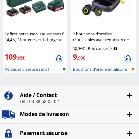
Coffret perceuse-visseuse sans fil
2 bouchons d'oreilles
14,4 V, 2 batteries et 1 chargeur
réutilisables avec réduction de
Metabo
bruit 35 dB Auvisio
15,90€
Prix conseillé
109
9
,95€
,99€
Perceuse visseuse sans fil
Bouchons d'oreille en silicone
pour..
Aide / Contact
Tél : 03 88 58 02 02
Modes de livraison
Paiement sécurisé