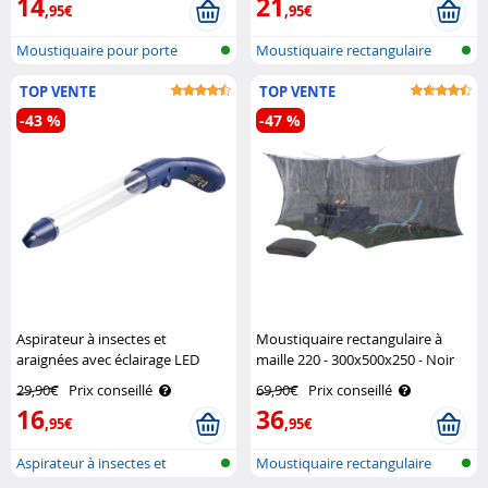
14
21
,95€
,95€
Moustiquaire pour porte
Moustiquaire rectangulaire
pour int..
TOP VENTE
TOP VENTE
-43 %
-47 %
Aspirateur à insectes et
Moustiquaire rectangulaire à
araignées avec éclairage LED
maille 220 - 300x500x250 - Noir
Exbuster
Infactory
29,90€
Prix conseillé
69,90€
Prix conseillé
16
36
,95€
,95€
Aspirateur à insectes et
Moustiquaire rectangulaire