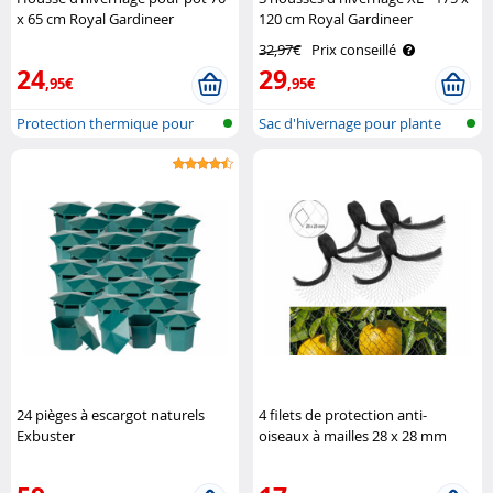
x 65 cm Royal Gardineer
120 cm Royal Gardineer
32,97€
Prix conseillé
24
29
,95€
,95€
Protection thermique pour
Sac d'hivernage pour plante
plantes e..
24 pièges à escargot naturels
4 filets de protection anti-
Exbuster
oiseaux à mailles 28 x 28 mm
Royal Gardineer