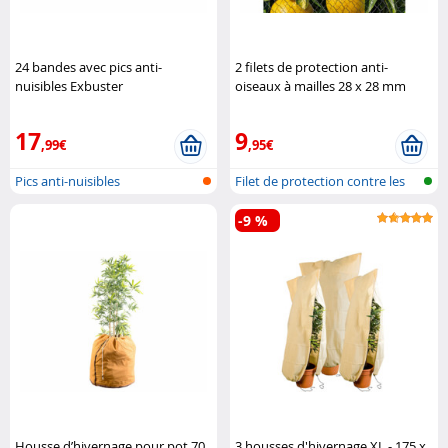
24 bandes avec pics anti-
2 filets de protection anti-
nuisibles Exbuster
oiseaux à mailles 28 x 28 mm
Royal Gardineer
17
9
,99€
,95€
Pics anti-nuisibles
Filet de protection contre les
oise..
-9 %
Housse d’hivernage pour pot 70
3 housses d'hivernage XL - 175 x