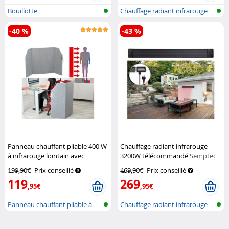
Bouillotte
Chauffage radiant infrarouge
-40 %
-43 %
Panneau chauffant pliable 400 W
Chauffage radiant infrarouge
à infrarouge lointain avec
3200W télécommandé
Semptec
3 niveaux de chauffe, jusqu'à
199,90€
Prix conseillé
469,90€
Prix conseillé
65 °C
Sichler Haushaltsgeräte
119
269
,95€
,95€
Panneau chauffant pliable à
Chauffage radiant infrarouge
infraro...