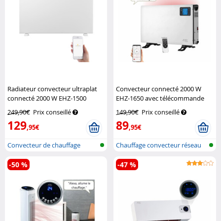
Radiateur convecteur ultraplat
Convecteur connecté 2000 W
connecté 2000 W EHZ-1500
EHZ-1650 avec télécommande
Sichler Haushaltsgeräte
Sichler Haushaltsgeräte
249,90€
Prix conseillé
149,90€
Prix conseillé
129
89
,95€
,95€
Convecteur de chauffage
Chauffage convecteur réseau
réseau sans...
local s...
-50 %
-47 %