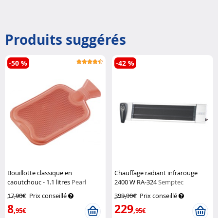
Produits suggérés
-50 %
-42 %
Bouillotte classique en
Chauffage radiant infrarouge
caoutchouc - 1.1 litres
Pearl
2400 W RA-324
Semptec
17,90€
Prix conseillé
399,90€
Prix conseillé
8
229
,95€
,95€