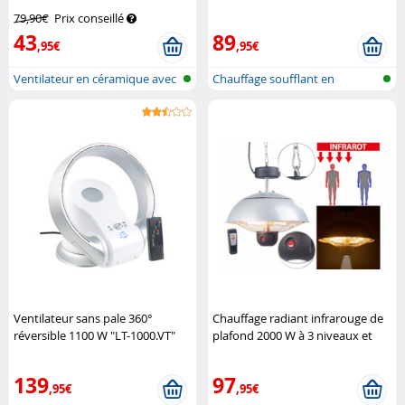
mouvement LV-550
Sichler
79,90€
Prix conseillé
Haushaltsgeräte
43
89
,95€
,95€
Ventilateur en céramique avec
Chauffage soufflant en
therm...
céramique av...
Ventilateur sans pale 360°
Chauffage radiant infrarouge de
réversible 1100 W "LT-1000.VT"
plafond 2000 W à 3 niveaux et
Sichler Haushaltsgeräte
télécommande
Semptec
139
97
,95€
,95€