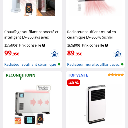
Chauffage soufflant connecté et
Radiateur soufflant mural en
intelligent LV-850.avs avec
céramique LV-800.w
Sichler
commandes vocales
Sichler
Haushaltsgeräte
199,90€
Prix conseillé
169,90€
Prix conseillé
Haushaltsgeräte
99
89
,95€
,95€
Radiateur soufflant céramique
Radiateur mural soufflant avec
avec...
ther...
RECONDITIONN
TOP VENTE
É
-40 %