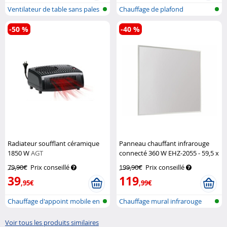
Ventilateur de table sans pales
Chauffage de plafond
ave...
infrarouge pou...
-50 %
-40 %
Radiateur soufflant céramique
Panneau chauffant infrarouge
1850 W
AGT
connecté 360 W EHZ-2055 - 59,5 x
59,5 cm
Sichler Haushaltsgeräte
79,90€
Prix conseillé
199,90€
Prix conseillé
39
119
,95€
,99€
Chauffage d'appoint mobile en
Chauffage mural infrarouge
céram...
réseau s...
Voir tous les produits similaires