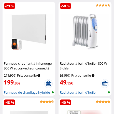
-29 %
-50 %
Panneau chauffant à infrarouge
Radiateur à bain d'huile - 800 W
900 W et convecteur connecté
Sichler
100 x 60 cm
Sichler
279,90€
Prix conseillé
99,90€
Prix conseillé
Haushaltsgeräte
199
49
,95€
,95€
Panneau de chauffage hybride
Radiateur à bain d'huile
infrar...
-48 %
-40 %