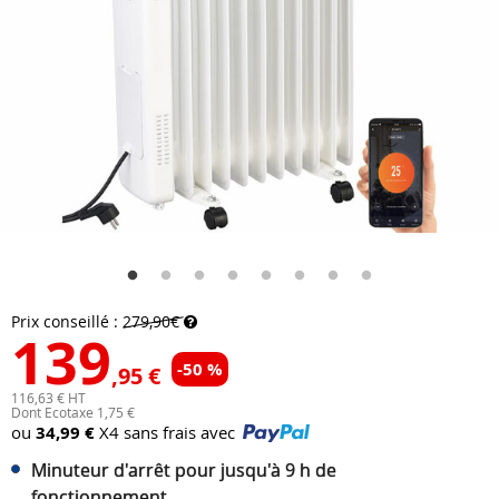
Prix conseillé :
279,90€
139
-50 %
,95 €
116,63 € HT
Dont Ecotaxe 1,75 €
ou
34,99 €
X4 sans frais avec
Minuteur d'arrêt pour jusqu'à 9 h de
fonctionnement