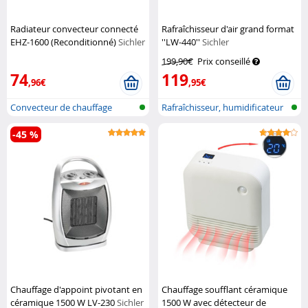
Radiateur convecteur connecté
Rafraîchisseur d'air grand format
EHZ-1600 (Reconditionné)
Sichler
''LW-440''
Sichler
Haushaltsgeräte
199,90€
Prix conseillé
74
119
,96€
,95€
Convecteur de chauffage
Rafraîchisseur, humidificateur
connecté
et p...
-45 %
Chauffage d'appoint pivotant en
Chauffage soufflant céramique
céramique 1500 W LV-230
Sichler
1500 W avec détecteur de