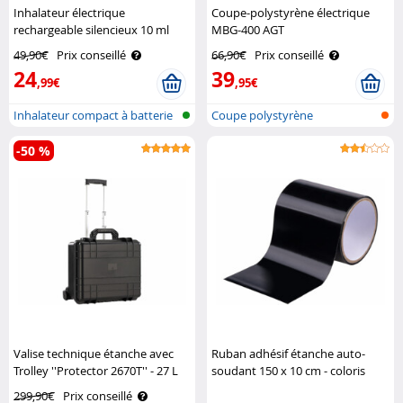
Inhalateur électrique
Coupe-polystyrène électrique
rechargeable silencieux 10 ml
MBG-400 AGT
Newgen Medicals
49,90€
Prix conseillé
66,90€
Prix conseillé
24
39
,99€
,95€
Inhalateur compact à batterie
Coupe polystyrène
-50 %
Valise technique étanche avec
Ruban adhésif étanche auto-
Trolley ''Protector 2670T'' - 27 L
soudant 150 x 10 cm - coloris
XCase
noir AGT
299,90€
Prix conseillé