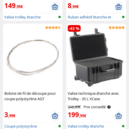
149
8
,95€
,99€
Valise trolley étanche
Ruban adhésif étanche et
auto-souda..
-43 %
Bobine de fil de découpe pour
Valise technique étanche avec
coupe-polystyrène AGT
Trolley - 35 L XCase
349,90€
Prix conseillé
3
199
,99€
,95€
Coupe polystyrène
Valise trolley étanche