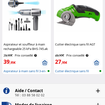
Aspirateur et souffleur à main
Cutter électrique sans fil AGT
rechargeable 25 kPa BHS-745.ak
Sichler Haushaltsgeräte
79,90€
Prix conseillé
49,90€
Prix conseillé
39
27
,95€
,95€
Aspirateur à main sans fil 3-en-
Cutter électrique sans fil
1 p..
recharge..
Aide / Contact
Tél : 03 88 58 02 02
Modes de livraison