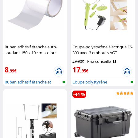
Ruban adhésif étanche auto-
Coupe-polystyrène électrique ES-
soudant 150 x 10 cm - coloris
300 avec 3 embouts AGT
transparent AGT
29,90€
Prix conseillé
8
17
,99€
,95€
Ruban adhésif étanche et
Coupe polystyrène
auto-souda..
-44 %