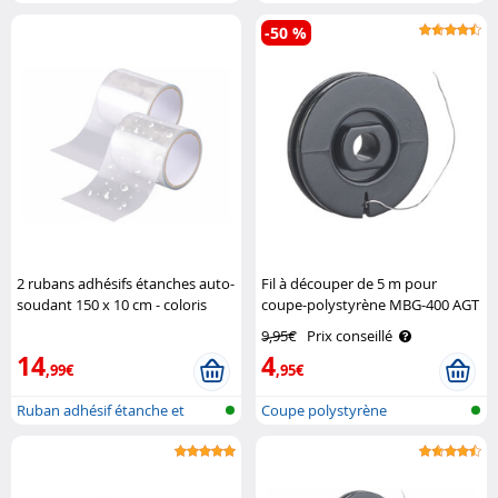
-50 %
2 rubans adhésifs étanches auto-
Fil à découper de 5 m pour
soudant 150 x 10 cm - coloris
coupe-polystyrène MBG-400 AGT
transparent AGT
9,95€
Prix conseillé
14
4
,99€
,95€
Ruban adhésif étanche et
Coupe polystyrène
auto-souda..