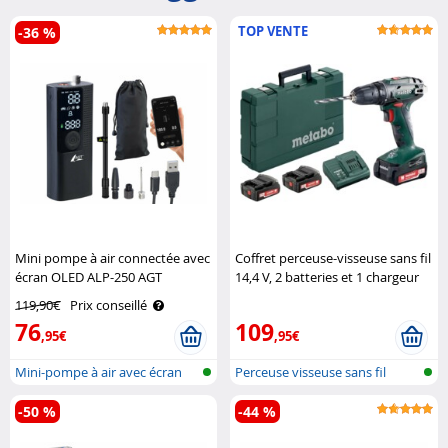
TOP VENTE
-36 %
Mini pompe à air connectée avec
Coffret perceuse-visseuse sans fil
écran OLED ALP-250 AGT
14,4 V, 2 batteries et 1 chargeur
Metabo
119,90€
Prix conseillé
76
109
,95€
,95€
Mini-pompe à air avec écran
Perceuse visseuse sans fil
OLED, b..
-50 %
-44 %