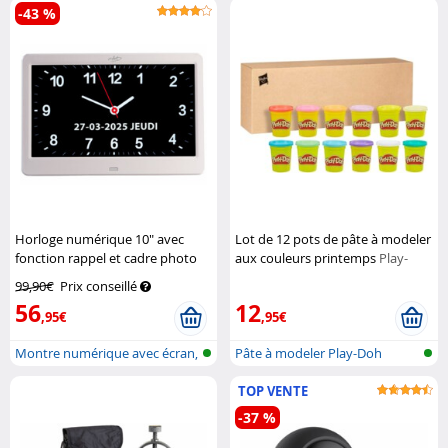
-43 %
Horloge numérique 10" avec
Lot de 12 pots de pâte à modeler
fonction rappel et cadre photo
aux couleurs printemps
Play-
Infactory
Doh
99,90€
Prix conseillé
56
12
,95€
,95€
Montre numérique avec écran,
Pâte à modeler Play-Doh
réveil...
TOP VENTE
-37 %