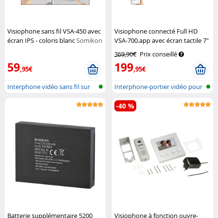
Visiophone sans fil VSA-450 avec
Visiophone connecté Full HD
écran IPS - coloris blanc
Somikon
VSA-700.app avec écran tactile 7"
Somikon
369,90€
Prix conseillé
59
199
,95€
,95€
Interphone vidéo sans fil sur
Interphone-portier vidéo pour
batte...
résea...
-40 %
Batterie supplémentaire 5200
Visiophone à fonction ouvre-