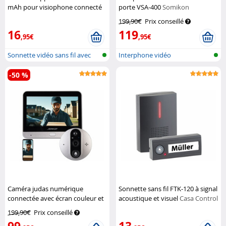
mAh pour visiophone connecté
porte VSA-400
Somikon
VTK-250
Somikon
199,90€
Prix conseillé
16
119
,95€
,95€
Sonnette vidéo sans fil avec
Interphone vidéo
détect...
-50 %
Caméra judas numérique
Sonnette sans fil FTK-120 à signal
connectée avec écran couleur et
acoustique et visuel
Casa Control
vision nocturne
Somikon
199,90€
Prix conseillé