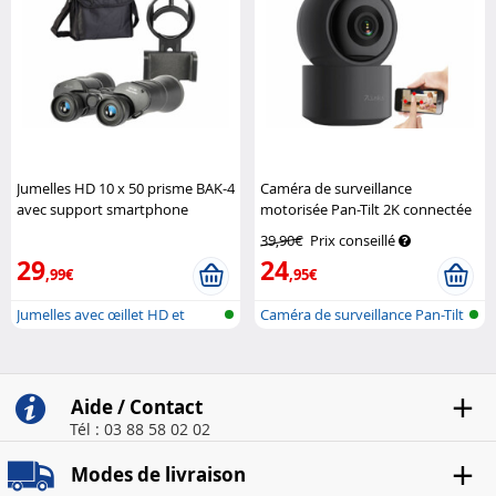
Jumelles HD 10 x 50 prisme BAK-4
Caméra de surveillance
avec support smartphone
motorisée Pan-Tilt 2K connectée
Zavarius
IPC-495
7Links
39,90€
Prix conseillé
29
24
,99€
,95€
Jumelles avec œillet HD et
Caméra de surveillance Pan-Tilt
support...
pou...
Aide / Contact
Tél : 03 88 58 02 02
Modes de livraison