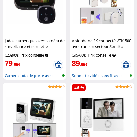
Judas numérique avec caméra de
Visiophone 2K connecté VTK-500
surveillance et sonnette
avec carillon secteur
Somikon
Somikon
129,90€
Prix conseillé
149,90€
Prix conseillé
79
89
,95€
,95€
Caméra juda de porte avec
Sonnette vidéo sans fil avec
vision no...
foncti...
-46 %