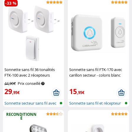
-33 %
Sonnette sans fil 36 tonalités
Sonnette sans fil FTK-170 avec
FTK-100 avec 2 récepteurs
carillon secteur - coloris blanc
secteur
Casa Control
Casa Control
44,90€
Prix conseillé
29
15
,95€
,95€
Sonnette secteur sans fil avec
Sonnette sans fil et récepteur
bout...
sect...
RECONDITIONN
É