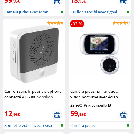
99
13
,95€
,95€
Caméra judas avec écran
Carillon sans fil avec signal
couleur, wi...
sonor...
-33 %
Carillon sans fil pour visiophone
Caméra judas numérique à
connecté VTK-300
Somikon
vision nocturne avec écran
couleur
Somikon
89,90€
Prix conseillé
12
59
,95€
,95€
Sonnette vidéo avec réseau
Caméra judas
sans fil...