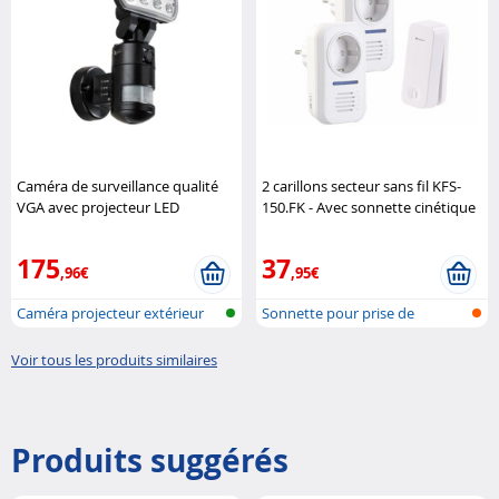
Caméra de surveillance qualité
2 carillons secteur sans fil KFS-
VGA avec projecteur LED
150.FK - Avec sonnette cinétique
(Reconditionné)
VisorTech
KFS-100.M
Casa Control
175
37
,96€
,95€
Caméra projecteur extérieur
Sonnette pour prise de
avec en...
courant avec...
Voir tous les produits similaires
Produits suggérés