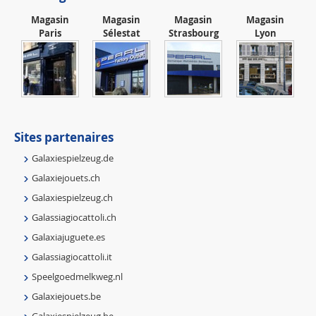
Magasin
Magasin
Magasin
Magasin
Paris
Sélestat
Strasbourg
Lyon
Sites partenaires
Galaxiespielzeug.de
Galaxiejouets.ch
Galaxiespielzeug.ch
Galassiagiocattoli.ch
Galaxiajuguete.es
Galassiagiocattoli.it
Speelgoedmelkweg.nl
Galaxiejouets.be