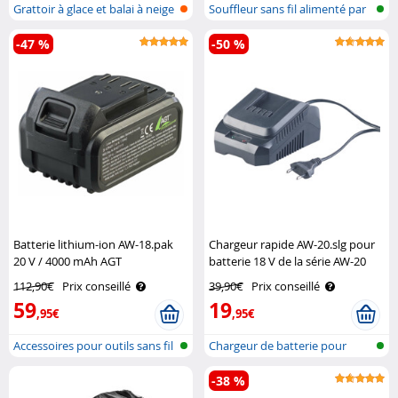
Grattoir à glace et balai à neige
Souffleur sans fil alimenté par
2..
bat..
-47 %
-50 %
Batterie lithium-ion AW-18.pak
Chargeur rapide AW-20.slg pour
20 V / 4000 mAh AGT
batterie 18 V de la série AW-20
Professional
AGT Professional
112,90€
Prix conseillé
39,90€
Prix conseillé
59
19
,95€
,95€
Accessoires pour outils sans fil
Chargeur de batterie pour
outils
-38 %