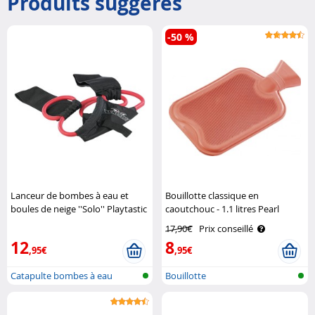
Produits suggérés
-50 %
Lanceur de bombes à eau et
Bouillotte classique en
boules de neige ''Solo'' Playtastic
caoutchouc - 1.1 litres Pearl
17,90€
Prix conseillé
12
8
,95€
,95€
Catapulte bombes à eau
Bouillotte