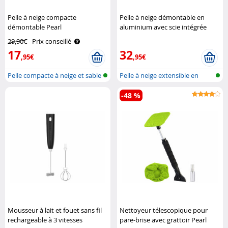
Pelle à neige compacte
Pelle à neige démontable en
démontable Pearl
aluminium avec scie intégrée
Semptec
29,90€
Prix conseillé
17
32
,95€
,95€
Pelle compacte à neige et sable
Pelle à neige extensible en
alumini..
-48 %
Mousseur à lait et fouet sans fil
Nettoyeur télescopique pour
rechargeable à 3 vitesses
pare-brise avec grattoir Pearl