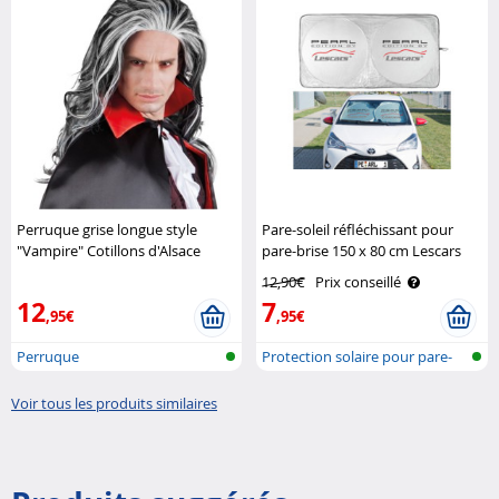
Perruque grise longue style
Pare-soleil réfléchissant pour
"Vampire" Cotillons d'Alsace
pare-brise 150 x 80 cm Lescars
12,90€
Prix conseillé
12
7
,95€
,95€
Perruque
Protection solaire pour pare-
brise
Voir tous les produits similaires