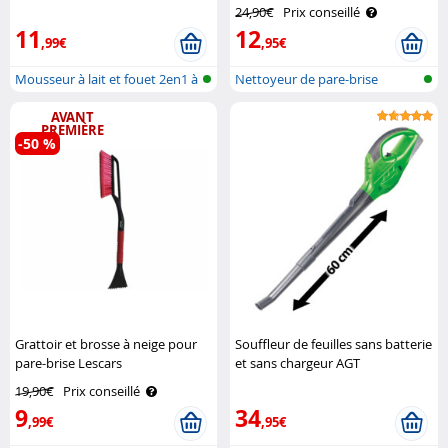
Rosenstein & Söhne
24,90€
Prix conseillé
11
12
,99€
,95€
Mousseur à lait et fouet 2en1 à
Nettoyeur de pare-brise
bat..
télescopiqu..
AVANT
PREMIÈRE
-50 %
Grattoir et brosse à neige pour
Souffleur de feuilles sans batterie
pare-brise Lescars
et sans chargeur AGT
19,90€
Prix conseillé
9
34
,99€
,95€