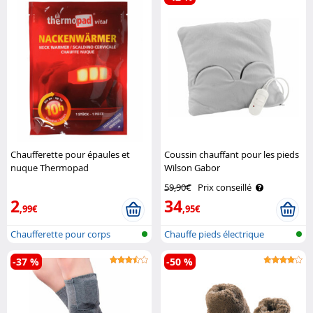
Chaufferette pour épaules et
Coussin chauffant pour les pieds
nuque Thermopad
Wilson Gabor
59,90€
Prix conseillé
2
34
,99€
,95€
Chaufferette pour corps
Chauffe pieds électrique
-37 %
-50 %