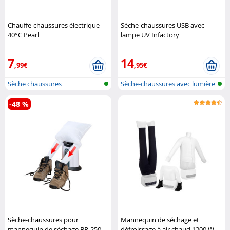
Chauffe-chaussures électrique
Sèche-chaussures USB avec
40°C Pearl
lampe UV Infactory
7
14
,99€
,95€
Sèche chaussures
Sèche-chaussures avec lumière
UV et..
-48 %
Sèche-chaussures pour
Mannequin de séchage et
mannequin de séchage BP-250
défroissage à air chaud 1200 W