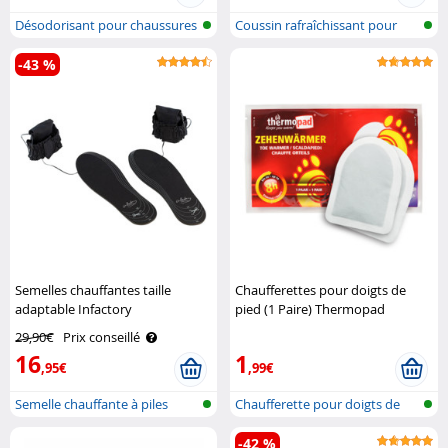
Désodorisant pour chaussures
Coussin rafraîchissant pour
en boi..
chaussu..
-43 %
Semelles chauffantes taille
Chaufferettes pour doigts de
adaptable Infactory
pied (1 Paire) Thermopad
29,90€
Prix conseillé
16
1
,95€
,99€
Semelle chauffante à piles
Chaufferette pour doigts de
pied
-42 %