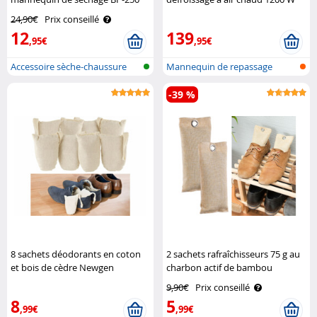
Sichler Haushaltsgeräte
Sichler Haushaltsgeräte
24,90€
Prix conseillé
12
139
,95€
,95€
Accessoire sèche-chaussure
Mannequin de repassage
pour man..
numérique av..
-39 %
8 sachets déodorants en coton
2 sachets rafraîchisseurs 75 g au
et bois de cèdre Newgen
charbon actif de bambou
Medicals
Newgen Medicals
9,90€
Prix conseillé
8
5
,99€
,99€