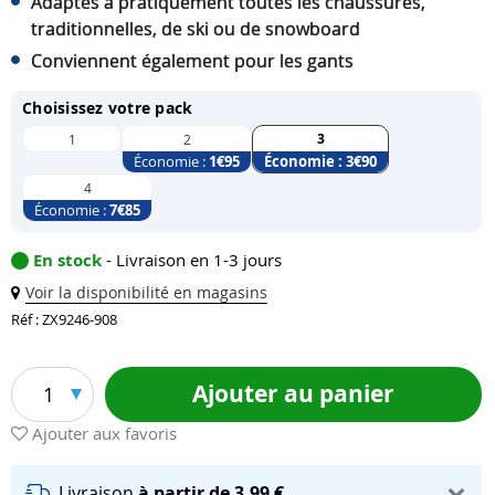
Adaptés à pratiquement toutes les chaussures,
traditionnelles, de ski ou de snowboard
Conviennent également pour les gants
Choisissez votre pack
3
1
2
Économie :
1
€95
Économie :
3
€90
4
Économie :
7
€85
En stock
- Livraison en 1-3 jours
Voir la disponibilité en magasins
Réf : ZX9246-908
Ajouter au panier
1
Ajouter aux favoris
Livraison
à partir de 3,99 €