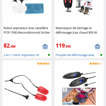
Robot aspirateur avec serpillère
Mannequin de séchage et
PCR-1590 (Reconditionné) Sichler
défroissage à air chaud 850 W
Haushaltsgeräte
avec 2 supports Sichler
Haushaltsgeräte
82
119
,46€
,95€
2 en 1 robot aspirateur et
Poupée de défroissage avec
nettoyeu..
module p..