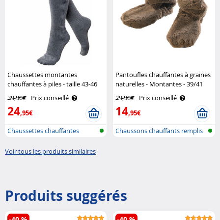
Chaussettes montantes
Pantoufles chauffantes à graines
chauffantes à piles - taille 43-46
naturelles - Montantes - 39/41
Infactory
Infactory
39,90€
Prix conseillé
29,90€
Prix conseillé
24
14
,95€
,95€
Chaussettes chauffantes
Chaussons chauffants remplis
de gra..
Voir tous les produits similaires
Produits suggérés
-40 %
-40 %