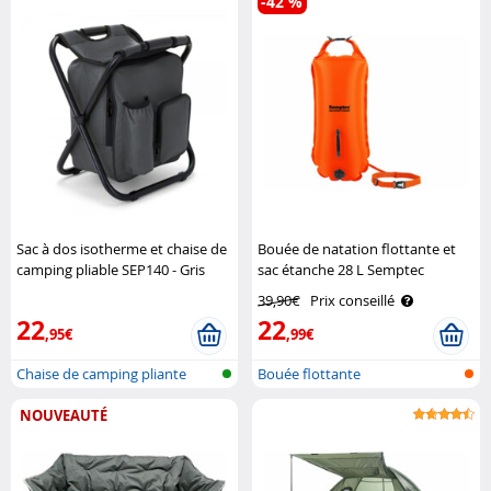
-42 %
Sac à dos isotherme et chaise de
Bouée de natation flottante et
camping pliable SEP140 - Gris
sac étanche 28 L Semptec
Livoo
39,90€
Prix conseillé
22
22
,95€
,99€
Chaise de camping pliante
Bouée flottante
ultralégè..
NOUVEAUTÉ