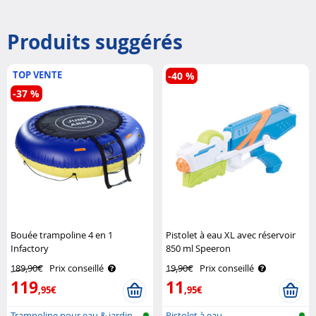
Produits suggérés
TOP VENTE
-40 %
-37 %
Bouée trampoline 4 en 1
Pistolet à eau XL avec réservoir
Infactory
850 ml Speeron
189,90€
Prix conseillé
19,90€
Prix conseillé
119
11
,95€
,95€
Trampoline pour eau & jardin
Pistolet à eau