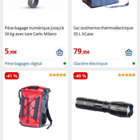
Pèse-bagage numérique jusqu'à
Sac isotherme thermoélectrique
50 kg avec tare Carlo Milano
35 L XCase
5
79
,99€
,95€
Pèse bagages digital
Glacière électrique
-41 %
-40 %