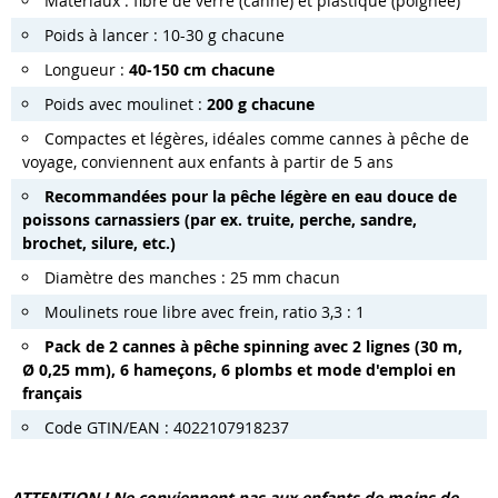
Matériaux : fibre de verre (canne) et plastique (poignée)
Poids à lancer : 10-30 g chacune
Longueur :
40-150 cm chacune
Poids avec moulinet :
200 g chacune
Compactes et légères, idéales comme cannes à pêche de
voyage, conviennent aux enfants à partir de 5 ans
Recommandées pour la pêche légère en eau douce de
poissons carnassiers (par ex. truite, perche, sandre,
brochet, silure, etc.)
Diamètre des manches : 25 mm chacun
Moulinets roue libre avec frein, ratio 3,3 : 1
Pack de 2 cannes à pêche spinning avec 2 lignes (30 m,
Ø 0,25 mm), 6 hameçons, 6 plombs et mode d'emploi en
français
Code GTIN/EAN : 4022107918237
ATTENTION !
Ne conviennent pas aux enfants de moins de