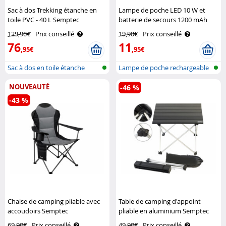
Sac à dos Trekking étanche en
Lampe de poche LED 10 W et
toile PVC - 40 L Semptec
batterie de secours 1200 mAh
TRC-100.pb KryoLights
129,90€
Prix conseillé
19,90€
Prix conseillé
76
11
,95€
,95€
Sac à dos en toile étanche
Lampe de poche rechargeable
(tarp)
avec ba..
NOUVEAUTÉ
-46 %
-43 %
Chaise de camping pliable avec
Table de camping d'appoint
accoudoirs Semptec
pliable en aluminium Semptec
69,90€
Prix conseillé
49,90€
Prix conseillé