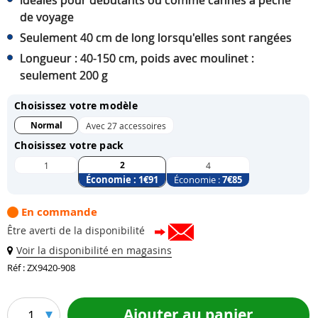
Idéales pour débutants ou comme cannes à pêche
de voyage
Seulement 40 cm de long lorsqu'elles sont rangées
Longueur : 40-150 cm, poids avec moulinet :
seulement 200 g
Choisissez votre modèle
Normal
Avec 27 accessoires
Choisissez votre pack
2
1
4
Économie :
1
€91
Économie :
7
€85
En commande
Être averti de la disponibilité
Voir la disponibilité en magasins
Réf : ZX9420-908
Ajouter au panier
1