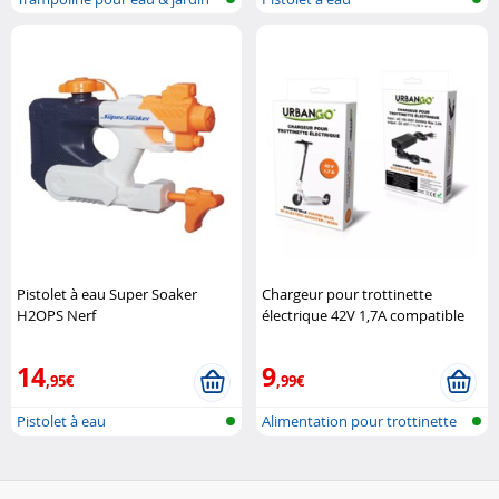
Pistolet à eau Super Soaker
Chargeur pour trottinette
H2OPS Nerf
électrique 42V 1,7A compatible
XIAOMI, SEGWAY, Ninebot
URBANGO
14
9
,95€
,99€
Pistolet à eau
Alimentation pour trottinette
éléct..