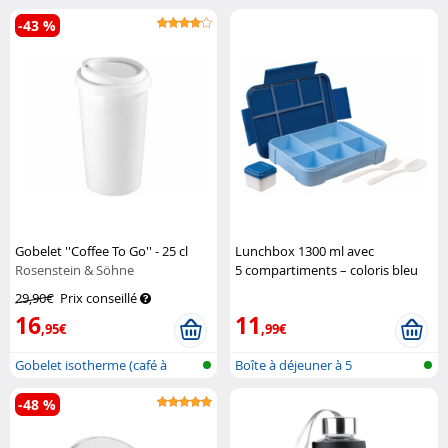
en sil...
-43 %
Gobelet ''Coffee To Go'' - 25 cl
Lunchbox 1300 ml avec
Rosenstein & Söhne
5 compartiments – coloris bleu
Rosenstein & Söhne
29,90€
Prix conseillé
16
11
,95€
,99€
Gobelet isotherme (café à
Boîte à déjeuner à 5
emporter)
compartiments...
-48 %