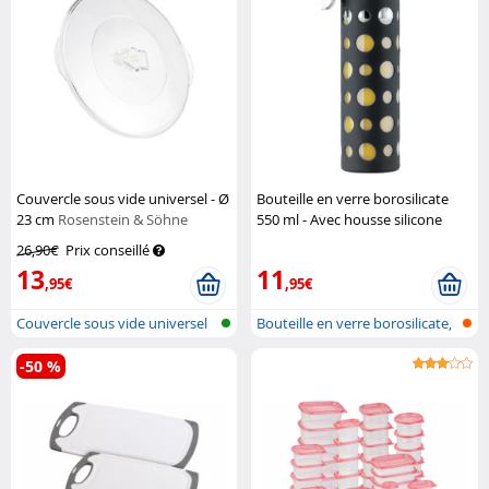
Couvercle sous vide universel - Ø
Bouteille en verre borosilicate
23 cm
Rosenstein & Söhne
550 ml - Avec housse silicone
Noire
Pearl
26,90€
Prix conseillé
13
11
,95€
,95€
Couvercle sous vide universel
Bouteille en verre borosilicate,
av...
-50 %