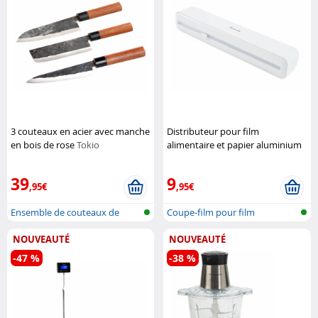
3 couteaux en acier avec manche
Distributeur pour film
en bois de rose
Tokio
alimentaire et papier aluminium
Kitchenware
Rosenstein & Söhne
39
9
,95€
,95€
Ensemble de couteaux de
Coupe-film pour film
cuisine fai...
alimentaire et...
NOUVEAUTÉ
NOUVEAUTÉ
-47 %
-38 %