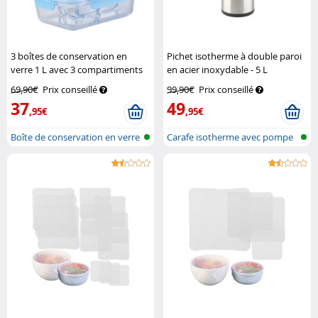
3 boîtes de conservation en
Pichet isotherme à double paroi
verre 1 L avec 3 compartiments
en acier inoxydable - 5 L
et couvercles
Rosenstein &
Rosenstein & Söhne
69,90€
Prix conseillé
99,90€
Prix conseillé
Söhne
37
49
,95€
,95€
Boîte de conservation en verre
Carafe isotherme avec pompe
avec...