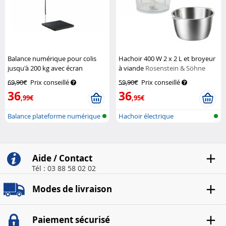
Balance numérique pour colis
Hachoir 400 W 2 x 2 L et broyeur
jusqu'à 200 kg avec écran
à viande
Rosenstein & Söhne
déporté
General Office
69,90€
Prix conseillé
59,90€
Prix conseillé
36
36
,99€
,95€
Balance plateforme numérique
Hachoir électrique
haute...
Aide / Contact
Tél : 03 88 58 02 02
Modes de livraison
Paiement sécurisé