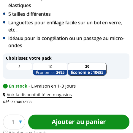
élastiques
5 tailles différentes
Languettes pour enfilage facile sur un bol en verre,
etc .
Idéaux pour la congélation ou un passage au micro-
ondes
Choisissez votre pack
20
5
10
Économie :
3
€95
Économie :
10
€85
En stock
- Livraison en 1-3 jours
Voir la disponibilité en magasins
Réf : ZX9463-908
Ajouter au panier
1
Ajouter aux favoris