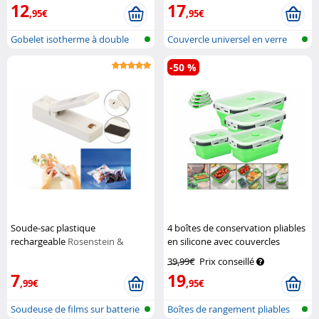
12
17
,95€
,95€
Gobelet isotherme à double
Couvercle universel en verre
paroi
avec b...
-50 %
Soude-sac plastique
4 boîtes de conservation pliables
rechargeable
Rosenstein &
en silicone avec couvercles
Söhne
Rosenstein & Söhne
39,99€
Prix conseillé
7
19
,99€
,95€
Soudeuse de films sur batterie
Boîtes de rangement pliables