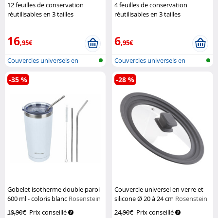
12 feuilles de conservation
4 feuilles de conservation
réutilisables en 3 tailles
réutilisables en 3 tailles
Rosenstein & Söhne
Rosenstein & Söhne
16
6
,95€
,95€
Couvercles universels en
Couvercles universels en
silicone
silicone
-35 %
-28 %
Gobelet isotherme double paroi
Couvercle universel en verre et
600 ml - coloris blanc
Rosenstein
silicone Ø 20 à 24 cm
Rosenstein
& Söhne
& Söhne
19,90€
Prix conseillé
24,90€
Prix conseillé