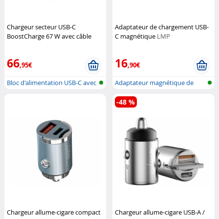
Chargeur secteur USB-C
Adaptateur de chargement USB-
BoostCharge 67 W avec câble
C magnétique
LMP
USB-C
Belkin
66
16
,95€
,90€
Bloc d'alimentation USB-C avec
Adaptateur magnétique de
alim...
prise de c...
-48 %
Chargeur allume-cigare compact
Chargeur allume-cigare USB-A /