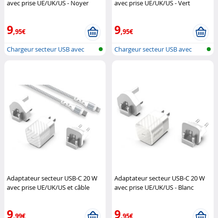
avec prise UE/UK/US - Noyer
avec prise UE/UK/US - Vert
Energizer
Energizer
9
9
,95€
,95€
Chargeur secteur USB avec
Chargeur secteur USB avec
prise typ...
prise typ...
Adaptateur secteur USB-C 20 W
Adaptateur secteur USB-C 20 W
avec prise UE/UK/US et câble
avec prise UE/UK/US - Blanc
Lightning - Blanc
Energizer
Energizer
9
9
,99€
,95€