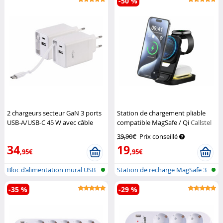
-50 %
2 chargeurs secteur GaN 3 ports
Station de chargement pliable
USB-A/USB-C 45 W avec câble
compatible MagSafe / Qi
Callstel
USB-C rétractable
Revolt
39,90€
Prix conseillé
34
19
,95€
,95€
Bloc d’alimentation mural USB
Station de recharge MagSafe 3
GaN a...
en 1...
-35 %
-29 %