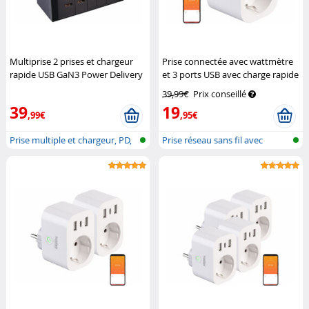
Multiprise 2 prises et chargeur
Prise connectée avec wattmètre
rapide USB GaN3 Power Delivery
et 3 ports USB avec charge rapide
jusqu'à 70 W
Revolt
Luminea Home Control
39,99€
Prix conseillé
39
19
,99€
,95€
Prise multiple et chargeur, PD,
Prise réseau sans fil avec
GaN...
fonction...