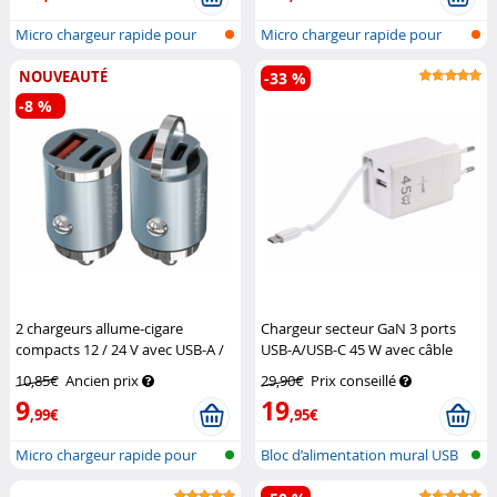
Micro chargeur rapide pour
Micro chargeur rapide pour
voiture...
voiture...
NOUVEAUTÉ
-33 %
-8 %
2 chargeurs allume-cigare
Chargeur secteur GaN 3 ports
compacts 12 / 24 V avec USB-A /
USB-A/USB-C 45 W avec câble
USB-C jusqu’à 48 W
Callstel
USB-C rétractable
Revolt
10,85€
Ancien prix
29,90€
Prix conseillé
9
19
,99€
,95€
Micro chargeur rapide pour
Bloc d’alimentation mural USB
voiture...
GaN a...