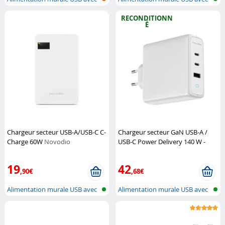
USB-A...
USB-A...
RECONDITIONN
É
Chargeur secteur USB-A/USB-C C-
Chargeur secteur GaN USB-A /
Charge 60W
Novodio
USB-C Power Delivery 140 W -
coloris blanc (Reconditionné)
Novodio
19
42
,90€
,68€
Alimentation murale USB avec
Alimentation murale USB avec
USB-A...
USB-A...