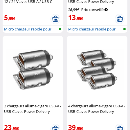
12 / 24 V avec USB-A / USB-C
USB-C avec Power Delivery
jusqu’à 48 W
Callstel
jusqu’à 65 W
Revolt
26,99€
Prix conseillé
5
13
,99€
,95€
Micro chargeur rapide pour
Micro chargeur rapide pour
voiture...
voiture...
2 chargeurs allume-cigare USB-A /
4 chargeurs allume-cigare USB-A /
USB-C avec Power Delivery
USB-C avec Power Delivery
jusqu’à 65 W
Revolt
jusqu’à 65 W
Revolt
23
39
,95€
,95€