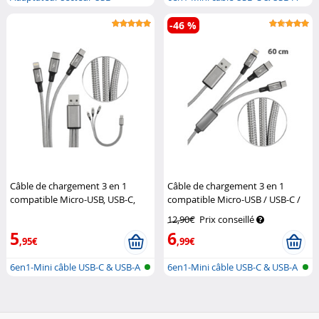
voiture avec...
vers...
-46 %
Câble de chargement 3 en 1
Câble de chargement 3 en 1
compatible Micro-USB, USB-C,
compatible Micro-USB / USB-C /
Lightning - 30 cm
Callstel
Lightning - 60 cm
Callstel
12,90€
Prix conseillé
5
6
,95€
,99€
6en1-Mini câble USB-C & USB-A
6en1-Mini câble USB-C & USB-A
vers...
vers...