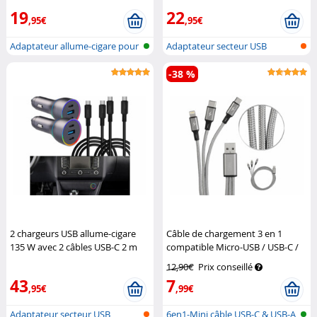
Charge 3.0
Lescars
19
22
,95€
,95€
Adaptateur allume-cigare pour
Adaptateur secteur USB
carne...
voiture avec...
-38 %
2 chargeurs USB allume-cigare
Câble de chargement 3 en 1
135 W avec 2 câbles USB-C 2 m
compatible Micro-USB / USB-C /
Revolt
Lightning - 120 cm
Callstel
12,90€
Prix conseillé
43
7
,95€
,99€
Adaptateur secteur USB
6en1-Mini câble USB-C & USB-A