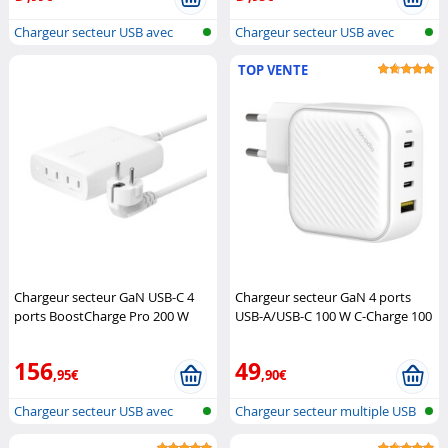
Chargeur secteur USB avec
Chargeur secteur USB avec
prise typ...
prise typ...
TOP VENTE
Chargeur secteur GaN USB-C 4
Chargeur secteur GaN 4 ports
ports BoostCharge Pro 200 W
USB-A/USB-C 100 W C-Charge 100
Belkin
GaN
Novodio
156
49
,95€
,90€
Chargeur secteur USB avec
Chargeur secteur multiple USB
prise typ...
A & C