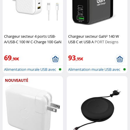
Chargeur secteur 4 ports USB-
Chargeur secteur GaN² 140 W
A/USB-C 100 W C-Charge 100 GaN
USB C et USB A
PORT Designs
avec 2 câbles USB
Novodio
69
93
,90€
,95€
Alimentation murale USB avec
Alimentation murale USB avec
USB-A...
USB-A...
NOUVEAUTÉ