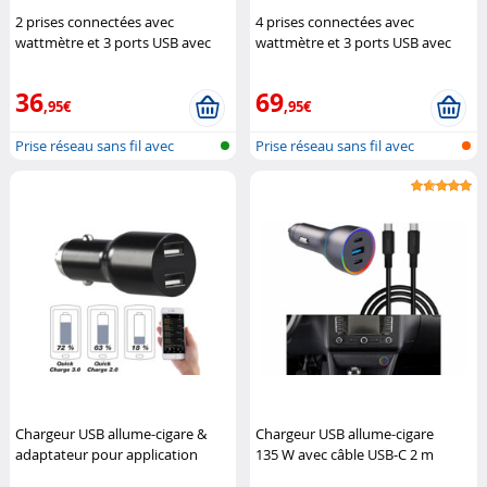
2 prises connectées avec
4 prises connectées avec
wattmètre et 3 ports USB avec
wattmètre et 3 ports USB avec
charge rapide
Luminea
charge rapide
Luminea
36
69
,95€
,95€
Prise réseau sans fil avec
Prise réseau sans fil avec
fonction...
fonction...
Chargeur USB allume-cigare &
Chargeur USB allume-cigare
adaptateur pour application
135 W avec câble USB-C 2 m
carnet de route avec Quick
Revolt