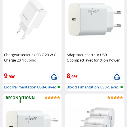
Chargeur secteur USB-C 20 W C-
Adaptateur secteur USB-
Charge 20
Novodio
C compact avec fonction Power
Delivery
Revolt
9
8
,90€
,95€
Bloc d'alimentation USB-C avec
Bloc d'alimentation USB-C avec
alim...
alim...
RECONDITIONN
É