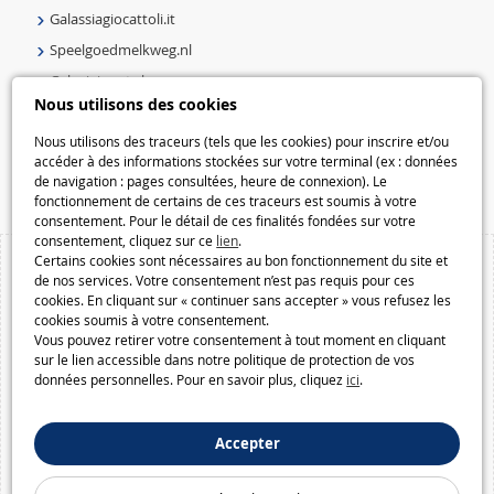
Galassiagiocattoli.it
Speelgoedmelkweg.nl
Galaxiejouets.be
Nous utilisons des cookies
Galaxiespielzeug.be
Speelgoedmelkweg.be
Nous utilisons des traceurs (tels que les cookies) pour inscrire et/ou
accéder à des informations stockées sur votre terminal (ex : données
Macway.com
de navigation : pages consultées, heure de connexion). Le
fonctionnement de certains de ces traceurs est soumis à votre
consentement. Pour le détail de ces finalités fondées sur votre
consentement, cliquez sur ce
lien
.
Certains cookies sont nécessaires au bon fonctionnement du site et
de nos services. Votre consentement n’est pas requis pour ces
cookies. En cliquant sur « continuer sans accepter » vous refusez les
cookies soumis à votre consentement.
Vous pouvez retirer votre consentement à tout moment en cliquant
sur le lien accessible dans notre politique de protection de vos
données personnelles. Pour en savoir plus, cliquez
ici
.
Accepter