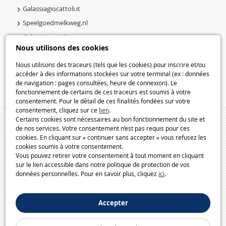
Galassiagiocattoli.it
Speelgoedmelkweg.nl
Galaxiejouets.be
Nous utilisons des cookies
Galaxiespielzeug.be
Speelgoedmelkweg.be
Nous utilisons des traceurs (tels que les cookies) pour inscrire et/ou
accéder à des informations stockées sur votre terminal (ex : données
Macway.com
de navigation : pages consultées, heure de connexion). Le
fonctionnement de certains de ces traceurs est soumis à votre
consentement. Pour le détail de ces finalités fondées sur votre
consentement, cliquez sur ce
lien
.
Certains cookies sont nécessaires au bon fonctionnement du site et
de nos services. Votre consentement n’est pas requis pour ces
cookies. En cliquant sur « continuer sans accepter » vous refusez les
cookies soumis à votre consentement.
Vous pouvez retirer votre consentement à tout moment en cliquant
sur le lien accessible dans notre politique de protection de vos
données personnelles. Pour en savoir plus, cliquez
ici
.
Accepter