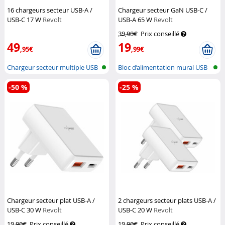
16 chargeurs secteur USB-A /
Chargeur secteur GaN USB-C /
USB-C 17 W
Revolt
USB-A 65 W
Revolt
39,90€
Prix conseillé
49
19
,95€
,99€
Chargeur secteur multiple USB
Bloc d’alimentation mural USB
A & C
plat...
-50 %
-25 %
Chargeur secteur plat USB-A /
2 chargeurs secteur plats USB-A /
USB-C 30 W
Revolt
USB-C 20 W
Revolt
19,90€
Prix conseillé
19,90€
Prix conseillé