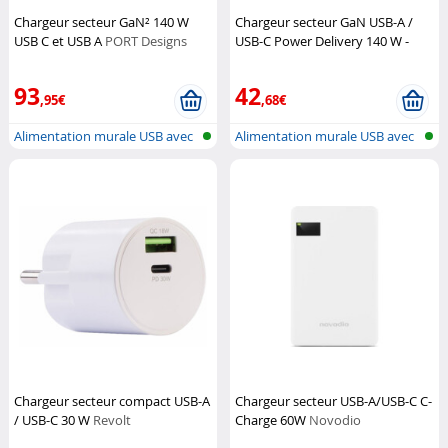
Chargeur secteur GaN² 140 W
Chargeur secteur GaN USB-A /
USB C et USB A
PORT Designs
USB-C Power Delivery 140 W -
coloris blanc (Reconditionné)
Novodio
93
42
,95€
,68€
Alimentation murale USB avec
Alimentation murale USB avec
USB-A...
USB-A...
Chargeur secteur compact USB-A
Chargeur secteur USB-A/USB-C C-
/ USB-C 30 W
Revolt
Charge 60W
Novodio