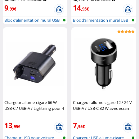
9
14
,99€
,95€
Bloc d’alimentation mural USB
Bloc d’alimentation mural USB
plat...
plat...
Chargeur allume-cigare 66 W
Chargeur allume-cigare 12 / 24 V
USB-C / USB-A / Lightning pour 4
USB-A / USB-C 32 W avec écran
appareils
Revolt
Revolt
13
7
,95€
,95€
Chargeur USB pour voiture
Chargeur USB allume-cigare