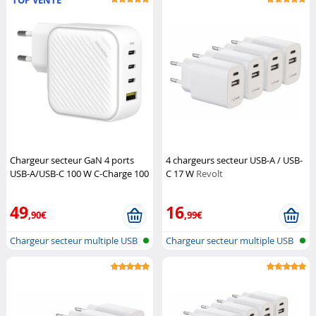
TOP VENTE
Chargeur secteur GaN 4 ports
4 chargeurs secteur USB-A / USB-
USB-A/USB-C 100 W C-Charge 100
C 17 W
Revolt
GaN
Novodio
49
16
,90€
,99€
Chargeur secteur multiple USB
Chargeur secteur multiple USB
A & C
A & C