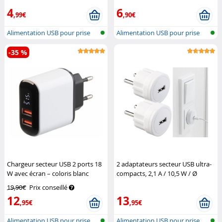
4
6
,99€
,90€
Alimentation USB pour prise
Alimentation USB pour prise
secteur
secteur
-35 %
Chargeur secteur USB 2 ports 18
2 adaptateurs secteur USB ultra-
W avec écran – coloris blanc
compacts, 2,1 A / 10,5 W / Ø
Revolt
39 mm
Revolt
19,90€
Prix conseillé
12
13
,95€
,95€
Alimentation USB pour prise
Alimentation USB pour prise