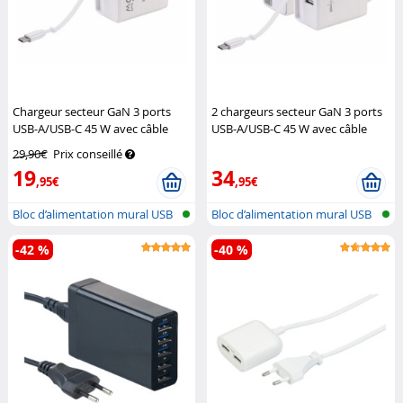
Chargeur secteur GaN 3 ports
2 chargeurs secteur GaN 3 ports
USB-A/USB-C 45 W avec câble
USB-A/USB-C 45 W avec câble
USB-C rétractable
Revolt
USB-C rétractable
Revolt
29,90€
Prix conseillé
19
34
,95€
,95€
Bloc d’alimentation mural USB
Bloc d’alimentation mural USB
GaN a...
GaN a...
-42 %
-40 %