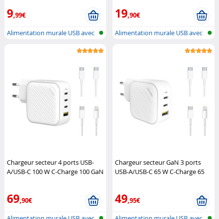
9
19
,99€
,90€
Alimentation murale USB avec
Alimentation murale USB avec
USB-A...
USB-A...
Chargeur secteur 4 ports USB-
Chargeur secteur GaN 3 ports
A/USB-C 100 W C-Charge 100 GaN
USB-A/USB-C 65 W C-Charge 65
avec 2 câbles USB
Novodio
GaN avec 2 câbles USB
Novodio
69
49
,90€
,95€
Alimentation murale USB avec
Alimentation murale USB avec