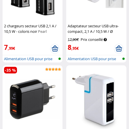
2 chargeurs secteur USB 2,1 A /
Adaptateur secteur USB ultra-
10,5 W - coloris noir
Pearl
compact, 2,1 A / 10,5 W / Ø
39 mm
Revolt
17,90€
Prix conseillé
7
8
,99€
,95€
Alimentation USB pour prise
Alimentation USB pour prise
secteur
secteur
-35 %