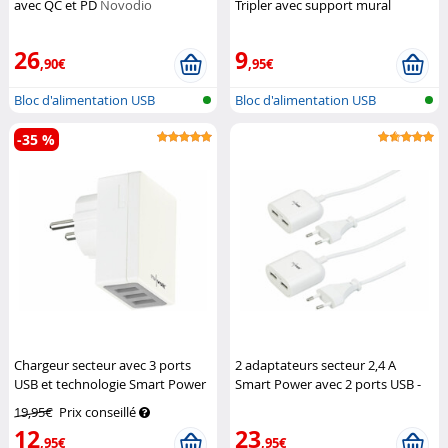
avec QC et PD
Novodio
Tripler avec support mural
Unisynk
26
9
,90€
,95€
Bloc d'alimentation USB
Bloc d'alimentation USB
multiple su...
multiple su...
-35 %
Chargeur secteur avec 3 ports
2 adaptateurs secteur 2,4 A
USB et technologie Smart Power
Smart Power avec 2 ports USB -
- 17 W
Revolt
150 cm
Revolt
19,95€
Prix conseillé
12
23
,95€
,95€