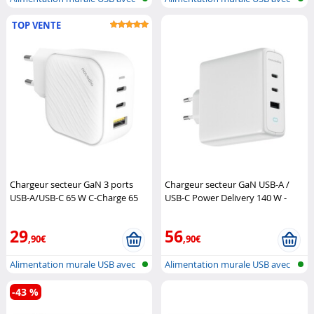
USB-A...
USB-A...
TOP VENTE
Chargeur secteur GaN 3 ports
Chargeur secteur GaN USB-A /
USB-A/USB-C 65 W C-Charge 65
USB-C Power Delivery 140 W -
GaN
Novodio
coloris blanc
Novodio
29
56
,90€
,90€
Alimentation murale USB avec
Alimentation murale USB avec
USB-A...
USB-A...
-43 %