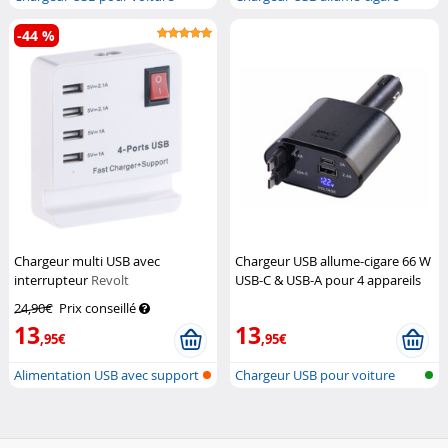
avec USB-...
avec écr...
-44 %
Chargeur multi USB avec
Chargeur USB allume-cigare 66 W
interrupteur
Revolt
USB-C & USB-A pour 4 appareils
Revolt
24,90€
Prix conseillé
13
13
,95€
,95€
Alimentation USB avec support
Chargeur USB pour voiture
pour...
avec USB-...