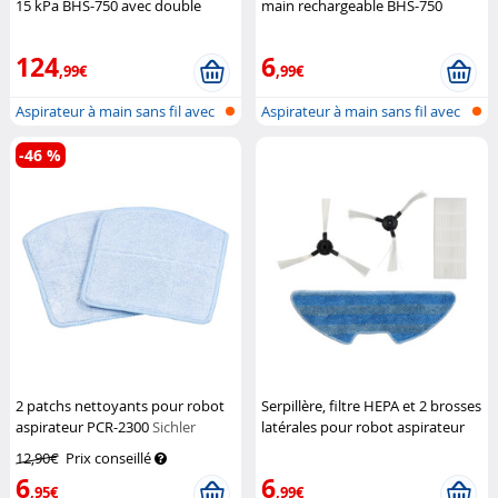
15 kPa BHS-750 avec double
main rechargeable BHS-750
brosse motorisée
Sichler
Sichler Haushaltsgeräte
Haushaltsgeräte
124
6
,99€
,99€
Aspirateur à main sans fil avec
Aspirateur à main sans fil avec
dou...
dou...
-46 %
2 patchs nettoyants pour robot
Serpillère, filtre HEPA et 2 brosses
aspirateur PCR-2300
Sichler
latérales pour robot aspirateur
Haushaltsgeräte
PCR-6000
Sichler
12,90€
Prix conseillé
Haushaltsgeräte
6
6
,95€
,99€