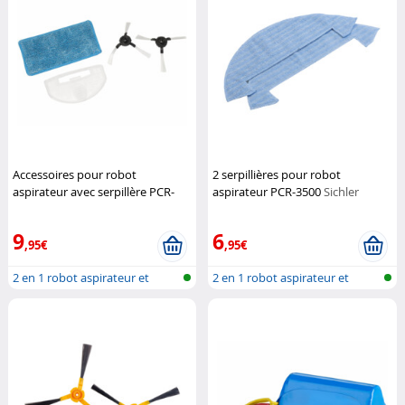
Accessoires pour robot
2 serpillières pour robot
aspirateur avec serpillère PCR-
aspirateur PCR-3500
Sichler
1590
Sichler Haushaltsgeräte
Haushaltsgeräte
9
6
,95€
,95€
2 en 1 robot aspirateur et
2 en 1 robot aspirateur et
nettoyeu...
nettoyeu...