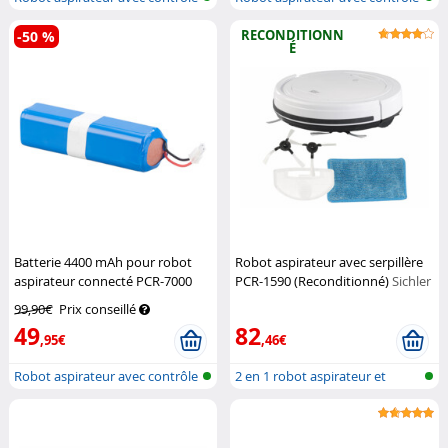
par...
par...
RECONDITIONN
-50 %
É
Batterie 4400 mAh pour robot
Robot aspirateur avec serpillère
aspirateur connecté PCR-7000
PCR-1590 (Reconditionné)
Sichler
Sichler Haushaltsgeräte
Haushaltsgeräte
99,90€
Prix conseillé
49
82
,95€
,46€
Robot aspirateur avec contrôle
2 en 1 robot aspirateur et
par...
nettoyeu...