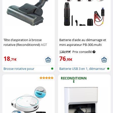
Tête d'aspiration à brosse
Batterie d'aide au démarrage et
rotative (Reconditionné)
AGT
mini aspirateur PB-300.multi
Revolt
139,95€
Prix conseillé
18
76
,71€
,95€
Brosse rotative pour
Batterie USB 3 en 1, démarreur
aspirateur
de v...
RECONDITIONN
É