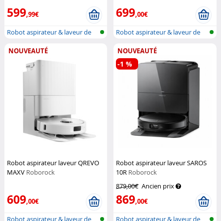
Exclusive
500.base
Sichler Exclusive
599
699
,99€
,00€
Robot aspirateur & laveur de
Robot aspirateur & laveur de
sol wi...
sol wi...
NOUVEAUTÉ
NOUVEAUTÉ
-1 %
Robot aspirateur laveur QREVO
Robot aspirateur laveur SAROS
MAXV
Roborock
10R
Roborock
879,00€
Ancien prix
609
869
,00€
,00€
Robot aspirateur & laveur de
Robot aspirateur & laveur de