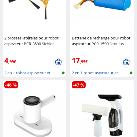
2 brosses latérales pour robot
Batterie de rechange pour robot
aspirateur PCR-3500
Sichler
aspirateur PCR-1590
Simulus
Haushaltsgeräte
4
17
,99€
,95€
2 en 1 robot aspirateur et
2 en 1 robot aspirateur et
nettoyeu...
nettoyeu...
-46 %
-47 %