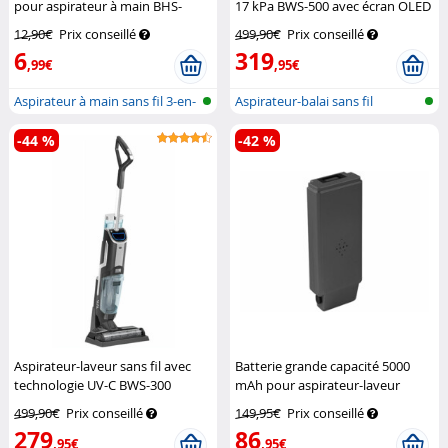
pour aspirateur à main BHS-
17 kPa BWS-500 avec écran OLED
745.ak
Sichler Haushaltsgeräte
Sichler Haushaltsgeräte
12,90€
Prix conseillé
499,90€
Prix conseillé
6
319
,99€
,95€
Aspirateur à main sans fil 3-en-
Aspirateur-balai sans fil
1 p...
-44 %
-42 %
Aspirateur-laveur sans fil avec
Batterie grande capacité 5000
technologie UV-C BWS-300
mAh pour aspirateur-laveur
Sichler Haushaltsgeräte
BWS-300
Sichler Haushaltsgeräte
499,90€
Prix conseillé
149,95€
Prix conseillé
279
86
,95€
,95€