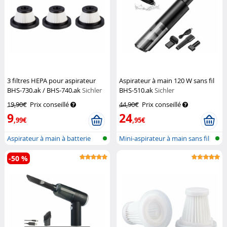
3 filtres HEPA pour aspirateur
Aspirateur à main 120 W sans fil
BHS-730.ak / BHS-740.ak
Sichler
BHS-510.ak
Sichler
Haushaltsgeräte
Haushaltsgeräte
19,90€
Prix conseillé
44,90€
Prix conseillé
9
24
,99€
,95€
Aspirateur à main à batterie
Mini-aspirateur à main sans fil
4en1,...
-50 %