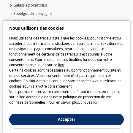
Galassiagiocattoli.it
Speelgoedmelkweg.nl
Galaxiejouets.be
Nous utilisons des cookies
Galaxiespielzeug.be
Speelgoedmelkweg.be
Nous utilisons des traceurs (tels que les cookies) pour inscrire et/ou
accéder à des informations stockées sur votre terminal (ex : données
Macway.com
de navigation : pages consultées, heure de connexion). Le
fonctionnement de certains de ces traceurs est soumis à votre
consentement. Pour le détail de ces finalités fondées sur votre
consentement, cliquez sur ce
lien
.
Certains cookies sont nécessaires au bon fonctionnement du site et
de nos services. Votre consentement n’est pas requis pour ces
cookies. En cliquant sur « continuer sans accepter » vous refusez les
cookies soumis à votre consentement.
Vous pouvez retirer votre consentement à tout moment en cliquant
sur le lien accessible dans notre politique de protection de vos
données personnelles. Pour en savoir plus, cliquez
ici
.
Accepter