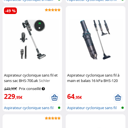
et à s...
pour...
-49 %
Aspirateur cyclonique sans fil et
Aspirateur cyclonique sans fil à
sans sac BHS-700.ak
Sichler
main et balais 16 kPa BHS-120
Haushaltsgeräte
Sichler Haushaltsgeräte
449,90€
Prix conseillé
229
64
,95€
,95€
Aspirateur cyclonique sans fil
Aspirateur cyclonique sans fil
pour...
pour...