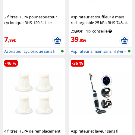
2 filtres HEPA pour aspirateur
Aspirateur et souffleur à main
cyclonique BHS-120
Sichler
rechargeable 25 kPa BHS-745.ak
Haushaltsgeräte
Sichler Haushaltsgeräte
79,90€
Prix conseillé
7
39
,99€
,95€
Aspirateur cyclonique sans fil
Aspirateur à main sans fil 3-en-
pour...
1 p...
-46 %
-36 %
4 filtres HEPA de remplacement
Aspirateur et laveur sans fil