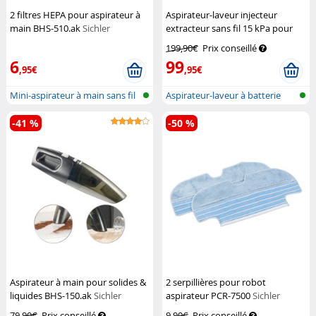
2 filtres HEPA pour aspirateur à
Aspirateur-laveur injecteur
main BHS-510.ak
Sichler
extracteur sans fil 15 kPa pour
Haushaltsgeräte
textiles PWS-60
Sichler
199,90€
Prix conseillé
Haushaltsgeräte
6
99
,95€
,95€
Mini-aspirateur à main sans fil
Aspirateur-laveur à batterie
avec b...
-41 %
-50 %
Aspirateur à main pour solides &
2 serpillières pour robot
liquides BHS-150.ak
Sichler
aspirateur PCR-7500
Sichler
Haushaltsgeräte
Haushaltsgeräte
79,90€
Prix conseillé
9,90€
Prix conseillé