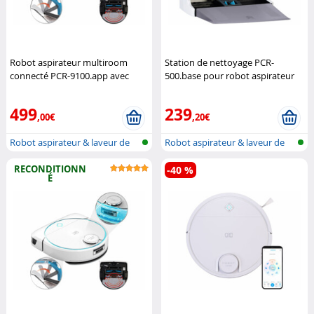
Robot aspirateur multiroom
Station de nettoyage PCR-
connecté PCR-9100.app avec
500.base pour robot aspirateur
capteur lidar
Sichler Exclusive
PCR-9100.app (Reconditionné)
Sichler Exclusive
499
239
,00€
,20€
Robot aspirateur & laveur de
Robot aspirateur & laveur de
sol wi...
sol wi...
RECONDITIONN
-40 %
É