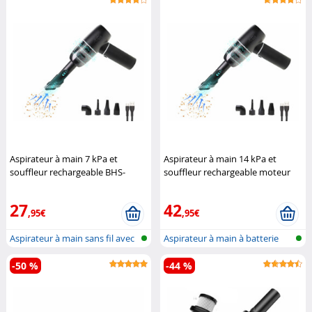
Aspirateur à main 7 kPa et
Aspirateur à main 14 kPa et
souffleur rechargeable BHS-
souffleur rechargeable moteur
730.ak
Sichler Haushaltsgeräte
sans balais BHS-740.ak
Sichler
Haushaltsgeräte
27
42
,95€
,95€
Aspirateur à main sans fil avec
Aspirateur à main à batterie
fil...
4en1,...
-50 %
-44 %