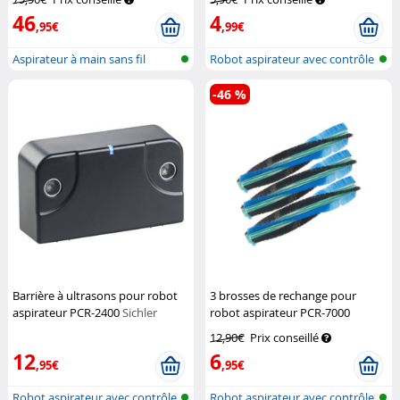
46
4
,95€
,99€
Aspirateur à main sans fil
Robot aspirateur avec contrôle
par...
-46 %
Barrière à ultrasons pour robot
3 brosses de rechange pour
aspirateur PCR-2400
Sichler
robot aspirateur PCR-7000
Haushaltsgeräte
Sichler Haushaltsgeräte
12,90€
Prix conseillé
12
6
,95€
,95€
Robot aspirateur avec contrôle
Robot aspirateur avec contrôle