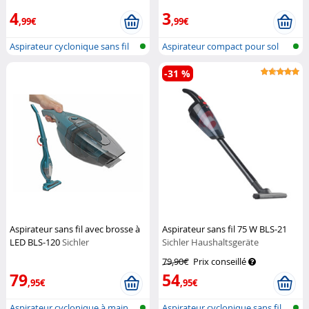
4
3
,99€
,99€
Aspirateur cyclonique sans fil
Aspirateur compact pour sol
avec...
-31 %
Aspirateur sans fil avec brosse à
Aspirateur sans fil 75 W BLS-21
LED BLS-120
Sichler
Sichler Haushaltsgeräte
Haushaltsgeräte
79,90€
Prix conseillé
79
54
,95€
,95€
Aspirateur cyclonique à main
Aspirateur cyclonique sans fil