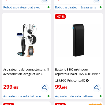
Robot aspirateur plat avec
Robot aspirateur réseau sans
filtre H...
fil, c...
-47 %
Aspirateur balai connecté sans fil
Batterie 3800 mAh pour
avec fonction lavage et UV-C
aspirateur-balai BWS-400
Sichler
BWS-400
Sichler Haushaltsgeräte
Haushaltsgeräte
189,90€
Prix conseillé
299
99
,95€
,95€
Aspirateur de sol à batterie
Aspirateur de sol à batterie
avec n...
avec n...