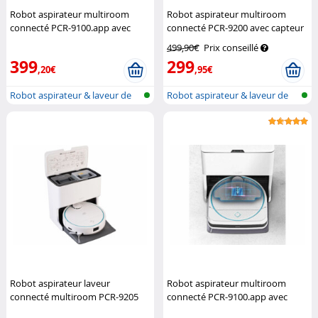
Robot aspirateur multiroom
Robot aspirateur multiroom
connecté PCR-9100.app avec
connecté PCR-9200 avec capteur
capteur lidar (Reconditionné)
lidar
Sichler Haushaltsgeräte
499,90€
Prix conseillé
Sichler Exclusive
399
299
,20€
,95€
Robot aspirateur & laveur de
Robot aspirateur & laveur de
sol wi...
sol wi...
Robot aspirateur laveur
Robot aspirateur multiroom
connecté multiroom PCR-9205
connecté PCR-9100.app avec
avec station de lavage
Sichler
station de nettoyage PCR-