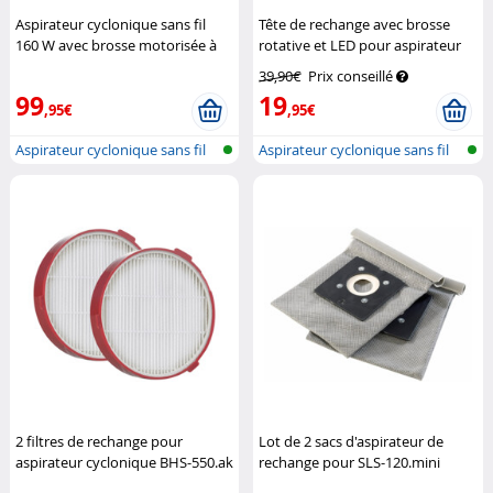
Aspirateur cyclonique sans fil
Tête de rechange avec brosse
160 W avec brosse motorisée à
rotative et LED pour aspirateur
LED BHS-620.ak
Sichler
BHS-550.ak
Sichler
39,90€
Prix conseillé
Haushaltsgeräte
Haushaltsgeräte
99
19
,95€
,95€
Aspirateur cyclonique sans fil
Aspirateur cyclonique sans fil
avec...
avec...
2 filtres de rechange pour
Lot de 2 sacs d'aspirateur de
aspirateur cyclonique BHS-550.ak
rechange pour SLS-120.mini
Sichler Haushaltsgeräte
Sichler Beauty