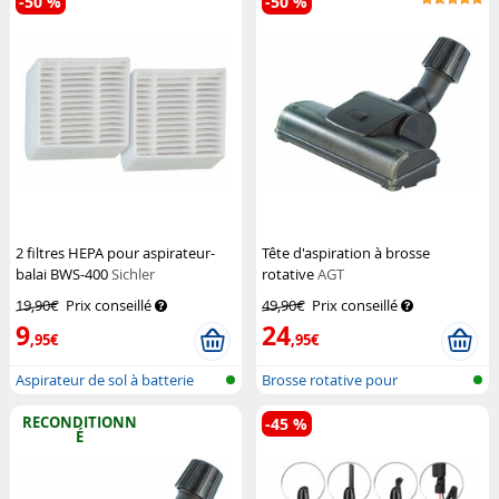
-50 %
-50 %
2 filtres HEPA pour aspirateur-
Tête d'aspiration à brosse
balai BWS-400
Sichler
rotative
AGT
Haushaltsgeräte
19,90€
Prix conseillé
49,90€
Prix conseillé
9
24
,95€
,95€
Aspirateur de sol à batterie
Brosse rotative pour
avec n...
aspirateur
RECONDITIONN
-45 %
É