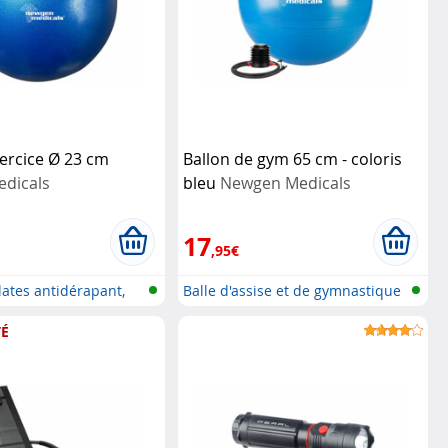
xercice Ø 23 cm
Ballon de gym 65 cm - coloris
dicals
bleu
Newgen Medicals
17
,95€
lates antidérapant,
Balle d'assise et de gymnastique
ég...
É