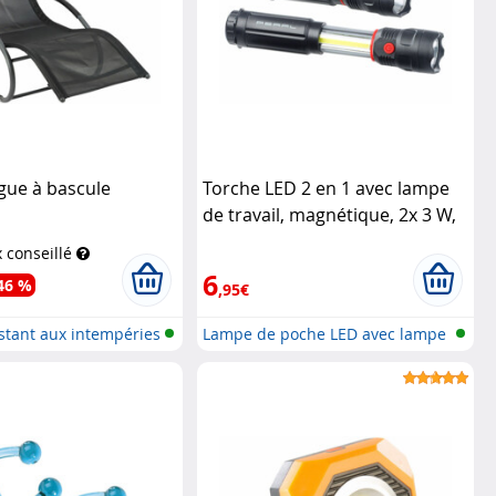
gue à bascule
Torche LED 2 en 1 avec lampe
de travail, magnétique, 2x 3 W,
300 lm, IPX4
Pearl
x conseillé
6
46 %
,95€
istant aux intempéries
Lampe de poche LED avec lampe
de tr...