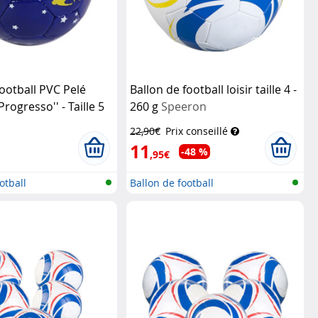
football PVC Pelé
Ballon de football loisir taille 4 -
rogresso'' - Taille 5
260 g
Speeron
22,90€
Prix conseillé
11
-48 %
,95€
otball
Ballon de football