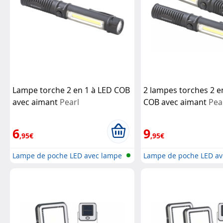
Lampe torche 2 en 1 à LED COB
2 lampes torches 2 e
avec aimant
Pearl
COB avec aimant
Pea
6
9
,95€
,95€
Lampe de poche LED avec lampe
Lampe de poche LED av
de tr...
de tr...