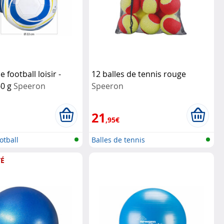
e football loisir -
12 balles de tennis rouge
260 g
Speeron
Speeron
21
,95€
otball
Balles de tennis
É