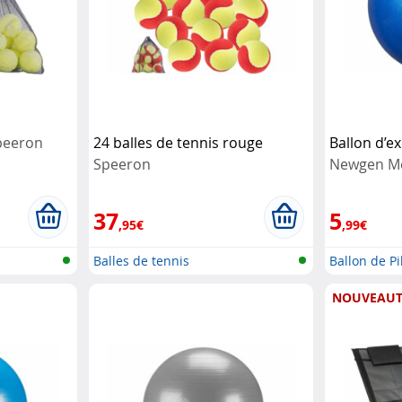
peeron
24 balles de tennis rouge
Ballon d’e
Speeron
Newgen Me
37
5
,95€
,99€
Balles de tennis
Ballon de Pi
gon...
NOUVEAUT