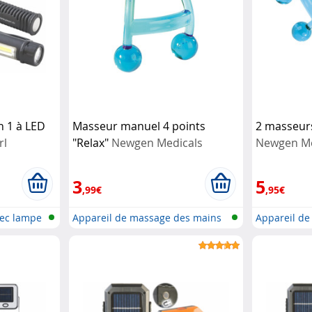
n 1 à LED
Masseur manuel 4 points
2 masseur
rl
"Relax"
Newgen Medicals
Newgen Me
3
5
,99€
,95€
ec lampe
Appareil de massage des mains
Appareil d