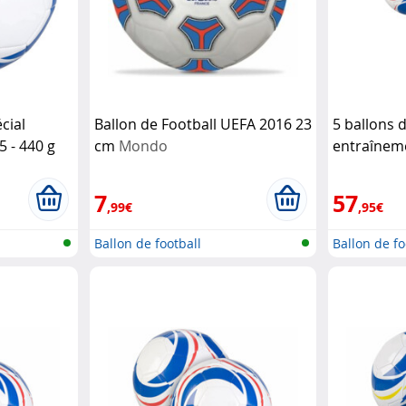
cial
Ballon de Football UEFA 2016 23
5 ballons d
5 - 440 g
cm
Mondo
entraînemen
Speeron
7
57
,99€
,95€
Ballon de football
Ballon de fo