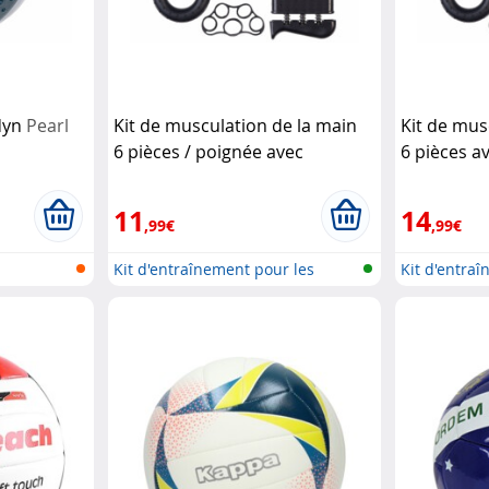
adyn
Pearl
Kit de musculation de la main
Kit de mus
6 pièces / poignée avec
6 pièces a
compteur
Speeron
compteur
11
14
,99€
,99€
Kit d'entraînement pour les
Kit d'entraî
mains
les...