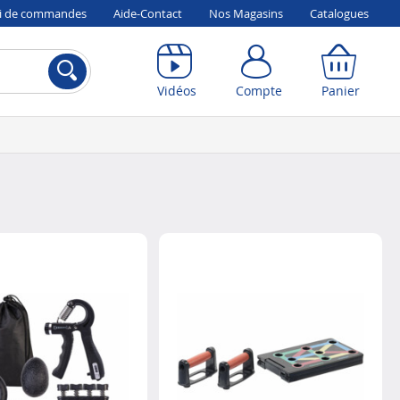
vi de commandes
Aide-Contact
Nos Magasins
Catalogues
Compte
Panier
Vidéos
Compte
Panier