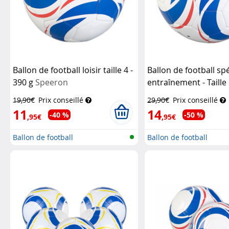
Ballon de football loisir taille 4 -
Ballon de football spé
390 g
Speeron
entraînement - Taille 
Speeron
19,90€
Prix conseillé
29,90€
Prix conseillé
11
14
-40 %
-50 %
,95€
,95€
Ballon de football
Ballon de football