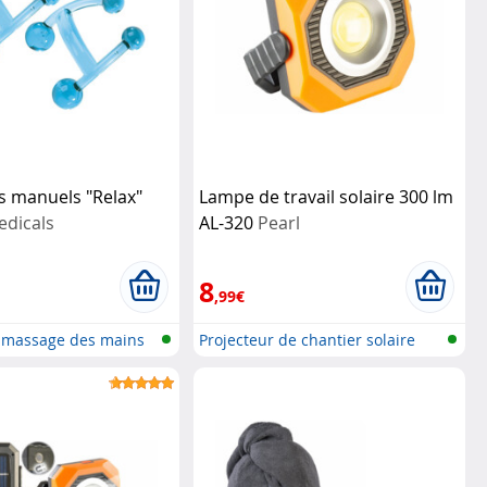
s manuels "Relax"
Lampe de travail solaire 300 lm
dicals
AL-320
Pearl
8
,99€
e massage des mains
Projecteur de chantier solaire
avec...