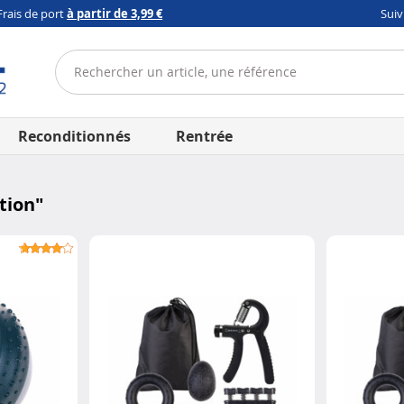
Frais de port
à partir de 3,99 €
Sui
Reconditionnés
Rentrée
tion
"