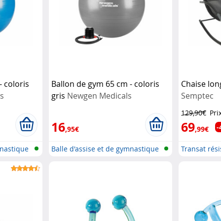
 coloris
Ballon de gym 65 cm - coloris
Chaise lon
s
gris
Newgen Medicals
Semptec
129,90€
Pri
16
69
-
,95€
,99€
mnastique
Balle d'assise et de gymnastique
Transat rés
ég...
a...