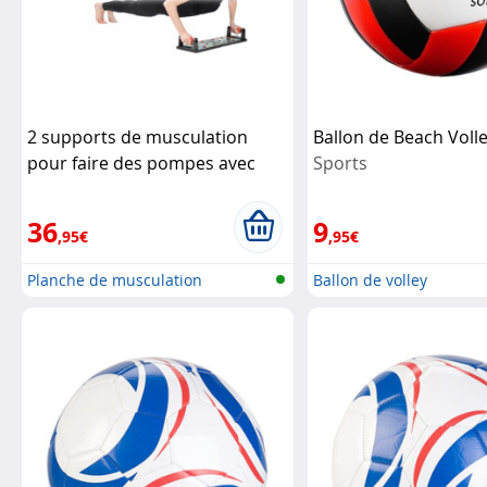
2 supports de musculation
Ballon de Beach Voll
pour faire des pompes avec
Sports
poignées amovibles
Newgen
Medicals
36
9
,95€
,95€
Planche de musculation
Ballon de volley