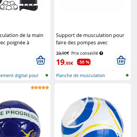
culation de la main
Support de musculation pour
vec poignée à
faire des pompes avec
Speeron
poignées amovibles
Newgen
39,90€
Prix conseillé
Medicals
19
-50 %
,95€
nement digital pour
Planche de musculation