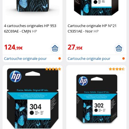
4 cartouches originales HP 953
Cartouche originale HP N°21
6ZC69AE - CMJN
HP
C9351AE - Noir
HP
124
27
,99€
,95€
Cartouche originale pour
Cartouche originale pour
imprimante...
imprimante...