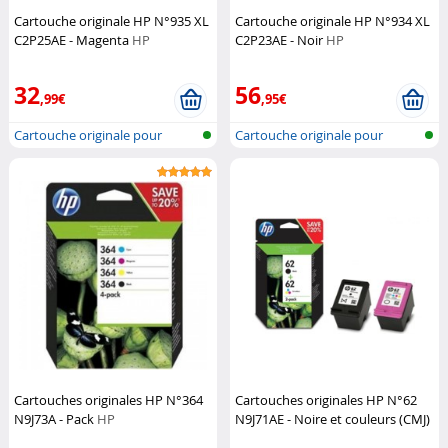
Cartouche originale HP N°935 XL
Cartouche originale HP N°934 XL
C2P25AE - Magenta
HP
C2P23AE - Noir
HP
32
56
,99€
,95€
Cartouche originale pour
Cartouche originale pour
imprimante...
imprimante...
Cartouches originales HP N°364
Cartouches originales HP N°62
N9J73A - Pack
HP
N9J71AE - Noire et couleurs (CMJ)
HP