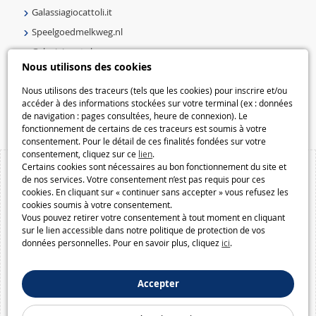
Galassiagiocattoli.it
Speelgoedmelkweg.nl
Galaxiejouets.be
Nous utilisons des cookies
Galaxiespielzeug.be
Speelgoedmelkweg.be
Nous utilisons des traceurs (tels que les cookies) pour inscrire et/ou
accéder à des informations stockées sur votre terminal (ex : données
Macway.com
de navigation : pages consultées, heure de connexion). Le
fonctionnement de certains de ces traceurs est soumis à votre
consentement. Pour le détail de ces finalités fondées sur votre
consentement, cliquez sur ce
lien
.
Certains cookies sont nécessaires au bon fonctionnement du site et
de nos services. Votre consentement n’est pas requis pour ces
cookies. En cliquant sur « continuer sans accepter » vous refusez les
cookies soumis à votre consentement.
Vous pouvez retirer votre consentement à tout moment en cliquant
sur le lien accessible dans notre politique de protection de vos
données personnelles. Pour en savoir plus, cliquez
ici
.
Accepter