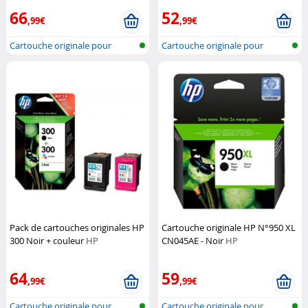
66
52
,99€
,99€
Cartouche originale pour
Cartouche originale pour
imprimante...
imprimante...
Pack de cartouches originales HP
Cartouche originale HP N°950 XL
300 Noir + couleur
HP
CN045AE - Noir
HP
64
59
,99€
,99€
Cartouche originale pour
Cartouche originale pour