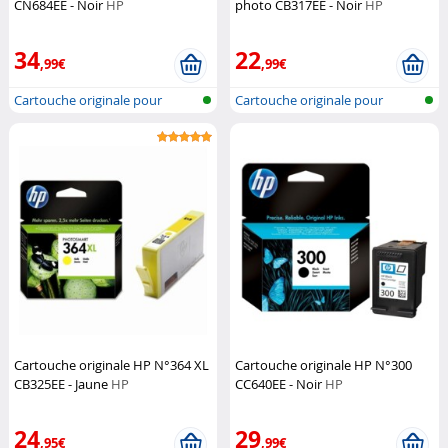
CN684EE - Noir
HP
photo CB317EE - Noir
HP
34
22
,99€
,99€
Cartouche originale pour
Cartouche originale pour
imprimante...
imprimante...
Cartouche originale HP N°364 XL
Cartouche originale HP N°300
CB325EE - Jaune
HP
CC640EE - Noir
HP
24
29
,95€
,99€