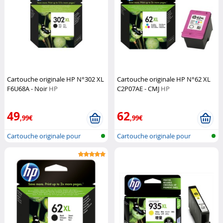
Cartouche originale HP N°302 XL
Cartouche originale HP N°62 XL
F6U68A - Noir
HP
C2P07AE - CMJ
HP
49
62
,99€
,99€
Cartouche originale pour
Cartouche originale pour
imprimante...
imprimante...