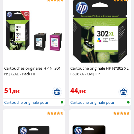
Cartouches originales HP N°301
Cartouche originale HP N°302 XL
N9J72AE - Pack
HP
F6U67A - CMJ
HP
51
44
,99€
,99€
Cartouche originale pour
Cartouche originale pour
imprimante...
imprimante...