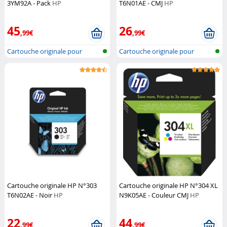
3YM92A - Pack
HP
T6N01AE - CMJ
HP
45
26
,99€
,99€
Cartouche originale pour
Cartouche originale pour
imprimante...
imprimante...
Cartouche originale HP N°303
Cartouche originale HP N°304 XL
T6N02AE - Noir
HP
N9K05AE - Couleur CMJ
HP
22
44
,99€
,99€