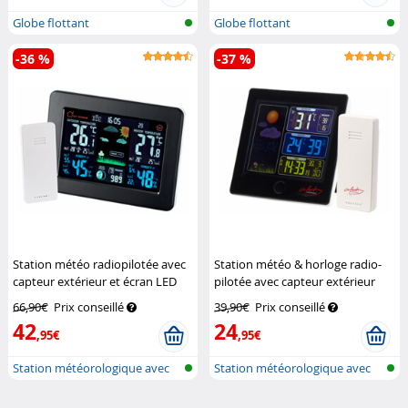
Globe flottant
Globe flottant
-36 %
-37 %
Station météo radiopilotée avec
Station météo & horloge radio-
capteur extérieur et écran LED
pilotée avec capteur extérieur
couleur
Infactory
FWS-260 - Noir
Infactory
66,90€
Prix conseillé
39,90€
Prix conseillé
42
24
,95€
,95€
Station météorologique avec
Station météorologique avec
écran c...
écran c...