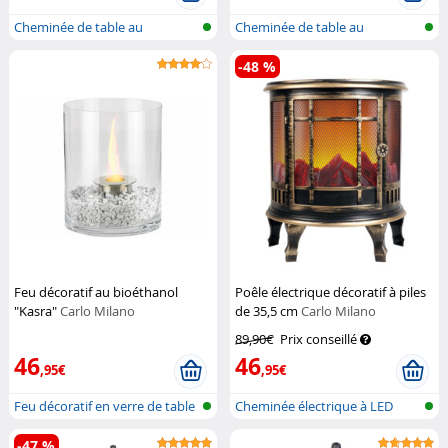
Cheminée de table au
Cheminée de table au
bioéthanol
bioéthanol
-48 %
Feu décoratif au bioéthanol
Poêle électrique décoratif à piles
"Kasra"
Carlo Milano
de 35,5 cm
Carlo Milano
89,90€
Prix conseillé
46
46
,95€
,95€
Feu décoratif en verre de table
Cheminée électrique à LED
au...
sans fonc...
-47 %