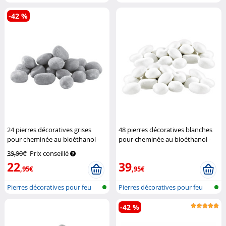
prise...
-42 %
24 pierres décoratives grises
48 pierres décoratives blanches
pour cheminée au bioéthanol -
pour cheminée au bioéthanol -
Gris
Carlo Milano
Blanc
Carlo Milano
39,90€
Prix conseillé
22
39
,95€
,95€
Pierres décoratives pour feu
Pierres décoratives pour feu
-42 %