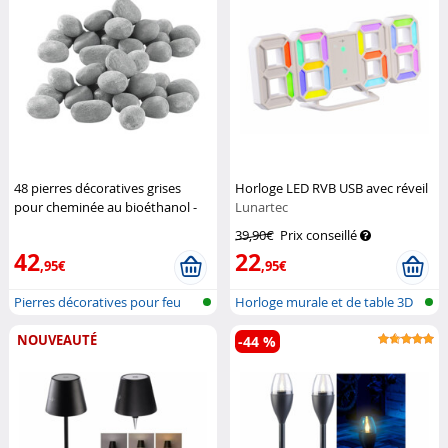
48 pierres décoratives grises
Horloge LED RVB USB avec réveil
pour cheminée au bioéthanol -
Lunartec
Gris
Carlo Milano
39,90€
Prix conseillé
42
22
,95€
,95€
Pierres décoratives pour feu
Horloge murale et de table 3D
avec...
NOUVEAUTÉ
-44 %