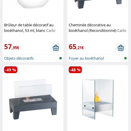
Brûleur de table décoratif au
Cheminée décorative au
bioéthanol, 53 ml, blanc
Carlo
bioéthanol (Reconditionné)
Carlo
Milano
Milano
57
65
,95€
,21€
Objets décoratifs
Foyer au bioéthanol
-49 %
-48 %