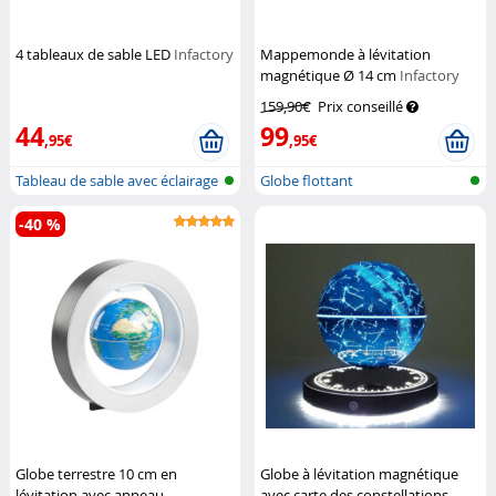
4 tableaux de sable LED
Infactory
Mappemonde à lévitation
magnétique Ø 14 cm
Infactory
159,90€
Prix conseillé
44
99
,95€
,95€
Tableau de sable avec éclairage
Globe flottant
LED
-40 %
Globe terrestre 10 cm en
Globe à lévitation magnétique
lévitation avec anneau
avec carte des constellations