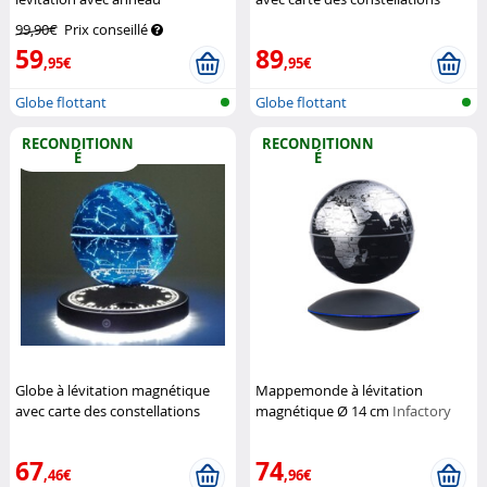
magnétique à éclairage LED
MagneticLand
99,90€
Prix conseillé
multicolore
Infactory
59
89
,95€
,95€
Globe flottant
Globe flottant
RECONDITIONN
RECONDITIONN
É
É
Globe à lévitation magnétique
Mappemonde à lévitation
avec carte des constellations
magnétique Ø 14 cm
Infactory
(Reconditionné)
MagneticLand
67
74
,46€
,96€