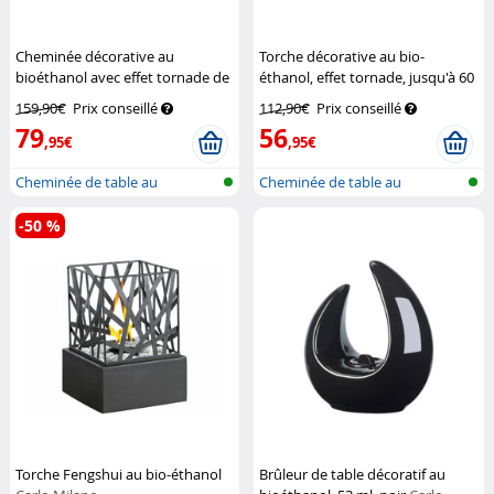
Cheminée décorative au
Torche décorative au bio-
bioéthanol avec effet tornade de
éthanol, effet tornade, jusqu'à 60
feu
Carlo Milano
min. de combustion
Carlo Milano
159,90€
Prix conseillé
112,90€
Prix conseillé
79
56
,95€
,95€
Cheminée de table au
Cheminée de table au
bioéthanol ave...
bioéthanol ave...
-50 %
Torche Fengshui au bio-éthanol
Brûleur de table décoratif au