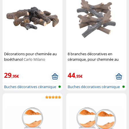
Décorations pour cheminée au
8 branches décoratives en
bioéthanol
Carlo Milano
céramique, pour cheminée au
bioéthanol
Carlo Milano
29
44
,95€
,95€
Buches décoratives céramique
Buches décoratives céramique
pour c...
pour c...