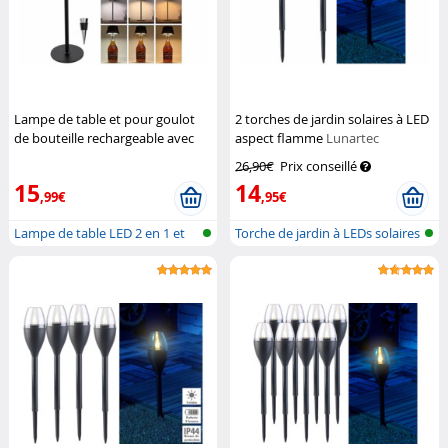
Lampe de table et pour goulot
2 torches de jardin solaires à LED
de bouteille rechargeable avec
aspect flamme
Lunartec
LED RVBB
Lunartec
26,90€
Prix conseillé
15
14
,99€
,95€
Lampe de table LED 2 en 1 et
Torche de jardin à LEDs solaires
boucho...
av...