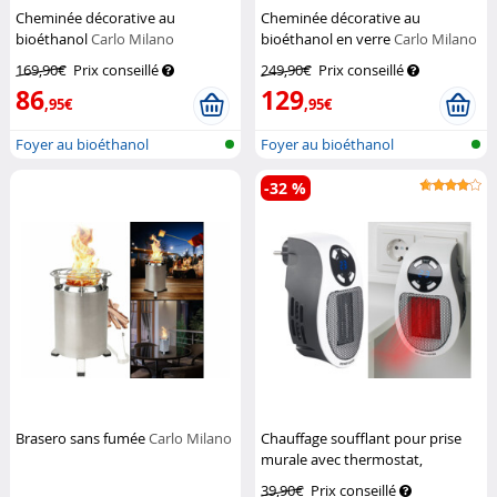
Cheminée décorative au
Cheminée décorative au
bioéthanol
Carlo Milano
bioéthanol en verre
Carlo Milano
169,90€
Prix conseillé
249,90€
Prix conseillé
86
129
,95€
,95€
Foyer au bioéthanol
Foyer au bioéthanol
-32 %
Brasero sans fumée
Carlo Milano
Chauffage soufflant pour prise
murale avec thermostat,
minuterie et écran LED
Sichler
39,90€
Prix conseillé