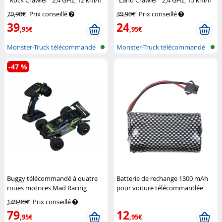
"Rock Crawler" 2,4 GHz, 12 km/h
"Land Crawler" 2,4 GHz, 15 km/h
Simulus
Simulus
79,90€
Prix conseillé
49,90€
Prix conseillé
39
24
,95€
,95€
Monster-Truck télécommandé
Monster-Truck télécommandé
-47 %
Buggy télécommandé à quatre
Batterie de rechange 1300 mAh
roues motrices Mad Racing
pour voiture télécommandée
Simulus
Mad Racing
Simulus
149,90€
Prix conseillé
79
12
,95€
,95€