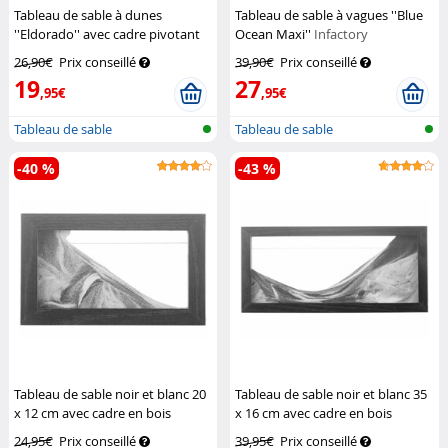
Tableau de sable à dunes
Tableau de sable à vagues ''Blue
''Eldorado'' avec cadre pivotant
Ocean Maxi''
Infactory
en métal
Infactory
26,90€
Prix conseillé
39,90€
Prix conseillé
19
27
,95€
,95€
Tableau de sable
Tableau de sable
-40 %
-43 %
Tableau de sable noir et blanc 20
Tableau de sable noir et blanc 35
x 12 cm avec cadre en bois
x 16 cm avec cadre en bois
Infactory
Infactory
24,95€
Prix conseillé
39,95€
Prix conseillé