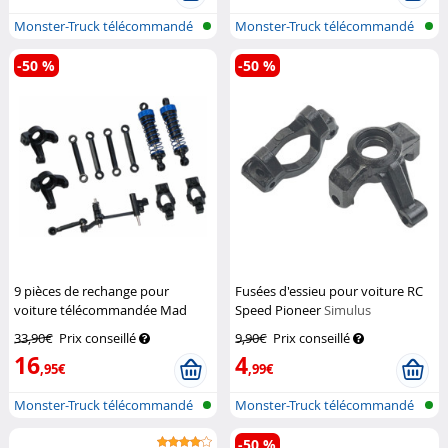
Monster-Truck télécommandé
Monster-Truck télécommandé
-50 %
-50 %
9 pièces de rechange pour
Fusées d'essieu pour voiture RC
voiture télécommandée Mad
Speed Pioneer
Simulus
Racing
Simulus
33,90€
Prix conseillé
9,90€
Prix conseillé
16
4
,95€
,99€
Monster-Truck télécommandé
Monster-Truck télécommandé
-50 %