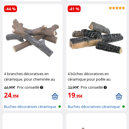
-44 %
-41 %
4 branches décoratives en
4 bûches décoratives en
céramique, pour cheminée au
céramique pour poêle au
bioéthanol
Carlo Milano
bioéthanol
Carlo Milano
44,90€
Prix conseillé
33,90€
Prix conseillé
24
19
,95€
,95€
Buches décoratives céramique
Buches décoratives céramique
pour c...
pour c...