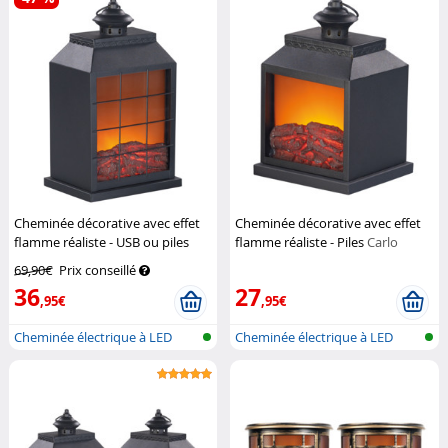
Cheminée décorative avec effet
Cheminée décorative avec effet
flamme réaliste - USB ou piles
flamme réaliste - Piles
Carlo
Carlo Milano
Milano
69,90€
Prix conseillé
36
27
,95€
,95€
Cheminée électrique à LED
Cheminée électrique à LED
sans fonc...
sans fonc...