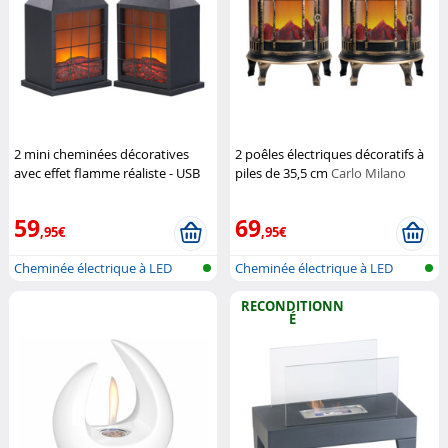
2 mini cheminées décoratives
2 poêles électriques décoratifs à
avec effet flamme réaliste - USB
piles de 35,5 cm
Carlo Milano
ou piles
Carlo Milano
59
69
,95€
,95€
Cheminée électrique à LED
Cheminée électrique à LED
sans fonc...
sans fonc...
RECONDITIONN
É