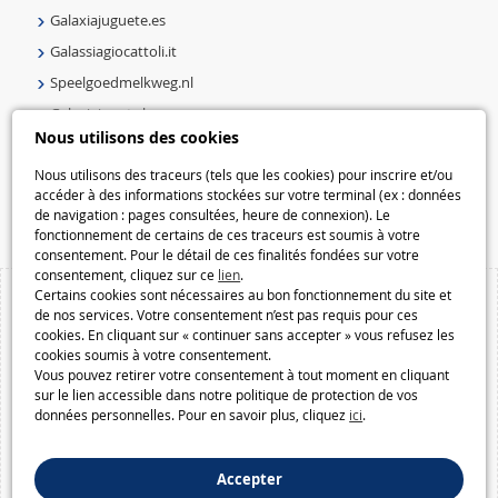
Galaxiajuguete.es
Galassiagiocattoli.it
Speelgoedmelkweg.nl
Galaxiejouets.be
Nous utilisons des cookies
Galaxiespielzeug.be
Speelgoedmelkweg.be
Nous utilisons des traceurs (tels que les cookies) pour inscrire et/ou
accéder à des informations stockées sur votre terminal (ex : données
Macway.com
de navigation : pages consultées, heure de connexion). Le
fonctionnement de certains de ces traceurs est soumis à votre
consentement. Pour le détail de ces finalités fondées sur votre
consentement, cliquez sur ce
lien
.
Certains cookies sont nécessaires au bon fonctionnement du site et
de nos services. Votre consentement n’est pas requis pour ces
cookies. En cliquant sur « continuer sans accepter » vous refusez les
cookies soumis à votre consentement.
Vous pouvez retirer votre consentement à tout moment en cliquant
sur le lien accessible dans notre politique de protection de vos
données personnelles. Pour en savoir plus, cliquez
ici
.
Accepter