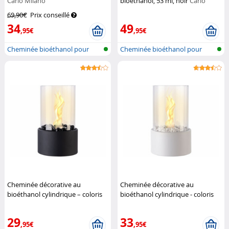
Carlo Milano
bioéthanol, 53 ml, noir
Carlo
Milano
69,90€
Prix conseillé
34
49
,95€
,95€
Cheminée bioéthanol pour
Cheminée bioéthanol pour
décoration...
décoration...
Cheminée décorative au
Cheminée décorative au
bioéthanol cylindrique – coloris
bioéthanol cylindrique - coloris
noir
Carlo Milano
blanc
Carlo Milano
29
33
,95€
,95€