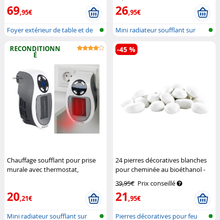
Haushaltsgeräte
69
26
,95€
,95€
Foyer extérieur de table et de
Mini radiateur soufflant sur
sol
prise...
RECONDITIONN
-45 %
É
Chauffage soufflant pour prise
24 pierres décoratives blanches
murale avec thermostat,
pour cheminée au bioéthanol -
minuterie et écran LED
Blanc
Carlo Milano
39,95€
Prix conseillé
(Reconditionné)
Sichler
20
21
Haushaltsgeräte
,21€
,95€
Mini radiateur soufflant sur
Pierres décoratives pour feu