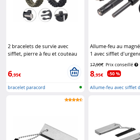
2 bracelets de survie avec
Allume-feu au magné
sifflet, pierre à feu et couteau
1 avec sifflet d'urgen
Semptec
boussole
Pearl
17,90€
Prix conseillé
6
8
-50 %
,95€
,95€
bracelet paracord
Allume-feu avec sifflet
e...