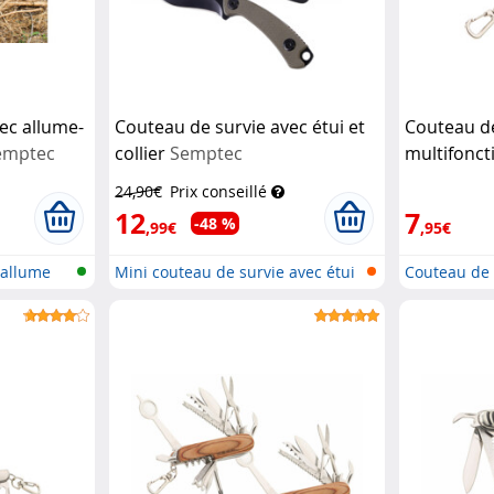
ec allume-
Couteau de survie avec étui et
Couteau d
emptec
collier
Semptec
multifonct
manche en
24,90€
Prix conseillé
12
7
-48 %
,99€
,95€
 allume
Mini couteau de survie avec étui
Couteau de 
de...