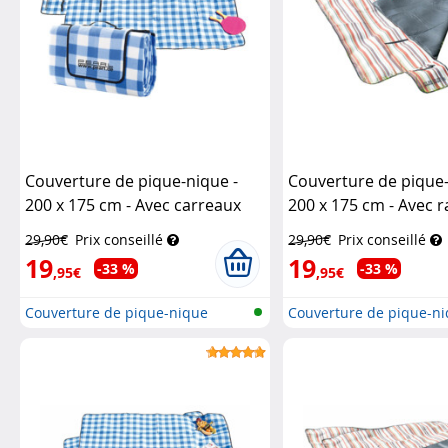
Couverture de pique-nique -
Couverture de pique-
200 x 175 cm - Avec carreaux
200 x 175 cm - Avec 
Pearl
Pearl
29,90€
Prix conseillé
29,90€
Prix conseillé
19
19
-33 %
-33 %
,95€
,95€
Couverture de pique-nique
Couverture de pique-n
imperméab...
imperméab...