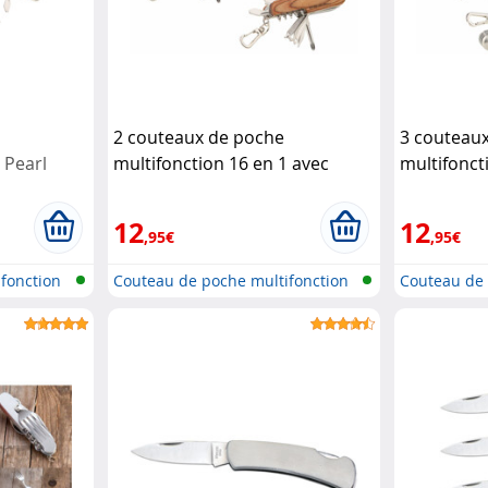
2 couteaux de poche
3 couteau
1
Pearl
multifonction 16 en 1 avec
multifonct
manche en bois
Pearl
12
12
,95€
,95€
fonction
Couteau de poche multifonction
Couteau de 