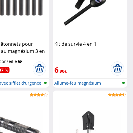
bâtonnets pour
Kit de survie 4 en 1
u au magnésium 3 en
 conseillé
6
37 %
,90€
vec sifflet d'urgence
Allume-feu magnésium