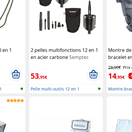
0 en 1
2 pelles multifonctions 12 en 1
Montre de 
en acier carbone
Semptec
bracelet 
29,90€
Prix
53
14
-
,95€
,95€
1
Pelle multi-outils 12 en 1
Montre-brac
bracelet...