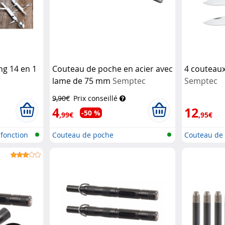
ng 14 en 1
Couteau de poche en acier avec
4 couteaux
lame de 75 mm
Semptec
Semptec
9,90€
Prix conseillé
4
12
-50 %
,99€
,95€
fonction
Couteau de poche
Couteau de