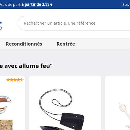
Frais de port
à partir de 3,99 €
Sui
Reconditionnés
Rentrée
e avec allume feu
"