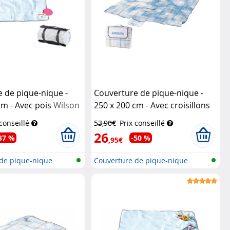
 de pique-nique -
Couverture de pique-nique -
cm - Avec pois
Wilson
250 x 200 cm - Avec croisillons
Pearl
 conseillé
53,90€
Prix conseillé
26
37 %
-50 %
,95€
de pique-nique
Couverture de pique-nique
..
imperméab...