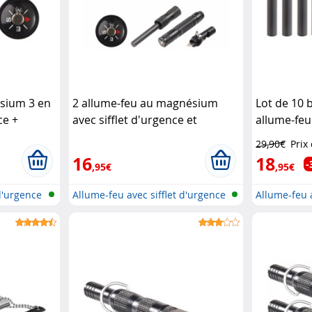
sium 3 en
2 allume-feu au magnésium
Lot de 10 
ce +
avec sifflet d'urgence et
allume-fe
boussole
Pearl
1
Pearl
29,90€
Prix
16
18
-
,95€
,95€
 d'urgence
Allume-feu avec sifflet d'urgence
Allume-feu a
e...
e...