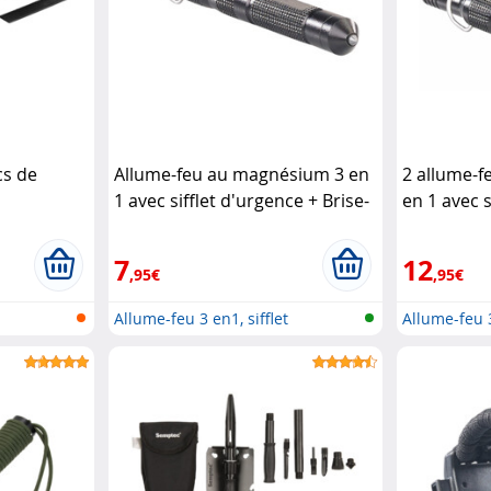
cs de
Allume-feu au magnésium 3 en
2 allume-
1 avec sifflet d'urgence + Brise-
en 1 avec s
vitre
Pearl
brise-vitr
7
12
,95€
,95€
Allume-feu 3 en1, sifflet
Allume-feu 3
d'urgence...
d'urgence...