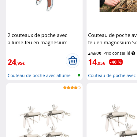
2 couteaux de poche avec
Couteau de poche av
allume-feu en magnésium
feu en magnésium
S
Semptec
24,90€
Prix conseillé
24
14
-40 %
,95€
,95€
Couteau de poche avec allume
Couteau de poche avec
feu
feu