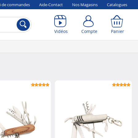
vi de commandes
Aide-Contact
Nos Magasins
Catalogues
Compte
Panier
Vidéos
Compte
Panier