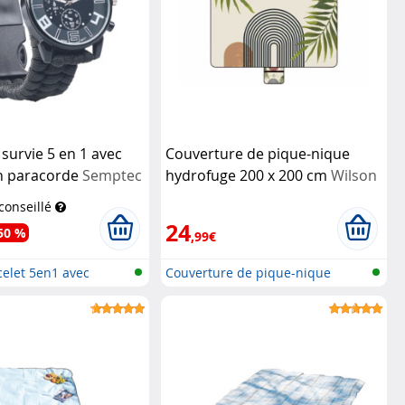
survie 5 en 1 avec
Couverture de pique-nique
en paracorde
Semptec
hydrofuge 200 x 200 cm
Wilson
Gabor
 conseillé
24
50 %
,99€
elet 5en1 avec
Couverture de pique-nique
imperméab...