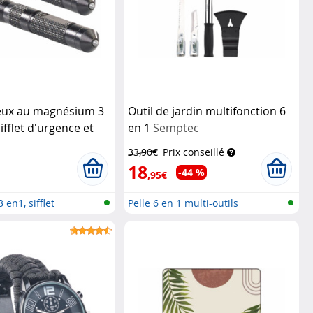
feux au magnésium 3
Outil de jardin multifonction 6
ifflet d'urgence et
en 1
Semptec
e
Pearl
33,90€
Prix conseillé
18
-44 %
,95€
 en1, sifflet
Pelle 6 en 1 multi-outils