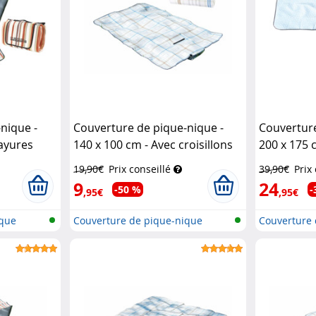
nique -
Couverture de pique-nique -
Couverture
rayures
140 x 100 cm - Avec croisillons
200 x 175 
Pearl
Gabor
19,90€
Prix conseillé
39,90€
Prix
9
24
-50 %
-
,95€
,95€
ique
Couverture de pique-nique
Couverture 
imperméab...
imperméab.