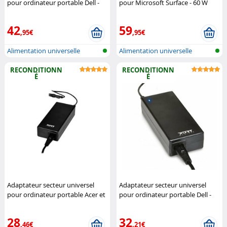
pour ordinateur portable Dell -
pour Microsoft Surface - 60 W
90 W
PORT Connect
PORT Connect
42
59
,95€
,95€
Alimentation universelle
Alimentation universelle
Notebook
Notebook
RECONDITIONN
RECONDITIONN
É
É
Adaptateur secteur universel
Adaptateur secteur universel
pour ordinateur portable Acer et
pour ordinateur portable Dell -
Toshiba - 65 W (Reconditionné)
90 W (Reconditionné)
PORT
PORT Connect
Connect
28
32
,46€
,21€