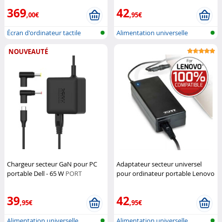
369
42
,00€
,95€
Écran d'ordinateur tactile
Alimentation universelle
Notebook
NOUVEAUTÉ
Chargeur secteur GaN pour PC
Adaptateur secteur universel
portable Dell - 65 W
PORT
pour ordinateur portable Lenovo
Connect
- 90 W
PORT Connect
39
42
,95€
,95€
Alimentation universelle
Alimentation universelle