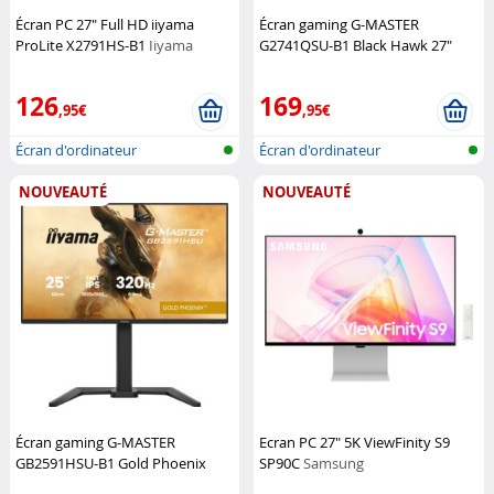
Écran PC 27" Full HD iiyama
Écran gaming G-MASTER
ProLite X2791HS-B1
Iiyama
G2741QSU-B1 Black Hawk 27"
Iiyama
126
169
,95€
,95€
Écran d'ordinateur
Écran d'ordinateur
NOUVEAUTÉ
NOUVEAUTÉ
Écran gaming G-MASTER
Ecran PC 27" 5K ViewFinity S9
GB2591HSU-B1 Gold Phoenix
SP90C
Samsung
24,5"
Iiyama