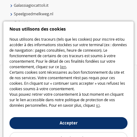
Galassiagiocattoli.it
Speelgoedmelkweg.nl
Galaxiejouets.be
Nous utilisons des cookies
Galaxiespielzeug.be
Speelgoedmelkweg.be
Nous utilisons des traceurs (tels que les cookies) pour inscrire et/ou
accéder à des informations stockées sur votre terminal (ex : données
Macway.com
de navigation : pages consultées, heure de connexion). Le
fonctionnement de certains de ces traceurs est soumis à votre
consentement. Pour le détail de ces finalités fondées sur votre
consentement, cliquez sur ce
lien
.
Certains cookies sont nécessaires au bon fonctionnement du site et
de nos services. Votre consentement n’est pas requis pour ces
cookies. En cliquant sur « continuer sans accepter » vous refusez les
cookies soumis à votre consentement.
Vous pouvez retirer votre consentement à tout moment en cliquant
sur le lien accessible dans notre politique de protection de vos
données personnelles. Pour en savoir plus, cliquez
ici
.
Accepter