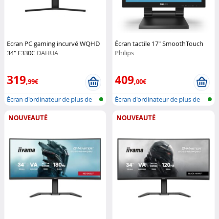
Ecran PC gaming incurvé WQHD
Écran tactile 17" SmoothTouch
34" E330C
DAHUA
Philips
319
409
,99€
,00€
Écran d'ordinateur de plus de
Écran d'ordinateur de plus de
32''
32''
NOUVEAUTÉ
NOUVEAUTÉ