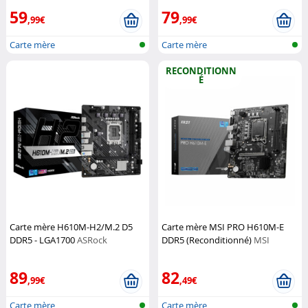
59
79
,99€
,99€
Carte mère
Carte mère
RECONDITIONN
É
Carte mère H610M-H2/M.2 D5
Carte mère MSI PRO H610M-E
DDR5 - LGA1700
ASRock
DDR5 (Reconditionné)
MSI
89
82
,99€
,49€
Carte mère
Carte mère