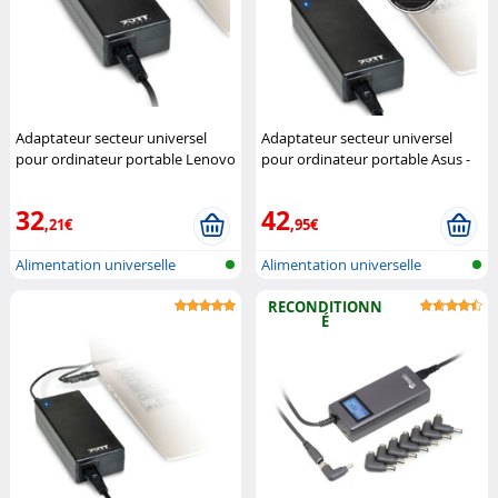
Adaptateur secteur universel
Adaptateur secteur universel
pour ordinateur portable Lenovo
pour ordinateur portable Asus -
- 90 W (Reconditionné)
PORT
90 W
PORT Connect
Connect
32
42
,21€
,95€
Alimentation universelle
Alimentation universelle
Notebook
Notebook
RECONDITIONN
É