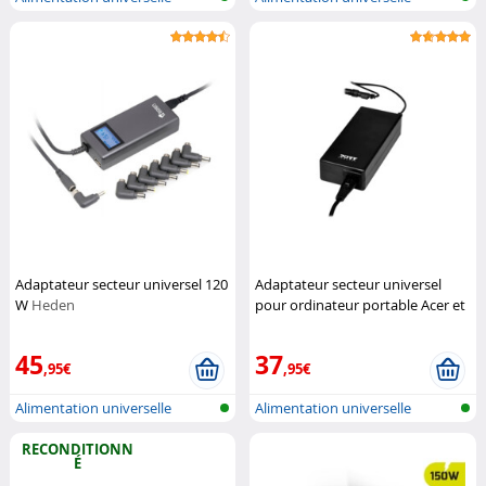
Notebook
Notebook
Adaptateur secteur universel 120
Adaptateur secteur universel
W
Heden
pour ordinateur portable Acer et
Toshiba - 65 W
PORT Connect
45
37
,95€
,95€
Alimentation universelle
Alimentation universelle
Notebook
Notebook
RECONDITIONN
É