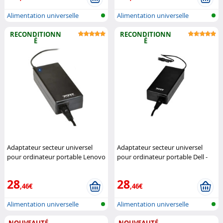
Alimentation universelle
Alimentation universelle
Notebook
Notebook
RECONDITIONN
RECONDITIONN
É
É
Adaptateur secteur universel
Adaptateur secteur universel
pour ordinateur portable Lenovo
pour ordinateur portable Dell -
- 65 W (Reconditionné)
PORT
65 W (Reconditionné)
PORT
Connect
Connect
28
28
,46€
,46€
Alimentation universelle
Alimentation universelle
Notebook
Notebook