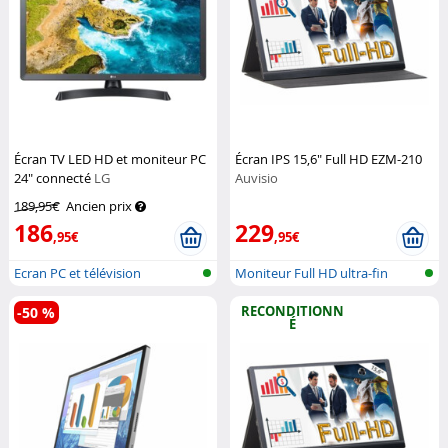
Écran TV LED HD et moniteur PC
Écran IPS 15,6" Full HD EZM-210
24" connecté
LG
Auvisio
189,95€
Ancien prix
186
229
,95€
,95€
Ecran PC et télévision
Moniteur Full HD ultra-fin
connectée
RECONDITIONN
-50 %
É