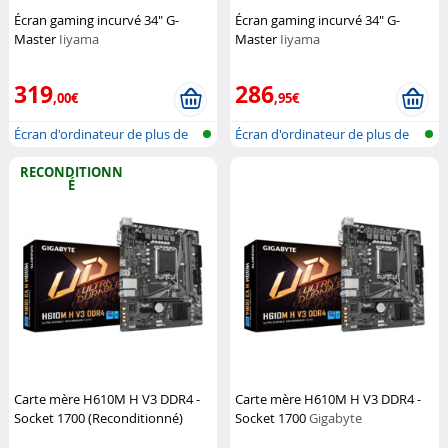
Écran gaming incurvé 34" G-
Écran gaming incurvé 34" G-
Master
Iiyama
Master
Iiyama
319
286
,00€
,95€
Écran d'ordinateur de plus de
Écran d'ordinateur de plus de
32''
32''
RECONDITIONN
É
Carte mère H610M H V3 DDR4 -
Carte mère H610M H V3 DDR4 -
Socket 1700 (Reconditionné)
Socket 1700
Gigabyte
Gigabyte