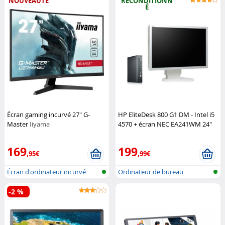
NOUVEAUTÉ
RECONDITIONN
É
Écran gaming incurvé 27" G-
HP EliteDesk 800 G1 DM - Intel i5
Master
Iiyama
4570 + écran NEC EA241WM 24"
(reconditionnés)
HP
169
199
,95€
,99€
Écran d'ordinateur incurvé
Ordinateur de bureau
reconditionné
-2 %