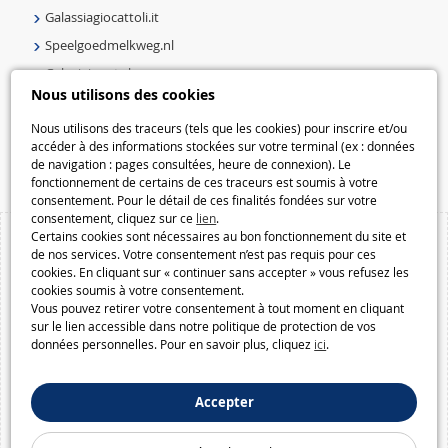
Galassiagiocattoli.it
Speelgoedmelkweg.nl
Galaxiejouets.be
Nous utilisons des cookies
Galaxiespielzeug.be
Speelgoedmelkweg.be
Nous utilisons des traceurs (tels que les cookies) pour inscrire et/ou
accéder à des informations stockées sur votre terminal (ex : données
Macway.com
de navigation : pages consultées, heure de connexion). Le
fonctionnement de certains de ces traceurs est soumis à votre
consentement. Pour le détail de ces finalités fondées sur votre
consentement, cliquez sur ce
lien
.
Certains cookies sont nécessaires au bon fonctionnement du site et
de nos services. Votre consentement n’est pas requis pour ces
cookies. En cliquant sur « continuer sans accepter » vous refusez les
cookies soumis à votre consentement.
Vous pouvez retirer votre consentement à tout moment en cliquant
sur le lien accessible dans notre politique de protection de vos
données personnelles. Pour en savoir plus, cliquez
ici
.
Accepter