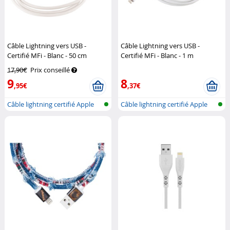
Câble Lightning vers USB -
Câble Lightning vers USB -
Certifié MFi - Blanc - 50 cm
Certifié MFi - Blanc - 1 m
Callstel
(Reconditionné)
Callstel
17,90€
Prix conseillé
9
8
,95€
,37€
Câble lightning certifié Apple
Câble lightning certifié Apple
(MFI...
(MFI...