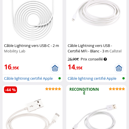
Câble Lightning vers USB-C - 2 m
Câble Lightning vers USB -
Mobility Lab
Certifié MFi - Blanc - 3 m
Callstel
26,90€
Prix conseillé
16
14
,95€
,95€
Câble lightning certifié Apple
Câble lightning certifié Apple
(MFI...
(MFI...
RECONDITIONN
-44 %
É