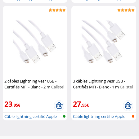
(MFI...
(MFI...
2 câbles Lightning vesr USB -
3 câbles Lightning vesr USB -
Certifiés MFi - Blanc - 2 m
Callstel
Certifiés MFi - Blanc - 1 m
Callstel
23
27
,95€
,95€
Câble lightning certifié Apple
Câble lightning certifié Apple
(MFI...
(MFI...