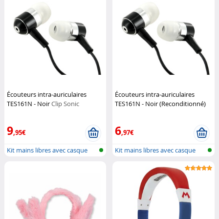
Écouteurs intra-auriculaires
Écouteurs intra-auriculaires
TES161N - Noir
Clip Sonic
TES161N - Noir (Reconditionné)
Clip Sonic
9
6
,95€
,97€
Kit mains libres avec casque
Kit mains libres avec casque
mircro...
mircro...