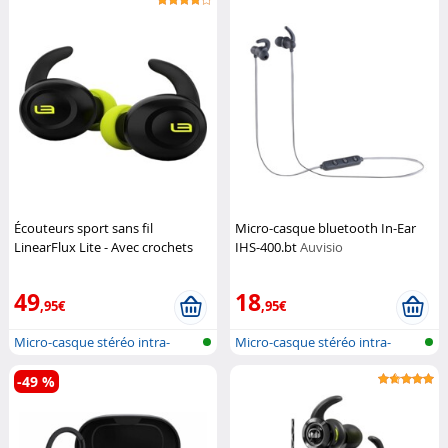
Écouteurs sport sans fil
Micro-casque bluetooth In-Ear
LinearFlux Lite - Avec crochets
IHS-400.bt
Auvisio
HyperSonic
49
18
,95€
,95€
Micro-casque stéréo intra-
Micro-casque stéréo intra-
auriculai...
auriculai...
-49 %