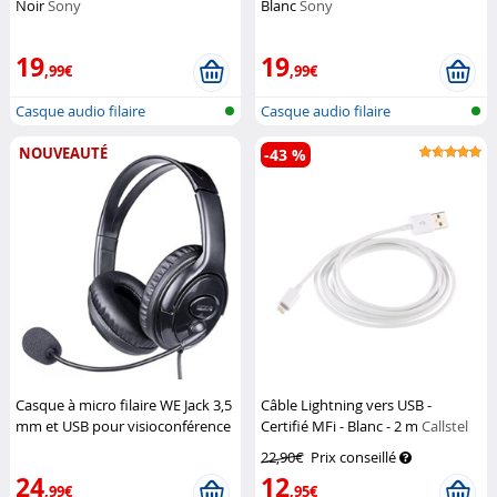
Noir
Sony
Blanc
Sony
19
19
,99€
,99€
Casque audio filaire
Casque audio filaire
NOUVEAUTÉ
-43 %
Casque à micro filaire WE Jack 3,5
Câble Lightning vers USB -
mm et USB pour visioconférence
Certifié MFi - Blanc - 2 m
Callstel
et gaming
We
22,90€
Prix conseillé
24
12
,99€
,95€