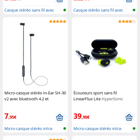
Casque stéréo sans fil avec
Casque stéréo sans fil avec
bluetoo...
bluetoo...
Micro-casque stéréo In-Ear SH-30
Écouteurs sport sans fil
v2 avec bluetooth 4.2 et
LinearFlux Lite
HyperSonic
fermeture magnétique
Pearl
7
39
,95€
,90€
Micro-casque stéréo intra-
Micro-casque stéréo intra-
auriculai...
auriculai...