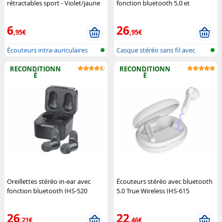
rétractables sport - Violet/jaune
fonction bluetooth 5.0 et
Retrak
commande vocale IHS-670
Auvisio
6
26
,95€
,95€
Écouteurs intra-auriculaires
Casque stéréo sans fil avec
filair...
bluetoo...
RECONDITIONN
RECONDITIONN
É
É
Oreillettes stéréo in-ear avec
Écouteurs stéréo avec bluetooth
fonction bluetooth IHS-520
5.0 True Wireless IHS-615
(Reconditionné)
Auvisio
(Reconditionné)
Auvisio
26
22
,21€
,46€