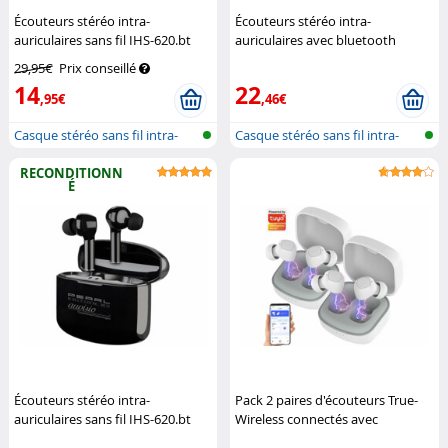
Écouteurs stéréo intra-
Écouteurs stéréo intra-
auriculaires sans fil IHS-620.bt
auriculaires avec bluetooth
Auvisio
VoyagAir (Reconditionné)
29,95€
Prix conseillé
KoolStar
14
22
,95€
,46€
Casque stéréo sans fil intra-
Casque stéréo sans fil intra-
auricu...
auricu...
RECONDITIONN
É
Écouteurs stéréo intra-
Pack 2 paires d'écouteurs True-
auriculaires sans fil IHS-620.bt
Wireless connectés avec
(Reconditionné)
Auvisio
bluetooth 5.0 IHS-625.app