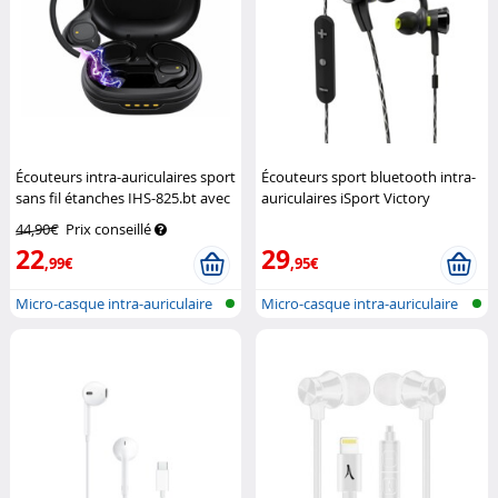
Écouteurs intra-auriculaires sport
Écouteurs sport bluetooth intra-
sans fil étanches IHS-825.bt avec
auriculaires iSport Victory
fonction bluetooth 5.3
Auvisio
Monster
44,90€
Prix conseillé
22
29
,99€
,95€
Micro-casque intra-auriculaire
Micro-casque intra-auriculaire
avec...
avec...