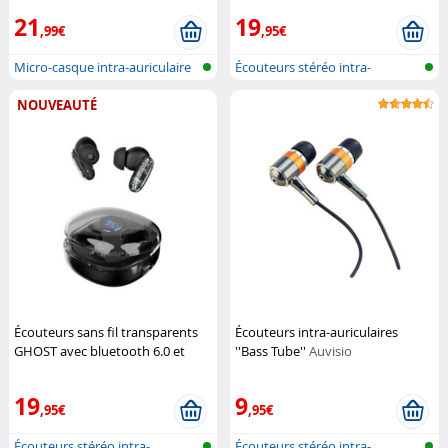
21
19
,99€
,95€
Micro-casque intra-auriculaire
Écouteurs stéréo intra-
auriculaires
NOUVEAUTÉ
Écouteurs sans fil transparents
Écouteurs intra-auriculaires
GHOST avec bluetooth 6.0 et
''Bass Tube''
Auvisio
autonomie 15 h
Ryght
19
9
,95€
,95€
Écouteurs stéréo intra-
Écouteurs stéréo intra-