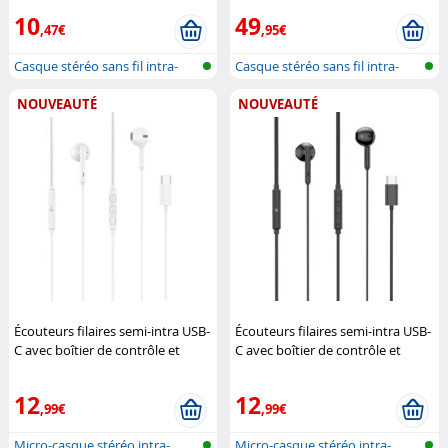
Auvisio
10
49
,47€
,95€
Casque stéréo sans fil intra-
Casque stéréo sans fil intra-
auricu...
auricu...
NOUVEAUTÉ
NOUVEAUTÉ
Écouteurs filaires semi-intra USB-
Écouteurs filaires semi-intra USB-
C avec boîtier de contrôle et
C avec boîtier de contrôle et
micro - blanc
izzy
micro - noir
izzy
12
12
,99€
,99€
Micro-casque stéréo intra-
Micro-casque stéréo intra-