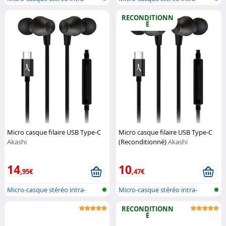
auticulai...
auticulai...
RECONDITIONN
É
Micro casque filaire USB Type-C
Micro casque filaire USB Type-C
Akashi
(Reconditionné)
Akashi
14
10
,95€
,47€
Micro-casque stéréo intra-
Micro-casque stéréo intra-
auticulai...
auticulai...
RECONDITIONN
É