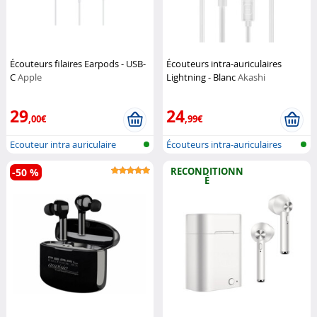
Écouteurs filaires Earpods - USB-
Écouteurs intra-auriculaires
C
Apple
Lightning - Blanc
Akashi
29
24
,00€
,99€
Ecouteur intra auriculaire
Écouteurs intra-auriculaires
filair...
RECONDITIONN
-50 %
É