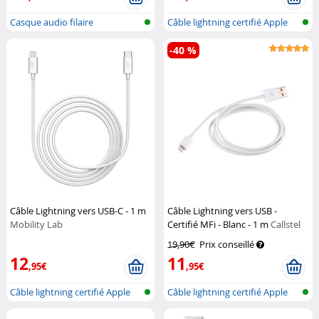
Casque audio filaire
Câble lightning certifié Apple
(MFI...
-40 %
Câble Lightning vers USB-C - 1 m
Câble Lightning vers USB -
Mobility Lab
Certifié MFi - Blanc - 1 m
Callstel
19,90€
Prix conseillé
12
11
,95€
,95€
Câble lightning certifié Apple
Câble lightning certifié Apple
(MFI...
(MFI...