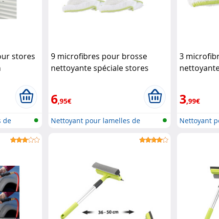
our stores
9 microfibres pour brosse
3 microfib
n
nettoyante spéciale stores
nettoyante
vénitiens
Pearl
vénitiens
P
6
3
,95€
,99€
s de
Nettoyant pour lamelles de
Nettoyant p
stores
stores