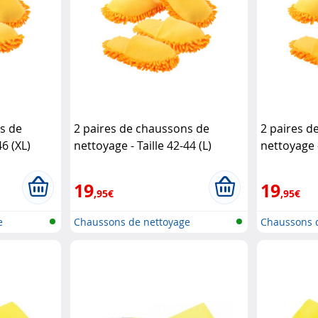
s de
2 paires de chaussons de
2 paires d
46 (XL)
nettoyage - Taille 42-44 (L)
nettoyage -
Infactory
Infactory
19
19
,95€
,95€
e
Chaussons de nettoyage
Chaussons 