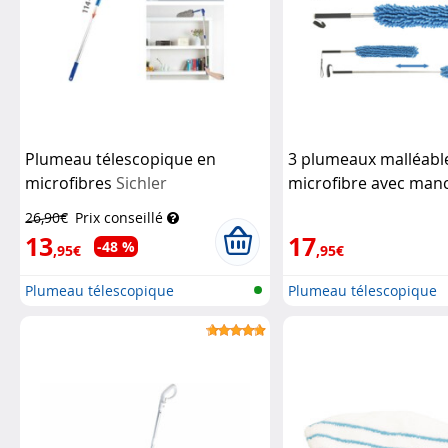
Plumeau télescopique en
3 plumeaux malléabl
microfibres
Sichler
microfibre avec man
Haushaltsgeräte
télescopique 135 cm
26,90€
Prix conseillé
Haushaltsgeräte
13
17
-48 %
,95€
,95€
Plumeau télescopique
Plumeau télescopique