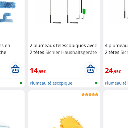
es en
2 plumeaux télescopiques avec
4 plumeau
che
2 têtes
Sichler Haushaltsgeräte
2 têtes
Sic
Sichler
14
24
,95€
,95€
Plumeau télescopique
Plumeau té