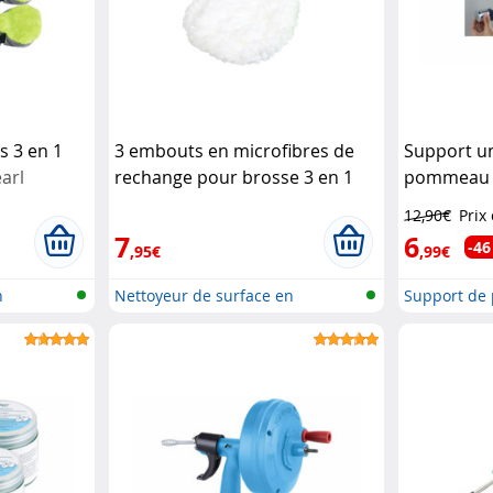
s 3 en 1
3 embouts en microfibres de
Support un
arl
rechange pour brosse 3 en 1
pommeau d
Pearl
BadeStern
12,90€
Prix
7
6
-46
,95€
,99€
n
Nettoyeur de surface en
Support de
microfibres...