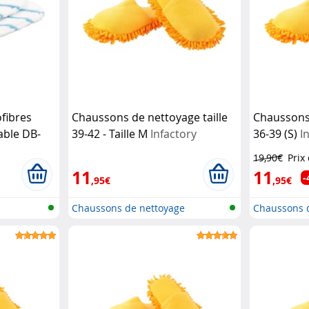
ofibres
Chaussons de nettoyage taille
Chaussons 
able DB-
39-42 - Taille M
Infactory
36-39 (S)
I
sgeräte
19,90€
Prix
11
11
-
,95€
,95€
Chaussons de nettoyage
Chaussons 