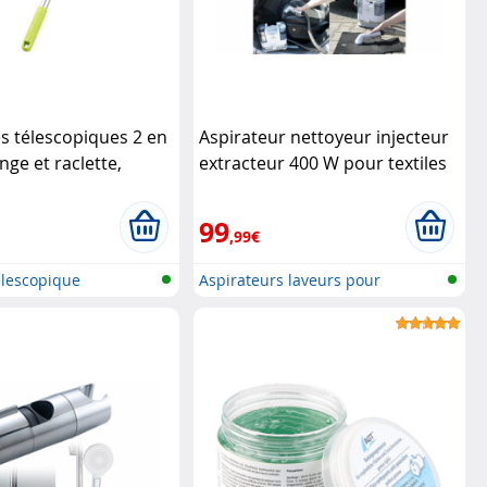
es télescopiques 2 en
Aspirateur nettoyeur injecteur
nge et raclette,
extracteur 400 W pour textiles
0 cm
Pearl
Sichler Haushaltsgeräte
99
,99€
élescopique
Aspirateurs laveurs pour
surfaces t...