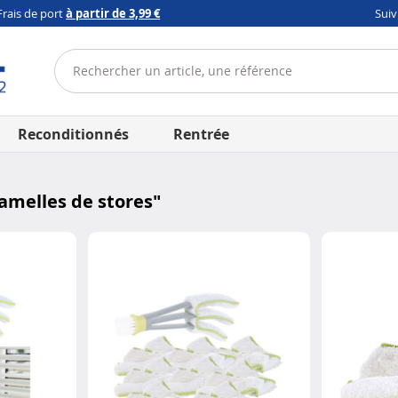
Frais de port
à partir de 3,99 €
Sui
Reconditionnés
Rentrée
amelles de stores
"