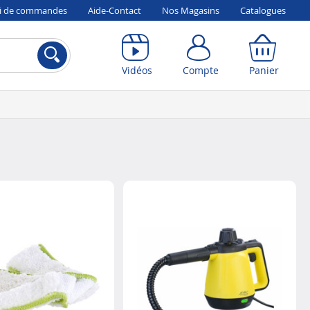
vi de commandes
Aide-Contact
Nos Magasins
Catalogues
Compte
Panier
Vidéos
Compte
Panier