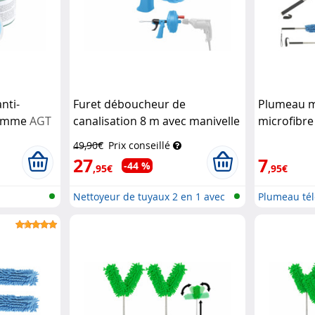
nti-
Furet déboucheur de
Plumeau m
pomme
AGT
canalisation 8 m avec manivelle
microfibr
et mandrin pour perceuse
AGT
télescopi
49,90€
Prix conseillé
Haushalts
27
7
-44 %
,95€
,95€
Nettoyeur de tuyaux 2 en 1 avec
Plumeau té
man...