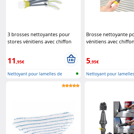
3 brosses nettoyantes pour
Brosse nettoyante p
stores vénitiens avec chiffon
vénitiens avec chiffo
microfibres
Pearl
microfibres
Pearl
11
5
,95€
,95€
Nettoyant pour lamelles de
Nettoyant pour lamelle
stores
stores