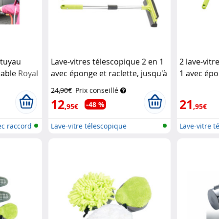
 tuyau
Lave-vitres télescopique 2 en 1
2 lave-vitr
lable
Royal
avec éponge et raclette, jusqu'à
1 avec épo
50 cm
Pearl
jusqu'à 5
24,90€
Prix conseillé
12
21
-48 %
,95€
,95€
ec raccord
Lave-vitre télescopique
Lave-vitre t