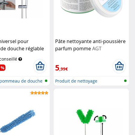
iversel pour
Pâte nettoyante anti-poussière
e douche réglable
parfum pomme
AGT
 conseillé
5
 %
,99€
 pommeau de douche
Produit de nettoyage