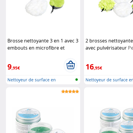
Brosse nettoyante 3 en 1 avec 3
2 brosses nettoyante
embouts en microfibre et
avec pulvérisateur
Pe
pulvérisateur
Pearl
9
16
,95€
,95€
Nettoyeur de surface en
Nettoyeur de surface e
microfibres...
microfibres...