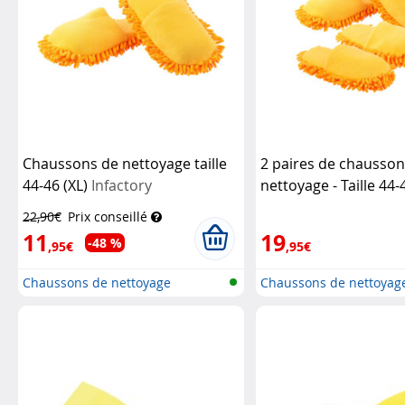
Chaussons de nettoyage taille
2 paires de chausson
44-46 (XL)
Infactory
nettoyage - Taille 44-
Infactory
22,90€
Prix conseillé
11
19
-48 %
,95€
,95€
Chaussons de nettoyage
Chaussons de nettoyag