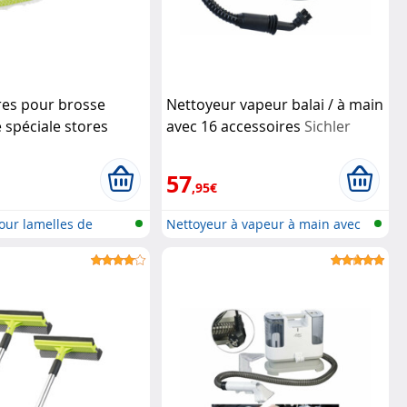
res pour brosse
Nettoyeur vapeur balai / à main
 spéciale stores
avec 16 accessoires
Sichler
earl
Haushaltsgeräte
57
,95€
our lamelles de
Nettoyeur à vapeur à main avec
tube...