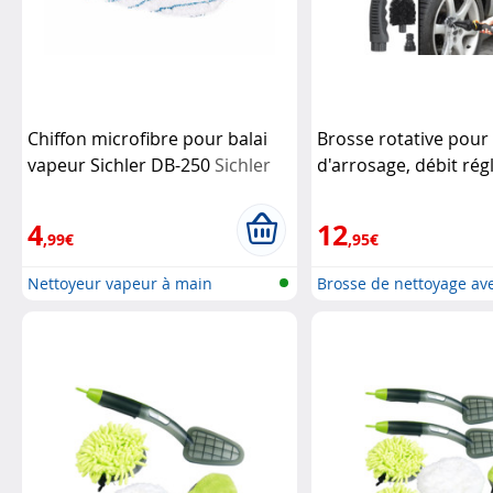
Chiffon microfibre pour balai
Brosse rotative pour
vapeur Sichler DB-250
Sichler
d'arrosage, débit rég
Haushaltsgeräte
Gardineer
4
12
,99€
,95€
Nettoyeur vapeur à main
Brosse de nettoyage av
po...