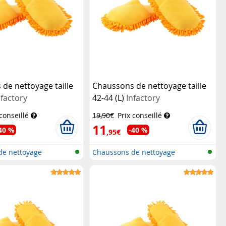
de nettoyage taille
Chaussons de nettoyage taille
nfactory
42-44 (L)
Infactory
 conseillé
19,90€
Prix conseillé
11
40 %
-40 %
,95€
de nettoyage
Chaussons de nettoyage