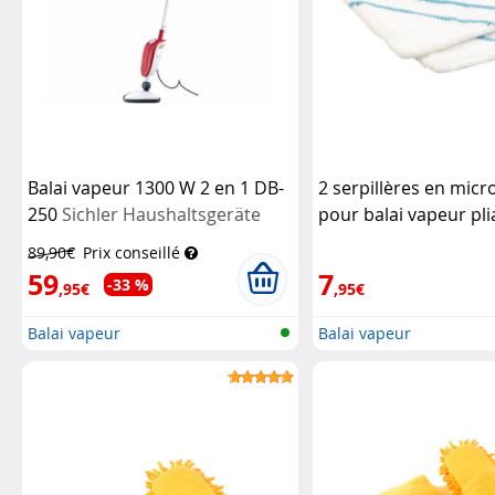
Balai vapeur 1300 W 2 en 1 DB-
2 serpillères en micr
250
Sichler Haushaltsgeräte
pour balai vapeur pli
340
Sichler Haushalt
89,90€
Prix conseillé
59
7
-33 %
,95€
,95€
Balai vapeur
Balai vapeur