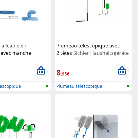
alléable en
Plumeau télescopique avec
e avec manche
2 têtes
Sichler Haushaltsgeräte
que 135 cm
Sichler
geräte
8
,95€
lescopique
Plumeau télescopique