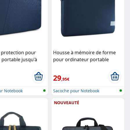
 protection pour
Housse à mémoire de forme
 portable jusqu'à
pour ordinateur portable
ra
Case Logic
jusqu'à 15,6" - Reflect
Case
Logic
29
,95€
ur Notebook
Sacoche pour Notebook
NOUVEAUTÉ