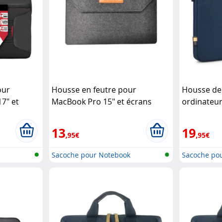
our
Housse en feutre pour
Housse de
17" et
MacBook Pro 15" et écrans
ordinateur
esigns
nomades jusqu'à 15,6"
Better
13,3" - Ibi
DiGi
13
19
,95€
,95€
Sacoche pour Notebook
Sacoche po