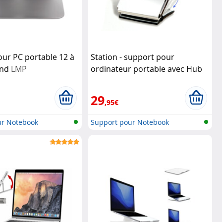
ur PC portable 12 à
Station - support pour
and
LMP
ordinateur portable avec Hub
USB
Kensington
29
,95€
ur Notebook
Support pour Notebook