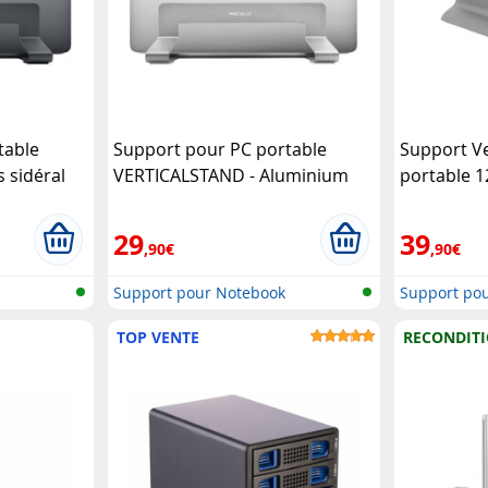
table
Support pour PC portable
Support Ve
 sidéral
VERTICALSTAND - Aluminium
portable 1
Macally
29
39
,90€
,90€
Support pour Notebook
Support po
TOP VENTE
RECONDIT