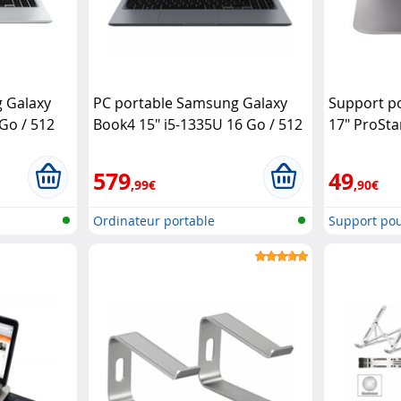
 Galaxy
PC portable Samsung Galaxy
Support po
Go / 512
Book4 15" i5-1335U 16 Go / 512
17" ProSt
né)
Go SSD (reconditionné)
Samsung
579
49
,99€
,90€
Ordinateur portable
Support po
reconditionné