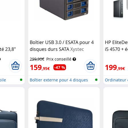
e
Boîtier USB 3.0 / ESATA pour 4
HP EliteDe
é 23,8"
disques durs SATA
Xystec
i5 4570 +
24" (recon
299,90€
Prix conseillé
159
199
-47 %
,95€
,99€
ile
Boîtier externe pour 4 disques
Ordinateur
durs
recondition