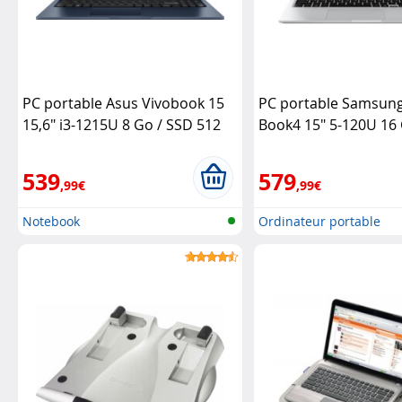
PC portable Asus Vivobook 15
PC portable Samsung
15,6" i3-1215U 8 Go / SSD 512
Book4 15" 5-120U 16 
Go
Asus
Go SSD (recondition
Samsung
539
579
,99€
,99€
Notebook
Ordinateur portable
reconditionné