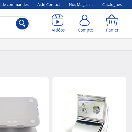
vi de commandes
Aide-Contact
Nos Magasins
Catalogues
Compte
Panier
Vidéos
Compte
Panier