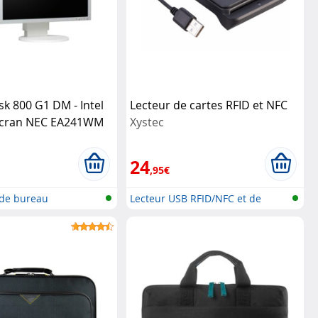
sk 800 G1 DM - Intel
Lecteur de cartes RFID et NFC
 écran NEC EA241WM
Xystec
ditionnés)
HP
24
,95€
 de bureau
Lecteur USB RFID/NFC et de
né
cartes à...