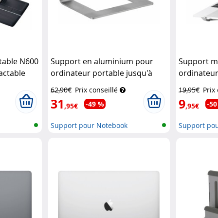
table N600
Support en aluminium pour
Support m
ractable
ordinateur portable jusqu'à
ordinateur
15,8" - Gris
General Office
15,6"
Pearl
62,90€
Prix conseillé
19,95€
Prix
31
9
-49 %
-50
,95€
,95€
Support pour Notebook
Support po