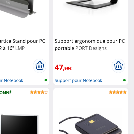
rticalStand pour PC
Support ergonomique pour PC
2 à 16"
LMP
portable
PORT Designs
47
,99€
ur Notebook
Support pour Notebook
IONNÉ