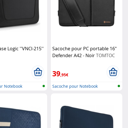
se Logic ''VNCI-215''
Sacoche pour PC portable 16"
Defender A42 - Noir
TOMTOC
39
,95€
ur Notebook
Sacoche pour Notebook