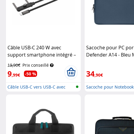
Câble USB-C 240 W avec
Sacoche pour PC por
support smartphone intégré –
Defender A14 - Bleu 
1,5 m
Callstel
TOMTOC
19,90€
Prix conseillé
9
34
-50 %
,99€
,90€
Câble USB-C vers USB-C avec
Sacoche pour Notebook
charge...