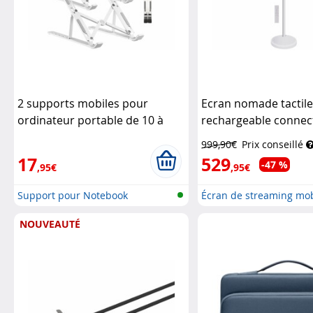
2 supports mobiles pour
Ecran nomade tactil
ordinateur portable de 10 à
rechargeable connect
15,6"
Pearl
Android 13
Auvisio
999,90€
Prix conseillé
17
529
-47 %
,95€
,95€
Support pour Notebook
Écran de streaming mob
tactile,...
NOUVEAUTÉ