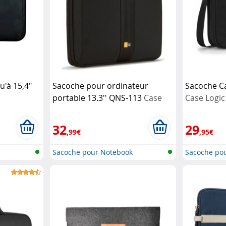
u'à 15,4"
Sacoche pour ordinateur
Sacoche Ca
portable 13.3'' QNS-113
Case
Case Logic
Logic
32
29
,99€
,95€
Sacoche pour Notebook
Sacoche po