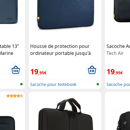
table 13"
Housse de protection pour
Sacoche Ad
Marine
ordinateur portable jusqu'à
Tech Air
15,6" - Ibira
Case Logic
19
19
,95€
,95€
Sacoche pour Notebook
Sacoche po