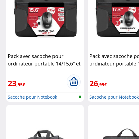
Pack avec sacoche pour
Pack avec sacoche p
ordinateur portable 14/15,6" et
ordinateur portable 
souris sans fil
PORT Designs
souris sans fil
PORT D
23
26
,95€
,95€
Sacoche pour Notebook
Sacoche pour Notebook