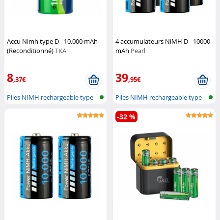
Accu Nimh type D - 10.000 mAh
4 accumulateurs NiMH D - 10000
(Reconditionné)
TKA
mAh
Pearl
8
39
,37€
,95€
Piles NIMH rechargeable type
Piles NIMH rechargeable type
D
D
-32 %