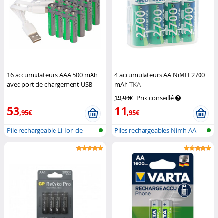
16 accumulateurs AAA 500 mAh
4 accumulateurs AA NiMH 2700
avec port de chargement USB
mAh
TKA
TKA
19,90€
Prix conseillé
53
11
,95€
,95€
Pile rechargeable Li-Ion de
Piles rechargeables Nimh AA
type AA...