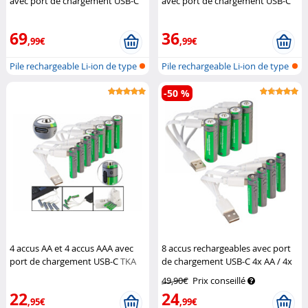
avec port de chargement USB-C
avec port de chargement USB-C
TKA
TKA
69
36
,99€
,99€
Pile rechargeable Li-ion de type
Pile rechargeable Li-ion de type
AA...
AA...
-50 %
4 accus AA et 4 accus AAA avec
8 accus rechargeables avec port
port de chargement USB-C
TKA
de chargement USB-C 4x AA / 4x
AAA
TKA
49,90€
Prix conseillé
22
24
,95€
,99€