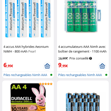
4 accus AAA hybrides Aeonium
4 accumulateurs AAA Nimh avec
NiMH - 800 mAh
Pearl
boîtier de rangement - 1100 mAh
TKA
16,90€
Prix conseillé
6
9
,95€
,95€
Piles rechargeables Nimh AAA
Piles rechargeables Nimh AAA