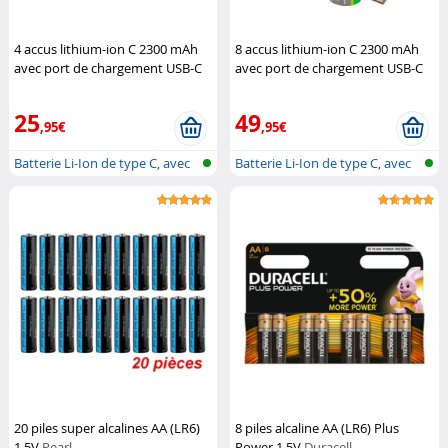
4 accus lithium-ion C 2300 mAh
8 accus lithium-ion C 2300 mAh
avec port de chargement USB-C
avec port de chargement USB-C
TKA
TKA
25
49
,95€
,95€
Batterie Li-Ion de type C, avec
Batterie Li-Ion de type C, avec
fon...
fon...
20 piles super alcalines AA (LR6)
8 piles alcaline AA (LR6) Plus
1,5V
Pearl
Power 1,5V
Duracell