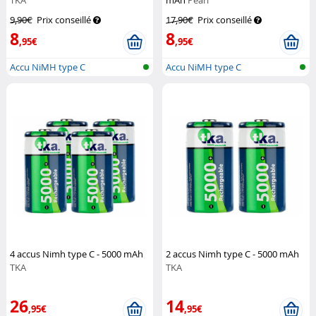
TKA
mAh
Pearl
9,90€
Prix conseillé
17,90€
Prix conseillé
8
8
,95€
,95€
Accu NiMH type C
Accu NiMH type C
4 accus Nimh type C - 5000 mAh
2 accus Nimh type C - 5000 mAh
TKA
TKA
26
14
,95€
,95€