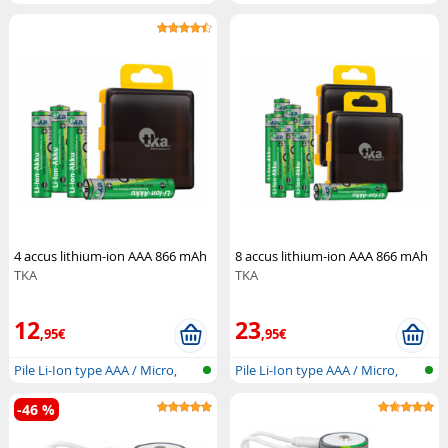
avec...
avec...
4 accus lithium-ion AAA 866 mAh
8 accus lithium-ion AAA 866 mAh
TKA
TKA
12
23
,95€
,95€
Pile Li-Ion type AAA / Micro,
Pile Li-Ion type AAA / Micro,
avec...
avec...
-46 %