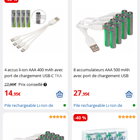
4 accus li-ion AAA 400 mAh avec
8 accumulateurs AAA 500 mAh
port de chargement USB-C
TKA
avec port de chargement USB
TKA
27,90€
Prix conseillé
14
27
,95€
,95€
Pile rechargeable Li-Ion de
Pile rechargeable Li-Ion de
type AA...
type AA...
-40 %