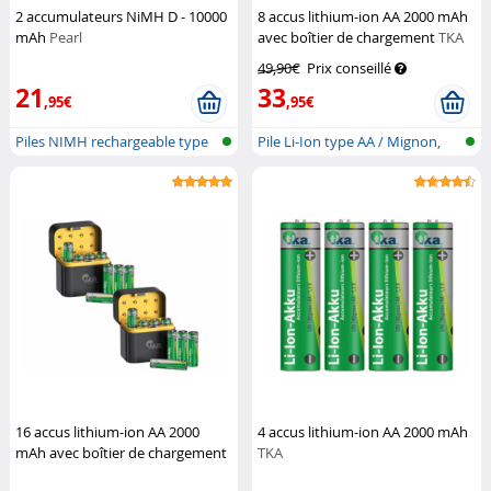
2 accumulateurs NiMH D - 10000
8 accus lithium-ion AA 2000 mAh
mAh
Pearl
avec boîtier de chargement
TKA
49,90€
Prix conseillé
21
33
,95€
,95€
Piles NIMH rechargeable type
Pile Li-Ion type AA / Mignon,
D
avec...
16 accus lithium-ion AA 2000
4 accus lithium-ion AA 2000 mAh
mAh avec boîtier de chargement
TKA
TKA