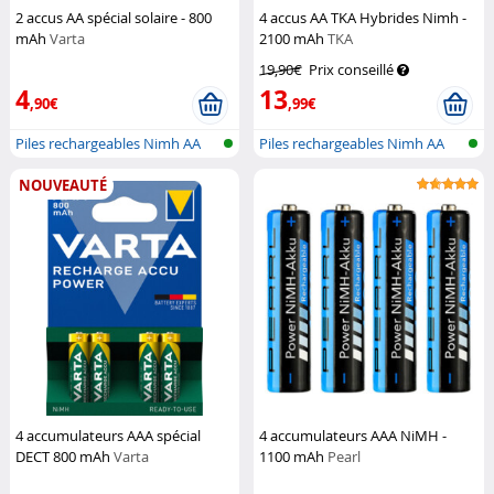
2 accus AA spécial solaire - 800
4 accus AA TKA Hybrides Nimh -
mAh
Varta
2100 mAh
TKA
19,90€
Prix conseillé
4
13
,90€
,99€
Piles rechargeables Nimh AA
Piles rechargeables Nimh AA
NOUVEAUTÉ
4 accumulateurs AAA spécial
4 accumulateurs AAA NiMH -
DECT 800 mAh
Varta
1100 mAh
Pearl