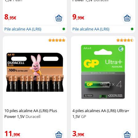
8
9
,95€
,99€
Pile alcaline AA (LR6)
Pile alcaline AA (LR6)
10 piles alcaline AA (LR6) Plus
4 piles alcalines AA (LR6) Ulltra+
Power 1,5V
Duracell
1,5V
GP
11
3
,99€
,99€