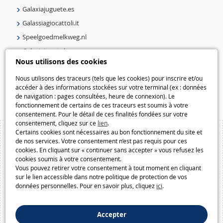
Galaxiajuguete.es
Galassiagiocattoli.it
Speelgoedmelkweg.nl
Galaxiejouets.be
Nous utilisons des cookies
Galaxiespielzeug.be
Speelgoedmelkweg.be
Nous utilisons des traceurs (tels que les cookies) pour inscrire et/ou
accéder à des informations stockées sur votre terminal (ex : données
Macway.com
de navigation : pages consultées, heure de connexion). Le
fonctionnement de certains de ces traceurs est soumis à votre
consentement. Pour le détail de ces finalités fondées sur votre
consentement, cliquez sur ce
lien
.
Certains cookies sont nécessaires au bon fonctionnement du site et
de nos services. Votre consentement n’est pas requis pour ces
cookies. En cliquant sur « continuer sans accepter » vous refusez les
cookies soumis à votre consentement.
Vous pouvez retirer votre consentement à tout moment en cliquant
sur le lien accessible dans notre politique de protection de vos
données personnelles. Pour en savoir plus, cliquez
ici
.
Accepter