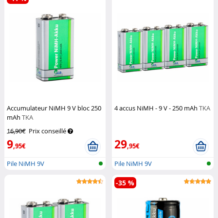
Accumulateur NiMH 9 V bloc 250
4 accus NiMH - 9 V - 250 mAh
TKA
mAh
TKA
16,90€
Prix conseillé
9
29
,95€
,95€
Pile NiMH 9V
Pile NiMH 9V
-35 %