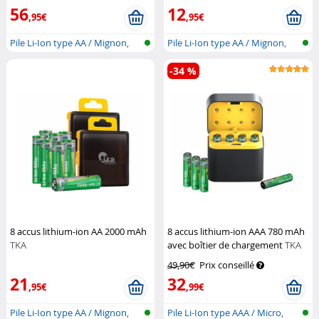
56
12
,95€
,95€
Pile Li-Ion type AA / Mignon,
Pile Li-Ion type AA / Mignon,
avec...
avec...
-34 %
8 accus lithium-ion AA 2000 mAh
8 accus lithium-ion AAA 780 mAh
TKA
avec boîtier de chargement
TKA
49,90€
Prix conseillé
21
32
,95€
,99€
Pile Li-Ion type AA / Mignon,
Pile Li-Ion type AAA / Micro,