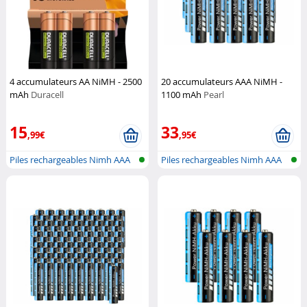
4 accumulateurs AA NiMH - 2500
20 accumulateurs AAA NiMH -
mAh
Duracell
1100 mAh
Pearl
15
33
,99€
,95€
Piles rechargeables Nimh AAA
Piles rechargeables Nimh AAA