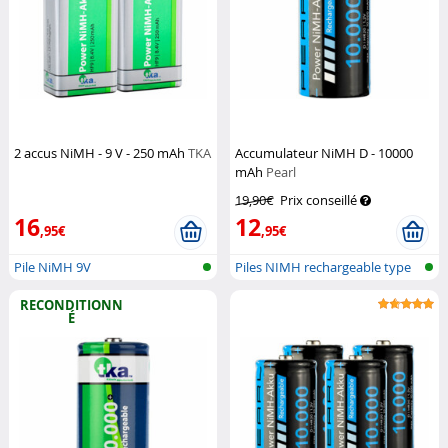
2 accus NiMH - 9 V - 250 mAh
TKA
Accumulateur NiMH D - 10000
mAh
Pearl
19,90€
Prix conseillé
16
12
,95€
,95€
Pile NiMH 9V
Piles NIMH rechargeable type
D
RECONDITIONN
É