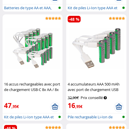
Batteries de type AA et AAA,
Kit de piles Li-Ion type AAA et
avec f...
AA,...
-48 %
16 accus rechargeables avec port
4 accumulateurs AAA 500 mAh
de chargement USB-C 8x AA / 8x
avec port de chargement USB
AAA
TKA
TKA
32,90€
Prix conseillé
47
16
,95€
,95€
Kit de piles Li-Ion type AAA et
Pile rechargeable Li-Ion de
AA,...
type AA...
-46 %