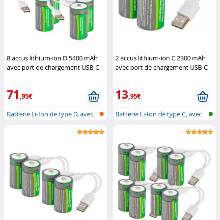
8 accus lithium-ion D 5400 mAh
2 accus lithium-ion C 2300 mAh
avec port de chargement USB-C
avec port de chargement USB-C
TKA
TKA
71
13
,95€
,95€
Batterie Li-Ion de type D, avec
Batterie Li-Ion de type C, avec
fon...
fon...