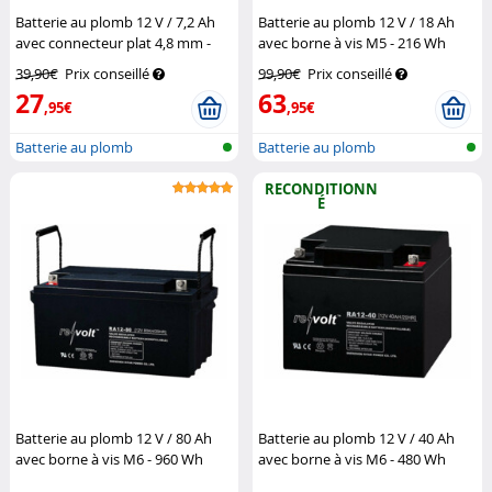
Batterie au plomb 12 V / 7,2 Ah
Batterie au plomb 12 V / 18 Ah
avec connecteur plat 4,8 mm -
avec borne à vis M5 - 216 Wh
86,4 Wh
Revolt
Revolt
39,90€
Prix conseillé
99,90€
Prix conseillé
27
63
,95€
,95€
Batterie au plomb
Batterie au plomb
RECONDITIONN
É
Batterie au plomb 12 V / 80 Ah
Batterie au plomb 12 V / 40 Ah
avec borne à vis M6 - 960 Wh
avec borne à vis M6 - 480 Wh
Revolt
(Reconditionné)
Revolt