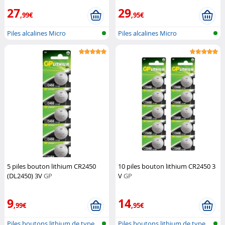
27
29
,99€
,95€
Piles alcalines Micro
Piles alcalines Micro
(AAA/LR03)
(AAA/LR03)
5 piles bouton lithium CR2450
10 piles bouton lithium CR2450 3
(DL2450) 3V
GP
V
GP
9
14
,99€
,95€
Piles boutons lithium de type
Piles boutons lithium de type