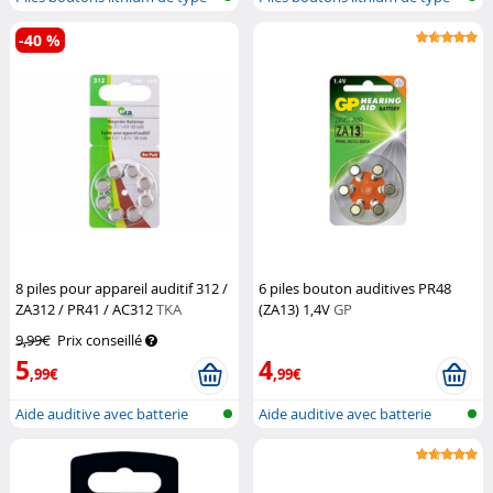
CR245...
CR245...
-40 %
8 piles pour appareil auditif 312 /
6 piles bouton auditives PR48
ZA312 / PR41 / AC312
TKA
(ZA13) 1,4V
GP
9,99€
Prix conseillé
5
4
,99€
,99€
Aide auditive avec batterie
Aide auditive avec batterie