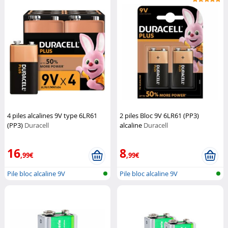
4 piles alcalines 9V type 6LR61
2 piles Bloc 9V 6LR61 (PP3)
(PP3)
Duracell
alcaline
Duracell
16
8
,99€
,99€
Pile bloc alcaline 9V
Pile bloc alcaline 9V