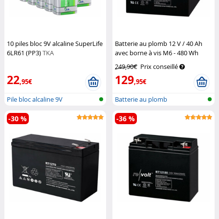
10 piles bloc 9V alcaline SuperLife
Batterie au plomb 12 V / 40 Ah
6LR61 (PP3)
TKA
avec borne à vis M6 - 480 Wh
Revolt
249,90€
Prix conseillé
22
129
,95€
,95€
Pile bloc alcaline 9V
Batterie au plomb
-30 %
-36 %