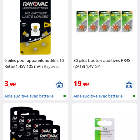
6 piles pour appareils audififs 10
30 piles bouton auditives PR48
Retail 1,45V 105 mAh
Rayovac
(ZA13) 1,4V
GP
3
19
,99€
,95€
Aide auditive avec batterie
Aide auditive avec batterie