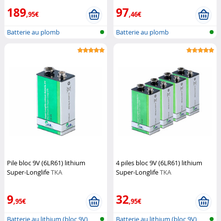
189
97
,95€
,46€
Batterie au plomb
Batterie au plomb
Pile bloc 9V (6LR61) lithium
4 piles bloc 9V (6LR61) lithium
Super-Longlife
TKA
Super-Longlife
TKA
9
32
,95€
,95€
Batterie au lithium (bloc 9V)
Batterie au lithium (bloc 9V)