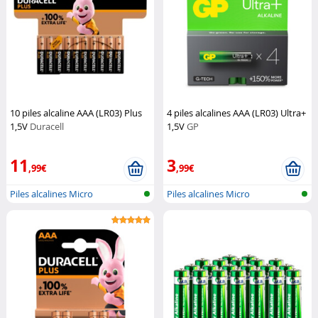
10 piles alcaline AAA (LR03) Plus
4 piles alcalines AAA (LR03) Ultra+
1,5V
Duracell
1,5V
GP
11
3
,99€
,99€
Piles alcalines Micro
Piles alcalines Micro
(AAA/LR03)
(AAA/LR03)