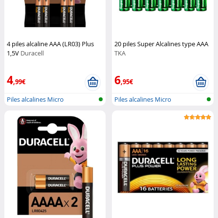
4 piles alcaline AAA (LR03) Plus
20 piles Super Alcalines type AAA
1,5V
Duracell
TKA
4
6
,99€
,95€
Piles alcalines Micro
Piles alcalines Micro
(AAA/LR03)
(AAA/LR03)