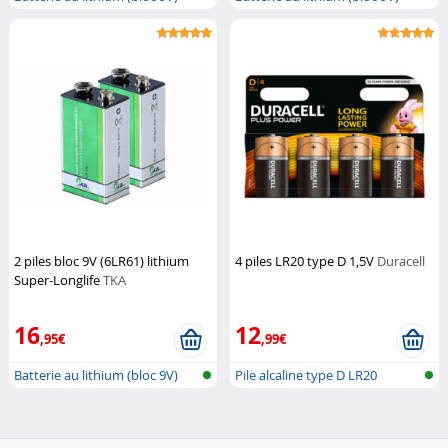
2 piles bloc 9V (6LR61) lithium
4 piles LR20 type D 1,5V
Duracell
Super-Longlife
TKA
16
12
,95€
,99€
Batterie au lithium (bloc 9V)
Pile alcaline type D LR20