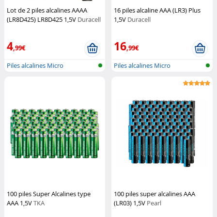
Lot de 2 piles alcalines AAAA
16 piles alcaline AAA (LR3) Plus
(LR8D425) LR8D425 1,5V
Duracell
1,5V
Duracell
4
16
,99€
,99€
Piles alcalines Micro
Piles alcalines Micro
(AAA/LR03)
(AAA/LR03)
100 piles Super Alcalines type
100 piles super alcalines AAA
AAA 1,5V
TKA
(LR03) 1,5V
Pearl