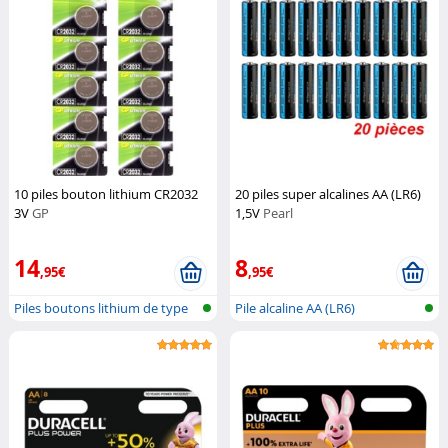
10 piles bouton lithium CR2032
20 piles super alcalines AA (LR6)
3V
GP
1,5V
Pearl
14
8
,95€
,95€
Piles boutons lithium de type
Pile alcaline AA (LR6)
CR203...