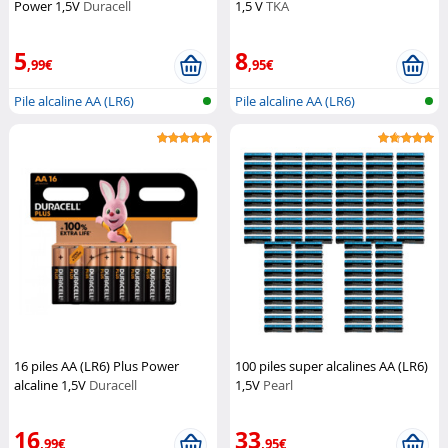
Power 1,5V
Duracell
1,5 V
TKA
5
8
,99€
,95€
Pile alcaline AA (LR6)
Pile alcaline AA (LR6)
16 piles AA (LR6) Plus Power
100 piles super alcalines AA (LR6)
alcaline 1,5V
Duracell
1,5V
Pearl
16
33
,99€
,95€